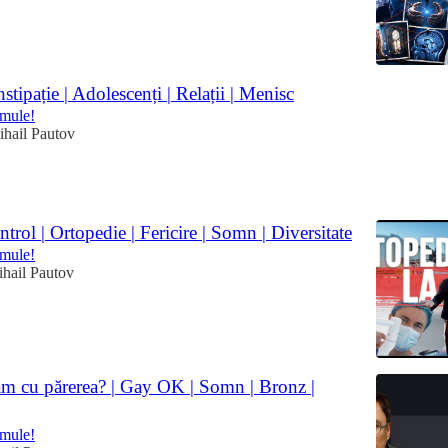
stipație | Adolescenți | Relații | Menisc
omule!
ihail Pautov
ntrol | Ortopedie | Fericire | Somn | Diversitate
omule!
ihail Pautov
ăm cu părerea? | Gay OK | Somn | Bronz |
omule!