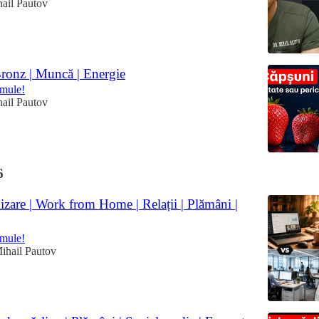
hail Pautov
ronz | Muncă | Energie
omule!
hail Pautov
6
are | Work from Home | Relații | Plămâni |
omule!
ihail Pautov