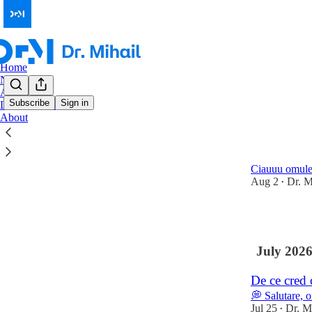
Home
Notes
Archive
Subscribe
Sign in
Leaderboard
About
Latest
Top
Ție cât îți 
Ciauuu omule
Aug 2
Dr. M
•
17
July 202
De ce cred
💭 Salutare, 
Jul 25
Dr. M
•