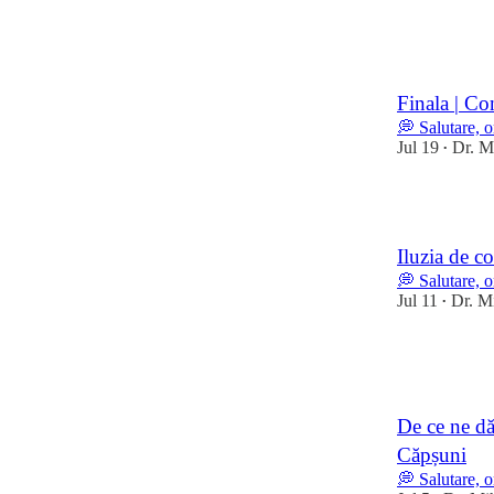
15
Finala | Con
💭 Salutare, 
Jul 19
Dr. M
•
13
Iluzia de co
💭 Salutare, 
Jul 11
Dr. M
•
15
1
De ce ne d
Căpșuni
💭 Salutare, 