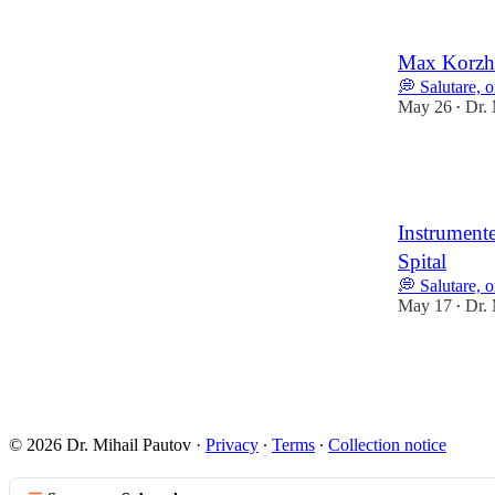
1
Max Korzh| 
💭 Salutare, 
May 26
Dr. 
•
18
1
Instrumente
Spital
💭 Salutare, 
May 17
Dr. 
•
19
1
© 2026 Dr. Mihail Pautov
·
Privacy
∙
Terms
∙
Collection notice