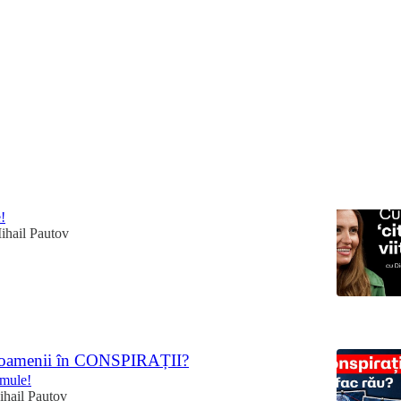
Discussions
este de frică de viitor? 🤔
!
ihail Pautov
6
 oamenii în CONSPIRAȚII?
omule!
ihail Pautov