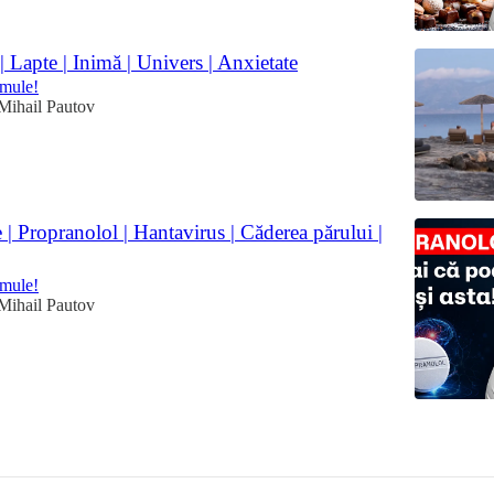
Lapte | Inimă | Univers | Anxietate
omule!
Mihail Pautov
 | Propranolol | Hantavirus | Căderea părului |
omule!
Mihail Pautov