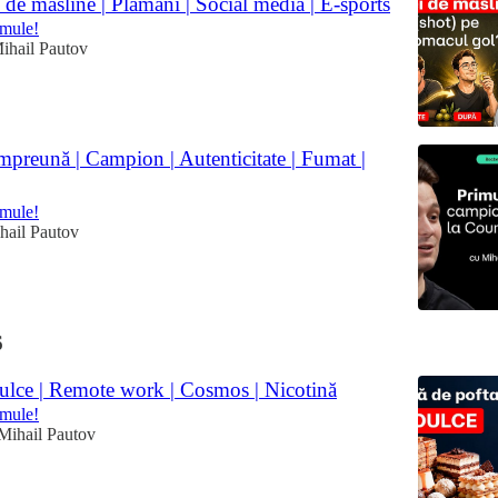
i de măsline | Plămâni | Social media | E-sports
omule!
ihail Pautov
preună | Campion | Autenticitate | Fumat |
omule!
hail Pautov
6
ulce | Remote work | Cosmos | Nicotină
omule!
Mihail Pautov