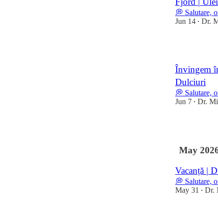
Fjord | Ule
💭 Salutare, 
Jun 14
Dr. M
•
22
Învingem îm
Dulciuri
💭 Salutare, 
Jun 7
Dr. Mi
•
15
May 202
Vacanță | D
💭 Salutare, 
May 31
Dr. 
•
20