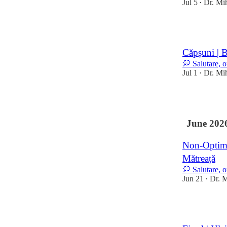
Jul 5
Dr. Mi
•
25
Căpșuni | B
💭 Salutare, 
Jul 1
Dr. Mi
•
13
June 202
Non-Optimiz
Mătreață
💭 Salutare, 
Jun 21
Dr. M
•
13