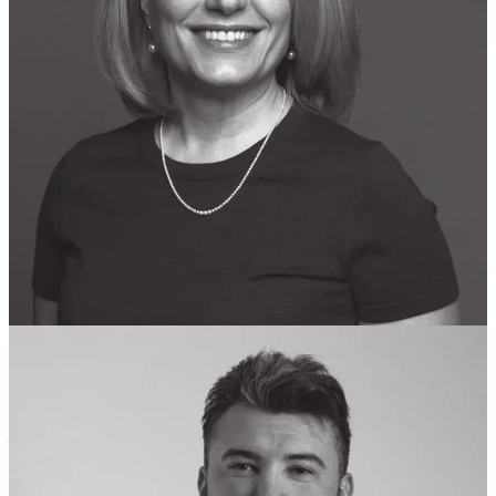
Ce vom descoperi împreună la acest brunch?
Cum îți poți menține energia, echilibrul hormonal și
încrederea în orice etapă a vieții.
Care sunt analizele medicale esențiale după 35 de ani și cum
îți poți proteja sănătatea pe termen lung.
Ce legătură există între frumusețe și autenticitate și cum poți
avea grijă de pielea și părul tău din interior spre exterior.
Cum influențează stresul, relațiile și sănătatea mintală felul în
care te simți în corpul tău.
Care sunt cele mai bune opțiuni de tratament pentru
simptomele menopauzei.
Dacă simți că a venit momentul să pui sănătatea ta pe primul loc, să
înțelegi mai bine cum funcționează corpul tău și să afli informații
clare și aplicabile pentru o viață mai bună, te aștept
pe 9 martie
la
această ediție specială a brunch-ului
Bun Bine
.