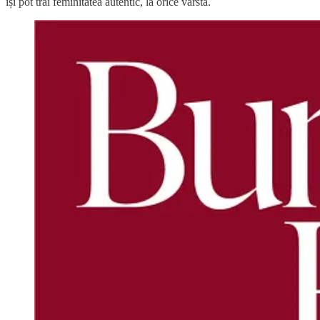
își pot trăi feminitatea autentic, la orice vârstă.