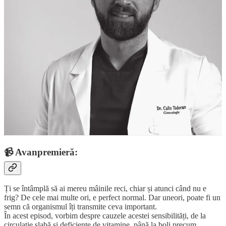
Iar dacă ai o iubită, o prietenă, o mamă, o soră sau o colegă care ar
avea nevoie să audă aceste lucruri, te încurajez să îi spui despre acest
eveniment. S-ar putea ca ele să aibă nevoie de conversațiile astea și
de o un prilej cu care să-și celebreze feminitatea. Pentru că atunci
când femeile sunt bine, întreaga lume este mai bună.
Toate detaliile despre bunch-ul
Bun Bine | Armonie și Sănătate
feminină
sunt disponibile pe site-ul
bunbine.ro
, iar pentru că faci
parte din comunitatea mea, cu codul de discount
ComunitateBunBine
, beneficiezi de
10% reducere
din prețul
biletului.
Să ai un weekend bun și… bine! 🌷
📹 Avanpremieră:
Ți se întâmplă să ai mereu mâinile reci, chiar și atunci când nu e
frig? De cele mai multe ori, e perfect normal. Dar uneori, poate fi un
semn că organismul îți transmite ceva important.
În acest episod, vorbim despre cauzele acestei sensibilități, de la
circulație slabă și deficiențe de vitamine, până la boli precum