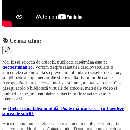
📚
Ce mai citim:
Mai jos ai selecția de articole, publicate săptămâna asta pe
doctormihail.ro
. Vorbim despre sănătatea cardiovasculară și
alimentele care ne ajută să prevenim înfundarea vaselor de sânge,
soluții pentru nopți nedormite și prevenția riscurilor de cancer.
Apropo, dacă nu ai accesat încă site-ul nou, te invit să o faci. O să
găsești acolo o bibliotecă virtuală de articole, materiale video și
podcasturi despre majoritatea subiectelor de sănătate care te
interesează.
🥗
Dieta și sănătatea mintală: Poate mâncarea să-ți influențeze
starea de spirit?
Hai să-ți spun un secret: ceea ce mănânci nu îți afectează doar talia,
ci și creierul. Nutriția și sănătatea mintală sunt mai conectate decât