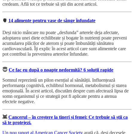
credeam. Află tot ce trebuie să știi din acest articol.
🫀
14 alimente pentru vase de sânge înfundate
Deși nicio mâncare nu poate „desfunda” arterele deja afectate,
adoptarea unei diete echilibrate și bogate în nutrienți poate preveni
acumularea plăcilor de aterom și poate îmbunătăți sănătatea
cardiovasculară. Îți explic în acest articol care sunt alimentele care
pot contribui la prevenirea arterelor înfundate.
😇
Ce fac eu după o noapte nedormită? 6 soluții rapide
Somnul reprezintă un pilon esențial al sănătății. Influențează
performanța cognitivă, echilibrul hormonal, metabolismul și starea
emoțională. În acest articol, discutăm despre cum afectează lipsa de
somn organismul și ce strategii pot fi aplicate pentru a atenua
efectele negative.
👾
Cancerul – în creștere la tineri și femei: Ce trebuie să știi ca
să te protejezi.
Un nou raport al American Cancer Society
arată că, deși decesele