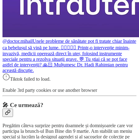
@doctor.mihail
Unele probleme de sănătate pot fi tratate chiar înainte
ca bebelușul să vină pe lume. ☝🏻👨🏼‍⚕️ Printr-o intervenție minim-
invazivă, medicii operează direct în uter, folosind instrumente
speciale pentru a rezolva situații grave. 💬 Tu știai că se pot face
astfel de intervenții? 🙏🏻 Mulțumesc Dr. Hadi Rahimian pentru
această discuție.
Tiktok failed to load.
Enable 3rd party cookies or use another browser
🎤
Ce urmează?
Pregătim câteva surprize pentru doamnele și domnișoarele care vor
participa la brunch-ul Bun Bine din 9 martie. Am stabilit un meniu
special și lucrăm la designul agendei și al sacoșelor de colecție pe