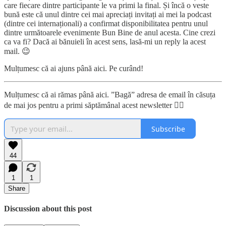
care fiecare dintre participante le va primi la final. Și încă o veste
bună este că unul dintre cei mai apreciați invitați ai mei la podcast
(dintre cei internaționali) a confirmat disponibilitatea pentru unul
dintre următoarele evenimente Bun Bine de anul acesta. Cine crezi
ca va fi? Dacă ai bănuieli în acest sens, lasă-mi un reply la acest
mail. 😉
Mulțumesc că ai ajuns până aici. Pe curând!
Mulțumesc că ai rămas până aici. ”Bagă” adresa de email în căsuța
de mai jos pentru a primi săptămânal acest newsletter 👇🏼
Subscribe
44
1
1
Share
Discussion about this post