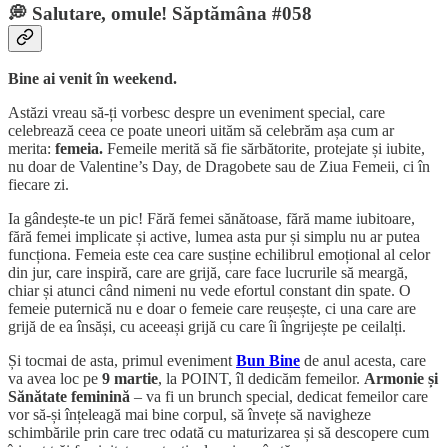
💭 Salutare, omule! Săptămâna #058
Bine ai venit în weekend.
Astăzi vreau să-ți vorbesc despre un eveniment special, care
celebrează ceea ce poate uneori uităm să celebrăm așa cum ar
merita:
femeia.
Femeile merită să fie sărbătorite, protejate și iubite,
nu doar de Valentine’s Day, de Dragobete sau de Ziua Femeii, ci în
fiecare zi.
Ia gândește-te un pic! Fără femei sănătoase, fără mame iubitoare,
fără femei implicate și active, lumea asta pur și simplu nu ar putea
funcționa. Femeia este cea care susține echilibrul emoțional al celor
din jur, care inspiră, care are grijă, care face lucrurile să meargă,
chiar și atunci când nimeni nu vede efortul constant din spate. O
femeie puternică nu e doar o femeie care reușește, ci una care are
grijă de ea însăși, cu aceeași grijă cu care îi îngrijește pe ceilalți.
Și tocmai de asta, primul eveniment
Bun Bine
de anul acesta, care
va avea loc pe
9 martie
, la POINT, îl dedicăm femeilor.
Armonie și
Sănătate feminină
– va fi un brunch special, dedicat femeilor care
vor să-și înțeleagă mai bine corpul, să învețe să navigheze
schimbările prin care trec odată cu maturizarea și să descopere cum