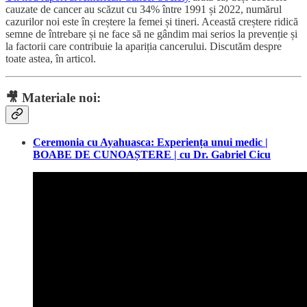
cauzate de cancer au scăzut cu 34% între 1991 și 2022, numărul
cazurilor noi este în creștere la femei și tineri. Această creștere ridică
semne de întrebare și ne face să ne gândim mai serios la prevenție și
la factorii care contribuie la apariția cancerului. Discutăm despre
toate astea, în articol.
🎥
Materiale noi:
Ceremonia cu Ayahuasca: Experiența unui medic |
BOABE DE CUNOAȘTERE | cu Dr. Gabriel Cicu