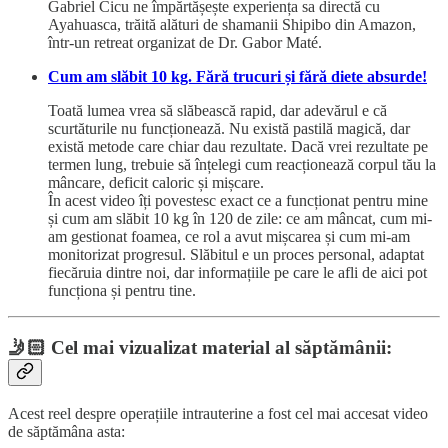
Gabriel Cicu ne împărtășește experiența sa directă cu
Ayahuasca, trăită alături de shamanii Shipibo din Amazon,
într-un retreat organizat de Dr. Gabor Maté.
Cum am slăbit 10 kg. Fără trucuri și fără diete absurde!
Toată lumea vrea să slăbească rapid, dar adevărul e că
scurtăturile nu funcționează. Nu există pastilă magică, dar
există metode care chiar dau rezultate. Dacă vrei rezultate pe
termen lung, trebuie să înțelegi cum reacționează corpul tău la
mâncare, deficit caloric și mișcare.
În acest video îți povestesc exact ce a funcționat pentru mine
și cum am slăbit 10 kg în 120 de zile: ce am mâncat, cum mi-
am gestionat foamea, ce rol a avut mișcarea și cum mi-am
monitorizat progresul. Slăbitul e un proces personal, adaptat
fiecăruia dintre noi, dar informațiile pe care le afli de aici pot
funcționa și pentru tine.
🤳🏻
Cel mai vizualizat material al săptămânii:
Acest reel despre operațiile intrauterine a fost cel mai accesat video
de săptămâna asta: