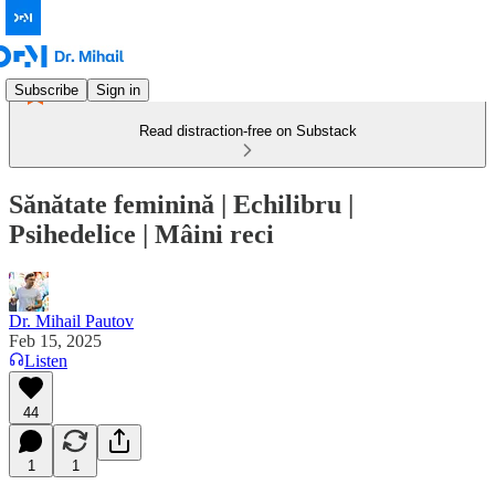
Subscribe
Sign in
Read distraction-free on Substack
Sănătate feminină | Echilibru |
Psihedelice | Mâini reci
Dr. Mihail Pautov
Feb 15, 2025
Listen
44
1
1