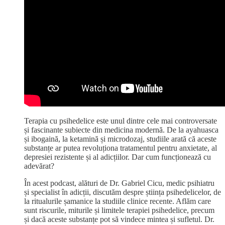
Terapia cu psihedelice este unul dintre cele mai controversate
și fascinante subiecte din medicina modernă. De la ayahuasca
și ibogaină, la ketamină și microdozaj, studiile arată că aceste
substanțe ar putea revoluționa tratamentul pentru anxietate, al
depresiei rezistente și al adicțiilor. Dar cum funcționează cu
adevărat?
În acest podcast, alături de Dr. Gabriel Cicu, medic psihiatru
și specialist în adicții, discutăm despre știința psihedelicelor, de
la ritualurile șamanice la studiile clinice recente. Aflăm care
sunt riscurile, miturile și limitele terapiei psihedelice, precum
și dacă aceste substanțe pot să vindece mintea și sufletul. Dr.