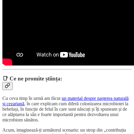
📑
Ce ne promite știința:
Cu ceva timp în urmă am făcut
un material despre nașterea naturală
și cezariană
, în care explicam cum diferă colonizarea microbiotei la
bebeluși, în funcție de felul în care sunt născuți și îți spuneam și de
ce alăptarea la sân e foarte importantă pentru dezvoltarea unui
microbiom sănătos.
Acum, imaginează-ți următorul scenariu: un strop din „contribuția