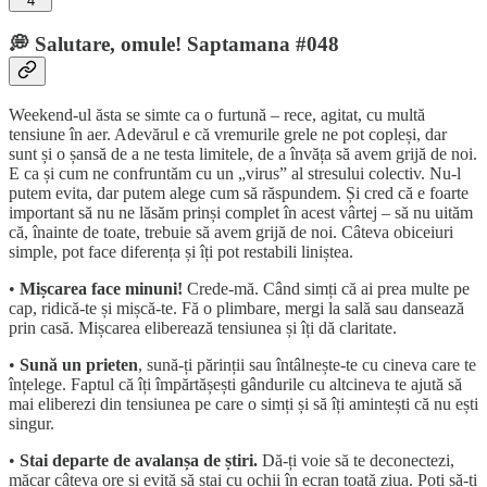
4
💭 Salutare, omule! Saptamana #048
Weekend-ul ăsta se simte ca o furtună – rece, agitat, cu multă
tensiune în aer. Adevărul e că vremurile grele ne pot copleși, dar
sunt și o șansă de a ne testa limitele, de a învăța să avem grijă de noi.
E ca și cum ne confruntăm cu un „virus” al stresului colectiv. Nu-l
putem evita, dar putem alege cum să răspundem. Și cred că e foarte
important să nu ne lăsăm prinși complet în acest vârtej – să nu uităm
că, înainte de toate, trebuie să avem grijă de noi. Câteva obiceiuri
simple, pot face diferența și îți pot restabili liniștea.
•
Mișcarea face minuni!
Crede-mă. Când simți că ai prea multe pe
cap, ridică-te și mișcă-te. Fă o plimbare, mergi la sală sau dansează
prin casă. Mișcarea eliberează tensiunea și îți dă claritate.
•
Sună un prieten
, sună-ți părinții sau întâlnește-te cu cineva care te
înțelege. Faptul că îți împărtășești gândurile cu altcineva te ajută să
mai eliberezi din tensiunea pe care o simți și să îți amintești că nu ești
singur.
•
Stai departe de avalanșa de știri.
Dă-ți voie să te deconectezi,
măcar câteva ore și evită să stai cu ochii în ecran toată ziua. Poți să-ți