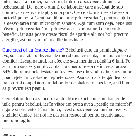
intestinală” a mamei, transformat într-un
milkshake
administrat
bebelușului. Da, pare o glumă de laborator care a scăpat de sub
control, dar este, de fapt, știință pură. Cercetătorii au testat această
metodă pe nou-născuți veniți pe lume prin cezariană, pentru a ajuta
la dezvoltarea unui microbiom sănătos. Așa cum știm deja, bebelușii
născuți prin cezariană nu primesc acest start natural de microbi
benefici, iar asta poate crește riscul de apariție al unor boli precum
alergiile, astmul sau inflamațiile intestinale.
Care crezi că au fost rezultatele?
Bebelușii care au primit „
laptele
magic
” au arătat o diversitate microbiană crescută, similară cu cea a
copiilor născuți natural, iar efectele s-au menținut până la 6 luni. Pe
scurt, un succes științific… dar nu chiar o rețetă de încercat acasă.
54% dintre mamele testate au fost excluse din studiu din cauza unor
„pachețele” microbiene neprietenoase. Așa că, dacă te gândeai să
transformi congelatorul în laborator de shake-uri speciale, ar fi bine
să-ți revizuiești planul.
Cercetătorii lucrează acum să identifice exact care sunt bacteriile
utile pentru bebeluși, iar în viitor am putea avea „pastile cu microbi”
sigure și eficiente. Până atunci, acest
milkshake
va rămâne rezervat
studiilor clinice, iar noi ne păstram respectul pentru creativitatea
microbiologilor.