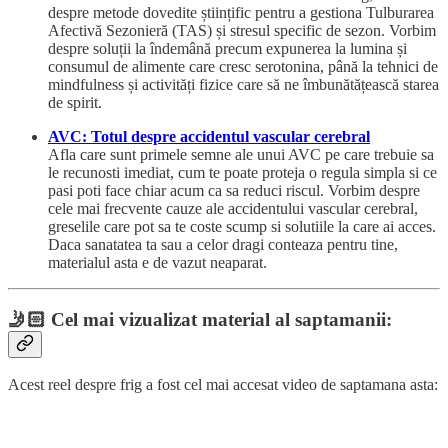
despre metode dovedite științific pentru a gestiona Tulburarea
Afectivă Sezonieră (TAS) și stresul specific de sezon. Vorbim
despre soluții la îndemână precum expunerea la lumina și
consumul de alimente care cresc serotonina, până la tehnici de
mindfulness și activități fizice care să ne îmbunătățească starea
de spirit.
AVC: Totul despre accidentul vascular cerebral
Afla care sunt primele semne ale unui AVC pe care trebuie sa
le recunosti imediat, cum te poate proteja o regula simpla si ce
pasi poti face chiar acum ca sa reduci riscul. Vorbim despre
cele mai frecvente cauze ale accidentului vascular cerebral,
greselile care pot sa te coste scump si solutiile la care ai acces.
Daca sanatatea ta sau a celor dragi conteaza pentru tine,
materialul asta e de vazut neaparat.
🤳🏻
Cel mai vizualizat material al saptamanii:
Acest reel despre frig a fost cel mai accesat video de saptamana asta: