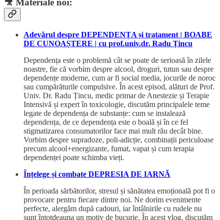
🎥
Materiale noi:
Adevărul despre DEPENDENȚA și tratament | BOABE
DE CUNOAȘTERE | cu prof.univ.dr. Radu Țincu
Dependența este o problemă cât se poate de serioasă în zilele
noastre, fie că vorbim despre alcool, droguri, tutun sau despre
dependențe moderne, cum ar fi social media, jocurile de noroc
sau cumpărăturile compulsive. În acest episod, alături de Prof.
Univ. Dr. Radu Țincu, medic primar de Anestezie și Terapie
Intensivă și expert în toxicologie, discutăm principalele teme
legate de dependența de substanțe: cum se instalează
dependența, de ce dependența este o boală și în ce fel
stigmatizarea consumatorilor face mai mult rău decât bine.
Vorbim despre supradoze, poli-adicție, combinații periculoase
precum alcool+energizante, fumat, vapat și cum terapia
dependenței poate schimba vieți.
Înțelege și combate DEPRESIA DE IARNĂ
În perioada sărbătorilor, stresul și sănătatea emoțională pot fi o
provocare pentru fiecare dintre noi. Ne dorim evenimente
perfecte, alergăm după cadouri, iar întâlnirile cu rudele nu
sunt întotdeauna un motiv de bucurie. În acest vlog, discutăm