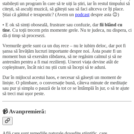
stabilești un program în care să te uiți la știri, iar în restul timpului să
citești, să asculți muzică, să gătești sau să faci altceva ce îți place.
Știai că gătitul e terapeutic? (Avem un
podcast
despre asta 😉)
• E ok să simți oboseală, frustrare sau confuzie, dar
fii blând cu
tine
. Cu toții trecem prin momente grele. Nu te judeca, nu dispera, ci
dă-ți timp să procesezi.
Vremurile grele sunt ca un duș rece – nu le iubim deloc, dar pot fi
șansa să învățăm lucruri importante despre noi. Ăsta poate fi un
moment bun să exersăm răbdarea, să ne regăsim calmul și să ne
antrenăm pentru a fi mai rezilienți. Uneori viața devine atât de
copleșitoare, încât nici nu știi cum să începi să te aduni.
Dar în mijlocul acestui haos, e necesar să găsești un moment de
liniște. O plimbare, o conversație bună, câteva minute de meditație
sau pur și simplu o pauză de la tot ce se întâmplă în jur, o să te ajute
să treci mai ușor peste.
📹 Avanpremieră:
Află care sunt remediile naturale dovedite științific, care