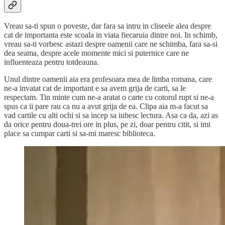
Vreau sa-ti spun o poveste, dar fara sa intru in cliseele alea despre
cat de importanta este scoala in viata fiecaruia dintre noi. In schimb,
vreau sa-ti vorbesc astazi despre oamenii care ne schimba, fara sa-si
dea seama, despre acele momente mici si puternice care ne
influenteaza pentru totdeauna.
Unul dintre oamenii aia era profesoara mea de limba romana, care
ne-a invatat cat de important e sa avem grija de carti, sa le
respectam. Tin minte cum ne-a aratat o carte cu cotorul rupt si ne-a
spus ca ii pare rau ca nu a avut grija de ea. Clipa aia m-a facut sa
vad cartile cu alti ochi si sa incep sa iubesc lectura. Asa ca da, azi as
da orice pentru doua-trei ore in plus, pe zi, doar pentru citit, si imi
place sa cumpar carti si sa-mi maresc biblioteca.