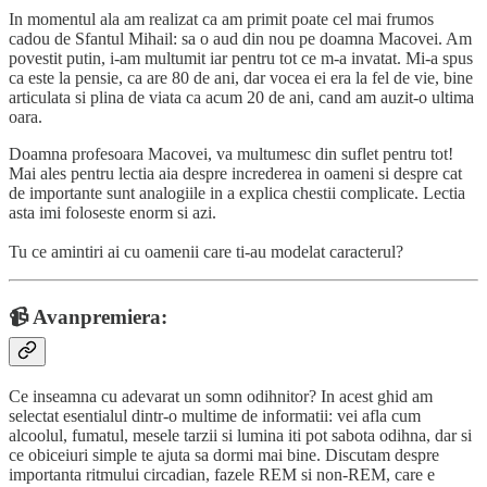
In momentul ala am realizat ca am primit poate cel mai frumos
cadou de Sfantul Mihail: sa o aud din nou pe doamna Macovei. Am
povestit putin, i-am multumit iar pentru tot ce m-a invatat. Mi-a spus
ca este la pensie, ca are 80 de ani, dar vocea ei era la fel de vie, bine
articulata si plina de viata ca acum 20 de ani, cand am auzit-o ultima
oara.
Doamna profesoara Macovei, va multumesc din suflet pentru tot!
Mai ales pentru lectia aia despre increderea in oameni si despre cat
de importante sunt analogiile in a explica chestii complicate. Lectia
asta imi foloseste enorm si azi.
Tu ce amintiri ai cu oamenii care ti-au modelat caracterul?
📹 Avanpremiera:
Ce inseamna cu adevarat un somn odihnitor? In acest ghid am
selectat esentialul dintr-o multime de informatii: vei afla cum
alcoolul, fumatul, mesele tarzii si lumina iti pot sabota odihna, dar si
ce obiceiuri simple te ajuta sa dormi mai bine. Discutam despre
importanta ritmului circadian, fazele REM si non-REM, care e