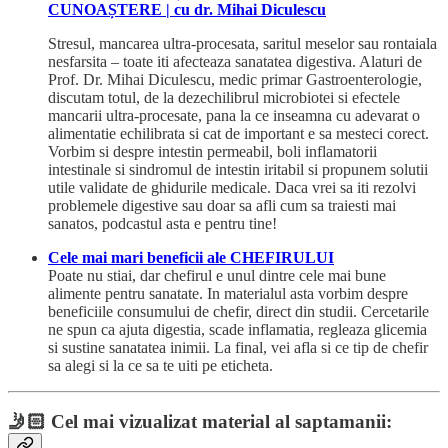
CUNOAȘTERE | cu dr. Mihai Diculescu
Stresul, mancarea ultra-procesata, saritul meselor sau rontaiala
nesfarsita – toate iti afecteaza sanatatea digestiva. Alaturi de
Prof. Dr. Mihai Diculescu, medic primar Gastroenterologie,
discutam totul, de la dezechilibrul microbiotei si efectele
mancarii ultra-procesate, pana la ce inseamna cu adevarat o
alimentatie echilibrata si cat de important e sa mesteci corect.
Vorbim si despre intestin permeabil, boli inflamatorii
intestinale si sindromul de intestin iritabil si propunem solutii
utile validate de ghidurile medicale. Daca vrei sa iti rezolvi
problemele digestive sau doar sa afli cum sa traiesti mai
sanatos, podcastul asta e pentru tine!
Cele mai mari beneficii ale CHEFIRULUI
Poate nu stiai, dar chefirul e unul dintre cele mai bune
alimente pentru sanatate. In materialul asta vorbim despre
beneficiile consumului de chefir, direct din studii. Cercetarile
ne spun ca ajuta digestia, scade inflamatia, regleaza glicemia
si sustine sanatatea inimii. La final, vei afla si ce tip de chefir
sa alegi si la ce sa te uiti pe eticheta.
🤳🏻
Cel mai vizualizat material al saptamanii: