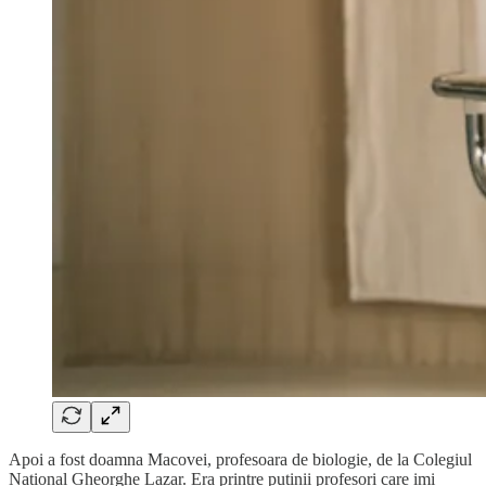
Apoi a fost doamna Macovei, profesoara de biologie, de la Colegiul
National Gheorghe Lazar. Era printre putinii profesori care imi