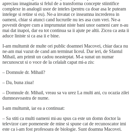
apreciau imaginatia si felul de a transforma concepte stiintifice
complexe in analogii usor de inteles (pentru ca doar asa le puteam
intelege si retine si eu). Ne-a invatat ce inseamna increderea in
oameni, chiar si atunci cand lucrurile nu ies asa cum vrei. Ne-a
povestit despre cum a imprumutat niste bani unor oameni care n-au
mai dat inapoi, dar ea tot continua sa ii ajute pe altii. Zicea ca asta ii
aduce liniste si ca asa ii e bine.
I-am multumit de multe ori public doamnei Macovei, chiar daca nu
ne-am mai vazut de cand am terminat liceul. Dar ieri, de Sfantul
Mihail, am primit un cadou neasteptat. M-a sunat un numar
necunoscut si o voce de la celalalt capat mi-a zis:
– Domnule dr. Mihail?
– Da, buna ziua!
– Domnule dr. Mihail, vreau sa va urez La multi ani, cu ocazia zilei
dumneavoastra de nume.
I-am multumit, iar ea a continuat:
– Sa stiti ca multi oameni mi-au spus ca este un domn doctor la
televizor care pomeneste de mine si spune cat de recunoscator imi
este ca i-am fost profesoara de biologie. Sunt doamna Macovei.