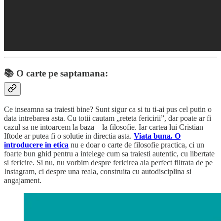
📚
O carte pe saptamana:
Ce inseamna sa traiesti bine? Sunt sigur ca si tu ti-ai pus cel putin o
data intrebarea asta. Cu totii cautam „reteta fericirii”, dar poate ar fi
cazul sa ne intoarcem la baza – la filosofie. Iar cartea lui Cristian
Iftode ar putea fi o solutie in directia asta.
Viata buna. O
introducere in etica
nu e doar o carte de filosofie practica, ci un
foarte bun ghid pentru a intelege cum sa traiesti autentic, cu libertate
si fericire. Si nu, nu vorbim despre fericirea aia perfect filtrata de pe
Instagram, ci despre una reala, construita cu autodisciplina si
angajament.