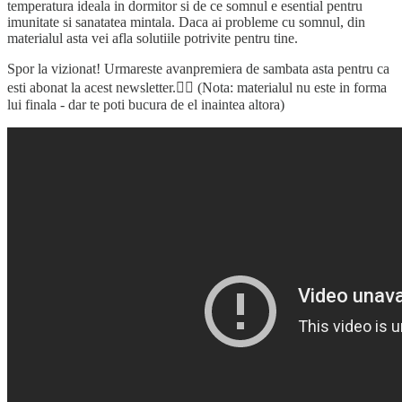
temperatura ideala in dormitor si de ce somnul e esential pentru
imunitate si sanatatea mintala. Daca ai probleme cu somnul, din
materialul asta vei afla solutiile potrivite pentru tine.
Spor la vizionat! Urmareste avanpremiera de sambata asta pentru ca
esti abonat la acest newsletter.👇🏼 (Nota: materialul nu este in forma
lui finala - dar te poti bucura de el inaintea altora)