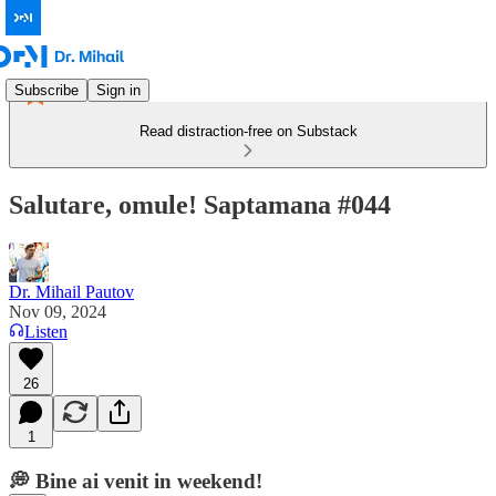
Subscribe
Sign in
Read distraction-free on Substack
Salutare, omule! Saptamana #044
Dr. Mihail Pautov
Nov 09, 2024
Listen
26
1
💭
Bine ai venit in weekend!