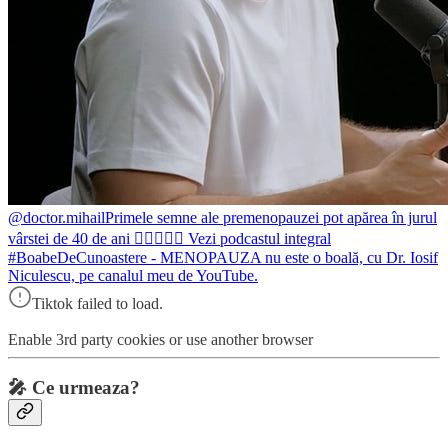
@doctor.mihail
Primele semne ale premenopauzei pot apărea în jurul
vârstei de 40 de ani ☝🏻👨🏼‍⚕️ Vezi podcastul integral
#BoabeDeCunoastere - MENOPAUZA nu este o boală, cu Dr. Iosif
Niculescu, pe canalul meu de YouTube.
Tiktok failed to load.
Enable 3rd party cookies or use another browser
🎤
Ce urmeaza?