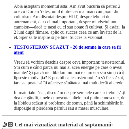
Abia așteptam momentul asta! Am avut bucuria să petrec 2
ore cu Dorian Yates, unul dintre cei mai mari campioni din
culturism. Am discutat despre HIIT, despre tehnici de
antrenament, dar cel mai important, despre mindsetul unui
campion—dacă te naști cu el sau poate fi cultivat. Și astăzi, la
2 luni după filmare, aplic cu succes ceea ce am învățat de la
el. Sper sa te inspire si pe tine. Succes la vizionat!
TESTOSTERON SCAZUT - 20 de semne la care sa fii
atent
Vreau să vorbim deschis despre ceva important: testosteronul.
Știi cum e când parcă nu mai ai acea energie pe care o aveai
înainte? Și parcă nici libidoul nu mai e cum era sau simți că îți
lipsește motivația? E posibil ca testosteronul tău să fie scăzut,
iar asta poate să îți afecteze sănătatea mai mult decât ai crede.
În materialul ăsta, discutăm despre semnele care ar trebui să-ți
dea de gândit, unele cunoscute, altele mai putin cunoscute, de
la libidou scăzut și probleme de somn, până la schimbările în
dispoziție și pierderea părului sau a masei musculare.
🤳🏻
Cel mai vizualizat material al saptamanii: