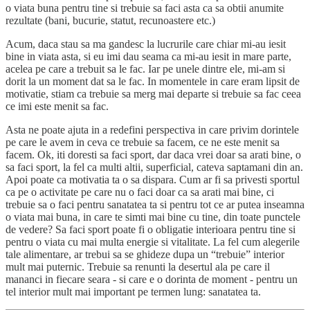
o viata buna pentru tine si trebuie sa faci asta ca sa obtii anumite
rezultate (bani, bucurie, statut, recunoastere etc.)
Acum, daca stau sa ma gandesc la lucrurile care chiar mi-au iesit
bine in viata asta, si eu imi dau seama ca mi-au iesit in mare parte,
acelea pe care a trebuit sa le fac. Iar pe unele dintre ele, mi-am si
dorit la un moment dat sa le fac. In momentele in care eram lipsit de
motivatie, stiam ca trebuie sa merg mai departe si trebuie sa fac ceea
ce imi este menit sa fac.
Asta ne poate ajuta in a redefini perspectiva in care privim dorintele
pe care le avem in ceva ce trebuie sa facem, ce ne este menit sa
facem. Ok, iti doresti sa faci sport, dar daca vrei doar sa arati bine, o
sa faci sport, la fel ca multi altii, superficial, cateva saptamani din an.
Apoi poate ca motivatia ta o sa dispara. Cum ar fi sa privesti sportul
ca pe o activitate pe care nu o faci doar ca sa arati mai bine, ci
trebuie sa o faci pentru sanatatea ta si pentru tot ce ar putea inseamna
o viata mai buna, in care te simti mai bine cu tine, din toate punctele
de vedere? Sa faci sport poate fi o obligatie interioara pentru tine si
pentru o viata cu mai multa energie si vitalitate. La fel cum alegerile
tale alimentare, ar trebui sa se ghideze dupa un “trebuie” interior
mult mai puternic. Trebuie sa renunti la desertul ala pe care il
mananci in fiecare seara - si care e o dorinta de moment - pentru un
tel interior mult mai important pe termen lung: sanatatea ta.