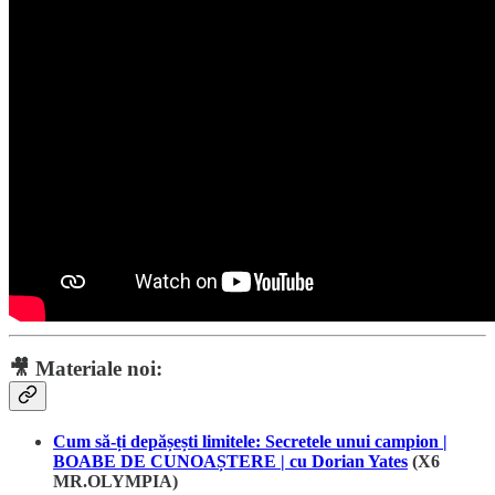
🎥
Materiale noi:
Cum să-ți depășești limitele: Secretele unui campion |
BOABE DE CUNOAȘTERE | cu Dorian Yates
(X6
MR.OLYMPIA)