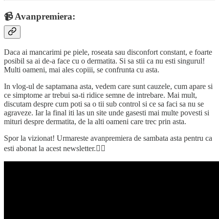
📹 Avanpremiera:
Daca ai mancarimi pe piele, roseata sau disconfort constant, e foarte
posibil sa ai de-a face cu o dermatita. Si sa stii ca nu esti singurul!
Multi oameni, mai ales copiii, se confrunta cu asta.
In vlog-ul de saptamana asta, vedem care sunt cauzele, cum apare si
ce simptome ar trebui sa-ti ridice semne de intrebare. Mai mult,
discutam despre cum poti sa o tii sub control si ce sa faci sa nu se
agraveze. Iar la final iti las un site unde gasesti mai multe povesti si
mituri despre dermatita, de la alti oameni care trec prin asta.
Spor la vizionat! Urmareste avanpremiera de sambata asta pentru ca
esti abonat la acest newsletter.👇🏼