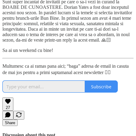
Sunt super incantat de invitatii pe care o sa-i vezi in curand la
BOABE DE CUNOASTERE. Dorian Yates a fost doar inceputul
acestui nou sezon. In paralel lucram si la temele si selectia invitatilor
pentru brunch-urile Bun Bine. In primul sezon am avut 4 mari teme
principale: somnul, relatiile si viata sexuala, sanatatea mintala si
longevitatea. Daca ai in minte un invitat pe care ti-ai dori sa-l
aducem sau o tema de interes pe care ai vrea sa o abordam, in noul
sezon, da-mi de veste printr-un reply la acest email. 🙏🏻
Sa ai un weekend cu bine!
Multumesc ca ai ramas pana aici; “baga” adresa de email in casuta
de mai jos pentru a primi saptamanal acest newsletter 👇🏼
Subscribe
27
Share
Discussion about this post