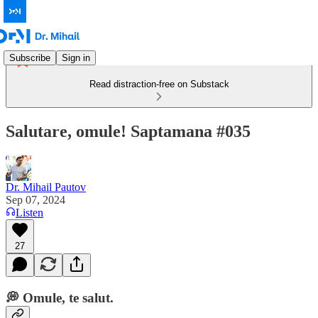
Subscribe
Sign in
Read distraction-free on Substack
Salutare, omule! Saptamana #035
Dr. Mihail Pautov
Sep 07, 2024
Listen
27
💭
Omule, te salut.