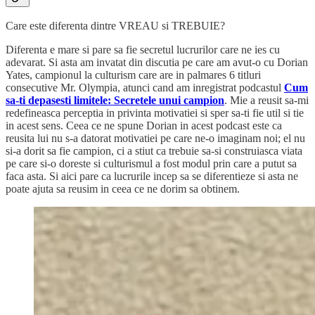
Care este diferenta dintre VREAU si TREBUIE?
Diferenta e mare si pare sa fie secretul lucrurilor care ne ies cu
adevarat. Si asta am invatat din discutia pe care am avut-o cu Dorian
Yates, campionul la culturism care are in palmares 6 titluri
consecutive Mr. Olympia, atunci cand am inregistrat podcastul
Cum
sa-ti depasesti limitele: Secretele unui campion
. Mie a reusit sa-mi
redefineasca perceptia in privinta motivatiei si sper sa-ti fie util si tie
in acest sens. Ceea ce ne spune Dorian in acest podcast este ca
reusita lui nu s-a datorat motivatiei pe care ne-o imaginam noi; el nu
si-a dorit sa fie campion, ci a stiut ca trebuie sa-si construiasca viata
pe care si-o doreste si culturismul a fost modul prin care a putut sa
faca asta. Si aici pare ca lucrurile incep sa se diferentieze si asta ne
poate ajuta sa reusim in ceea ce ne dorim sa obtinem.