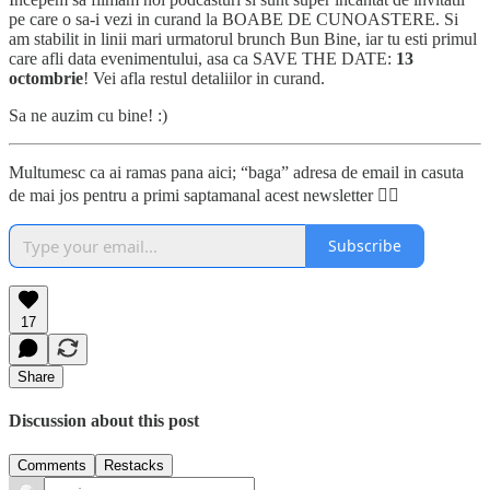
pe care o sa-i vezi in curand la BOABE DE CUNOASTERE. Si
am stabilit in linii mari urmatorul brunch Bun Bine, iar tu esti primul
care afli data evenimentului, asa ca SAVE THE DATE:
13
octombrie
! Vei afla restul detaliilor in curand.
Sa ne auzim cu bine! :)
Multumesc ca ai ramas pana aici; “baga” adresa de email in casuta
de mai jos pentru a primi saptamanal acest newsletter 👇🏼
Subscribe
17
Share
Discussion about this post
Comments
Restacks