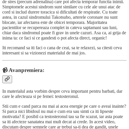
de stres (precum adrenalina) care pot afecta temporar functia inimii.
Simptomele acestui sindrom sunt similare cu cele ale unui atac de
cord si includ durere toracica si dificultati de respiratie. Cu toate
astea, in cazul sindromului Takotsubo, arterele coronare nu sunt
blocate, iar afectarea este de obicei temporara. Majoritatea
pacientilor se recupereaza complet in cateva saptamani sau luni,
chiar daca sindromul poate fi grav in unele cazuri. Asa ca, ai grija de
inima ta: ce faci si ce gandesti o pot afecta direct, organic!
Iti recomand sa iti faci o cana de ceai, sa te relaxezi, sa citesti ceva
interesant si sa vizionezi materialul de mai jos.
📹 Avanpremiera:
In materialul asta vorbim despre ceva important pentru barbati, dar
care le afecteaza si pe femei: testosteronul.
Stii cum e cand parca nu mai ai acea energie pe care o aveai inainte?
Si parca nici libidoul nu mai e cum era sau simti ca iti lipseste
motivatia? E posibil ca testosteronul tau sa fie scazut, iar asta poate
sa iti afecteze sanatatea mai mult decat ai crede. In acest video,
discutam despre semnele care ar trebui sa-ti dea de gandit, unele