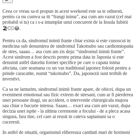
Ceea ce vreau sa-ti propun in acest weekend este sa te odinesti,
pentru ca nu cumva sa iti “frangi inima”, asa cum am vazut (cel mai
probabil si tu) ca i s-a intamplat unui concurent de la Insula Iubirii
🏖️❤️‍🔥😂.
Pentru ca da, sindromul inimii frante chiar exista si este cunoscut in
medicina sub denumirea de sindromul Takotsubo sau cardiomiopatia
de stres, saaau… asa cum am zis deja: “sindromul inimii frante”.
Acest sindrom a fost descris pentru prima data in Japonia si este
denumit astfel datorita formei specifice pe care o capata inima
afectata, care seamana cu un vas traditional japonez folosit pentru a
prinde caracatite, numit “takotsubo”. Da, japonezii sunt teribili de
inventivi.
Ca sa ne lamurim, sindromul inimii frante apare, de obicei, dupa un
eveniment emotional sau fizic extrem de stresant, cum ar fi pierderea
unei persoane dragi, un accident, o interventie chirurgicala majora
sau chiar o bucurie intensa. Saaau… exact asa cum am vazut, dupa
decizia unei ispite - la ultima ceremonie a focului - de a pleca acasa
singura, fara tine, cel care ai reusit in cateva saptamani sa o
cuceresti.
In astfel de situatii, organismul elibereaza cantitati mari de hormoni