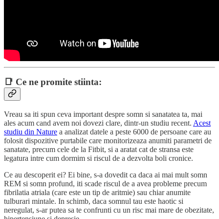
📑 Ce ne promite stiinta:
Vreau sa iti spun ceva important despre somn si sanatatea ta, mai
ales acum cand avem noi dovezi clare, dintr-un studiu recent.
Acest
studiu din Nature
a analizat datele a peste 6000 de persoane care au
folosit dispozitive purtabile care monitorizeaza anumiti parametri de
sanatate, precum cele de la Fitbit, si a aratat cat de stransa este
legatura intre cum dormim si riscul de a dezvolta boli cronice.
Ce au descoperit ei? Ei bine, s-a dovedit ca daca ai mai mult somn
REM si somn profund, iti scade riscul de a avea probleme precum
fibrilatia atriala (care este un tip de aritmie) sau chiar anumite
tulburari mintale. In schimb, daca somnul tau este haotic si
neregulat, s-ar putea sa te confrunti cu un risc mai mare de obezitate,
hipertensiune si depresie.