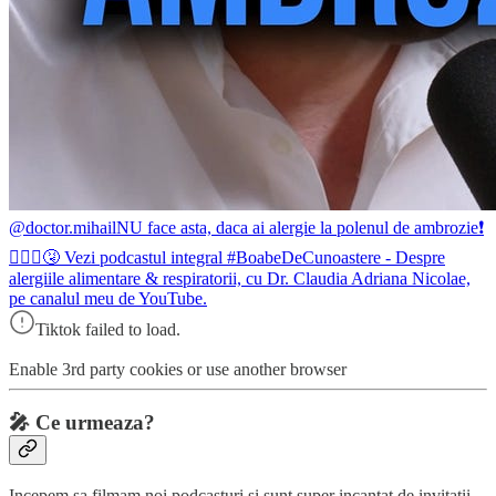
@doctor.mihail
NU face asta, daca ai alergie la polenul de ambrozie❗️
👨🏼‍⚕️🤧 Vezi podcastul integral #BoabeDeCunoastere - Despre
alergiile alimentare & respiratorii, cu Dr. Claudia Adriana Nicolae,
pe canalul meu de YouTube.
Tiktok failed to load.
Enable 3rd party cookies or use another browser
🎤
Ce urmeaza?
Incepem sa filmam noi podcasturi si sunt super incantat de invitatii