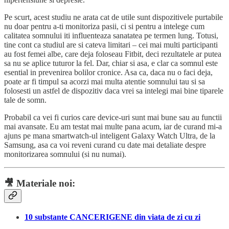
Pe scurt, acest studiu ne arata cat de utile sunt dispozitivele purtabile
nu doar pentru a-ti monitoriza pasii, ci si pentru a intelege cum
calitatea somnului iti influenteaza sanatatea pe termen lung. Totusi,
tine cont ca studiul are si cateva limitari – cei mai multi participanti
au fost femei albe, care deja foloseau Fitbit, deci rezultatele ar putea
sa nu se aplice tuturor la fel. Dar, chiar si asa, e clar ca somnul este
esential in prevenirea bolilor cronice. Asa ca, daca nu o faci deja,
poate ar fi timpul sa acorzi mai multa atentie somnului tau si sa
folosesti un astfel de dispozitiv daca vrei sa intelegi mai bine tiparele
tale de somn.
Probabil ca vei fi curios care device-uri sunt mai bune sau au functii
mai avansate. Eu am testat mai multe pana acum, iar de curand mi-a
ajuns pe mana smartwatch-ul inteligent Galaxy Watch Ultra, de la
Samsung, asa ca voi reveni curand cu date mai detaliate despre
monitorizarea somnului (si nu numai).
🎥
Materiale noi:
10 substante CANCERIGENE din viata de zi cu zi