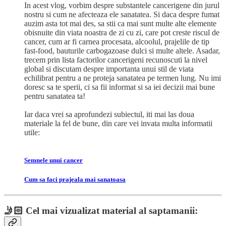
In acest vlog, vorbim despre substantele cancerigene din jurul
nostru si cum ne afecteaza ele sanatatea. Si daca despre fumat
auzim asta tot mai des, sa stii ca mai sunt multe alte elemente
obisnuite din viata noastra de zi cu zi, care pot creste riscul de
cancer, cum ar fi carnea procesata, alcoolul, prajelile de tip
fast-food, bauturile carbogazoase dulci si multe altele. Asadar,
trecem prin lista factorilor cancerigeni recunoscuti la nivel
global si discutam despre importanta unui stil de viata
echilibrat pentru a ne proteja sanatatea pe termen lung. Nu imi
doresc sa te sperii, ci sa fii informat si sa iei decizii mai bune
pentru sanatatea ta!
Iar daca vrei sa aprofundezi subiectul, iti mai las doua
materiale la fel de bune, din care vei invata multa informatii
utile:
Semnele unui cancer
Cum sa faci prajeala mai sanatoasa
🤳🏻
Cel mai vizualizat material al saptamanii: