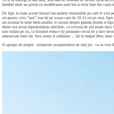
familiei mele au pornit cu modificarea unei bai (a treia baie din casa)
De fapt, la toate aceste birouri iau nastere materialele pe care le vezi 
ori gasesc ceva “tare” (sar de pe scaun cam de 10-12 ori pe ora). Spre
am avantat in niste meta-analize si cursuri despre glanda tiroida si hip
dintre noi avem hipotiroidism subclinic, ca excesul de iod poate duce 
sare iodata pe zi), ca fumatul reduce (la jumatate) riscul de a face tir
amestecate intre ele. Inca notez si subliniez ... Iar in timpul liber, int
Si apropo de prajeli - urmareste avanpremiera de mai jos - ca sa vezi d