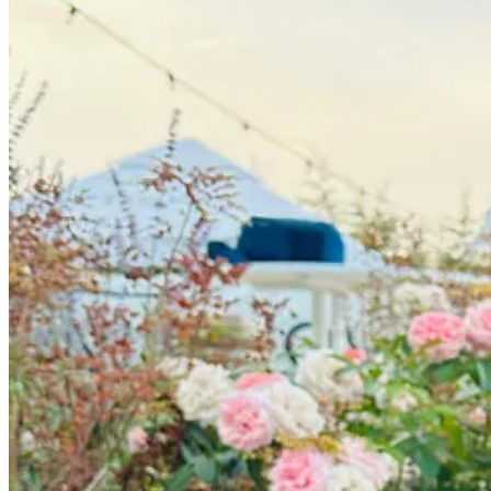
📹
Avanpremiera:
Vrei sa stii cum te afecteaza consumul excesiv de prajeli? Daca iti plac 
Vei afla ce se intampla cand prajesti alimentele, care sunt riscurile ma
Comparam prajitul cu alte metode de gatit, precum coptul si fiertul, si
Urmareste avanpremiera de sambata asta pentru ca esti abonat la acest 