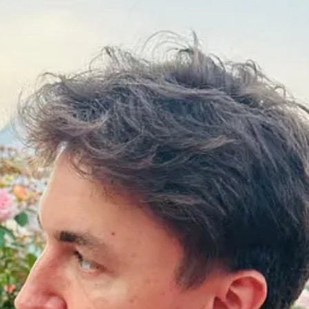
cartofii prajiti, micii mult prea rumeniti pe gratar sau puiul crocant, ace
jore ale consumului excesiv de prajeli si cum alimentele prajite necorespu
 discutam de ce gatitul acasa e mai putin nociv.
newsletter.👇🏼