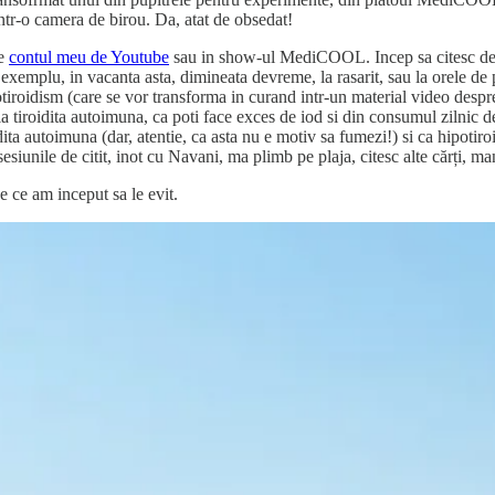
 intr-o camera de birou. Da, atat de obsedat!
pe
contul meu de Youtube
sau in show-ul MediCOOL. Incep sa citesc despre
 exemplu, in vacanta asta, dimineata devreme, la rasarit, sau la orele d
otiroidism (care se vor transforma in curand intr-un material video despre
la tiroidita autoimuna, ca poti face exces de iod si din consumul zilnic
oidita autoimuna (dar, atentie, ca asta nu e motiv sa fumezi!) si ca hipot
re sesiunile de citit, inot cu Navani, ma plimb pe plaja, citesc alte cărți
e ce am inceput sa le evit.