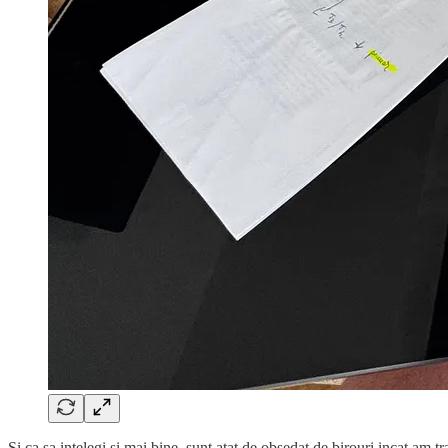
Si ca sa intelegi si mai bine, sunt atat de obsedat de birouri incat am