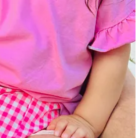
 impotriva HPV. 👍🏻
e. Vei afla cum caldura extrema poate accentua tulburarile psihice si de
la optima in care creierul nostru functioneaza cel mai bine.
ina Maria învățăm cum să ne prelungim viața și să ne bucurăm de
nutrienți, alimente fermentate și fibre, ne ajuta să trăim mai mult și
fluența procesul de îmbătrânire. Vei primi soluții și instrumente utile,
 stare de relaxare profunda fara a adormi complet. Practica asta este