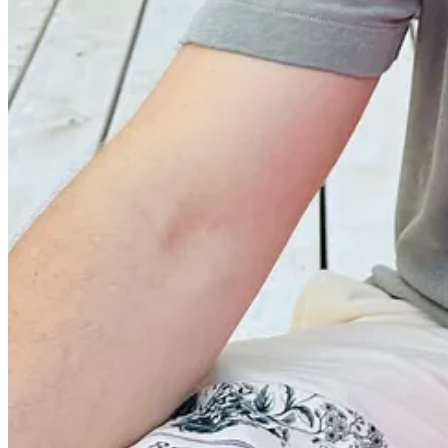
Asa ca daca vrei sa-ti protejezi fertilitatea si sa ai grija de sanatatea t
🎥
Materiale noi:
Nervosi, anxiosi si mult mai agitati in zilele CANICULARE❓E
In acest video, discutam despre efectele caniculei si al temperatu
ce suntem mai agitati si mai nervosi in zilele caniculare.
La final vei primi recomandari utile pentru protejarea sanatatii 
Cum să trăiești mult și bine | Bun Bine | cu Dr. Roxana Voi
Te invit sa urmărești un nou episod dedicat longevității, pe bu
sănătate pentru cât mai multă vreme. Vorbim despre rolul esențial
mai bine. Vei afla de ce e important somnul de calitate, care sunt
bazate pe cercetări științifice, pentru un stil de viață echilibrat și
NSDR - Non-Sleep Deep Rest - Protocol pt. Relaxare prof
Relaxare profunda fara somn, sau NSDR, este un termen general pe