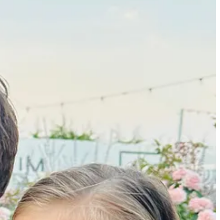
st video este pentru tine!
nzator contribuie la dezvoltarea diabetului si a altor boli cronice.