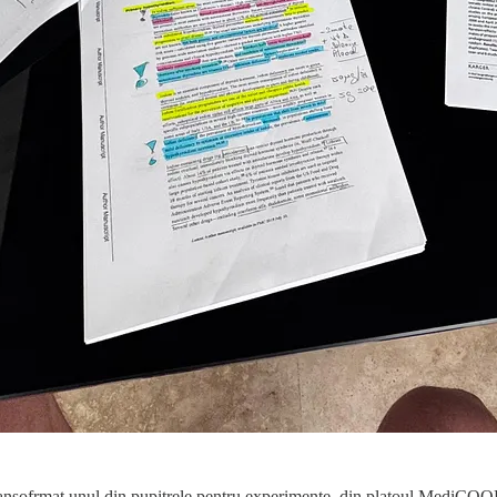
 transofrmat unul din pupitrele pentru experimente, din platoul MediCOOL