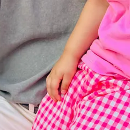
a sexuala, dar si a partenerei tale, ia in considerare masurile de preventie
xplicatie si solutii.
rilor ridicate asupra functionarii creierului si a sanatatii noastre mintal
mintale in zilele toride, precum si informatii despre temperatura ambienta
ca
ne! Alături de Dr. Roxana Voica, medic specialist in cadrul Retelei Reg
 al microbiomului pentru sănătate și cum o dietă diversificată, bogată în 
 beneficiile sportului regulat și cum flexibilitatea metabolică ne poate in
 sănătos.
unda fara somn
ntru o varietate de practici care ghideaza creierul si corpul tau intr-o