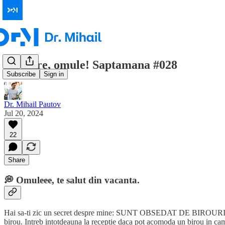
Salutare, omule! Saptamana #028
Subscribe
Sign in
Dr. Mihail Pautov
Jul 20, 2024
22
Share
💭
Omuleee, te salut din vacanta.
Hai sa-ti zic un secret despre mine: SUNT OBSEDAT DE BIROURI… sau 
birou. Intreb intotdeauna la receptie daca pot acomoda un birou in ca