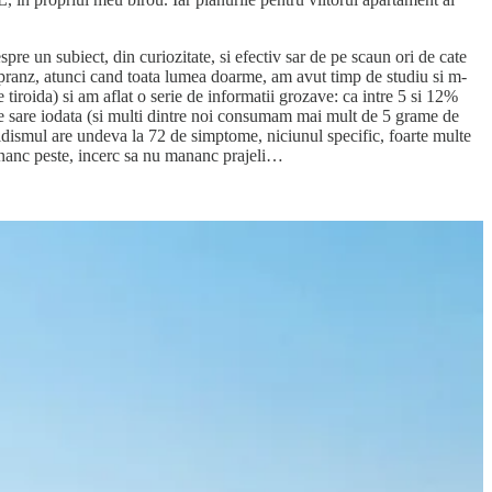
 un subiect, din curiozitate, si efectiv sar de pe scaun ori de cate
e pranz, atunci cand toata lumea doarme, am avut timp de studiu si m-
 tiroida) si am aflat o serie de informatii grozave: ca intre 5 si 12%
 de sare iodata (si multi dintre noi consumam mai mult de 5 grame de
iroidismul are undeva la 72 de simptome, niciunul specific, foarte multe
, mananc peste, incerc sa nu mananc prajeli…