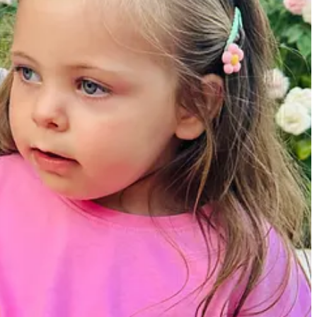
ment dat in viata. Desi multi asociaza acest virus doar cu negii
e femei la nivel global, dintre care in jur de 2000 doar in Romania.
tora. Acest lucru poate duce la infertilitate masculina, o problema cu
iile sugereaza ca vaccinarea impotriva HPV adresata si barbatilor poate
i rate mai mari de a genera o sarcina sanatoasa.