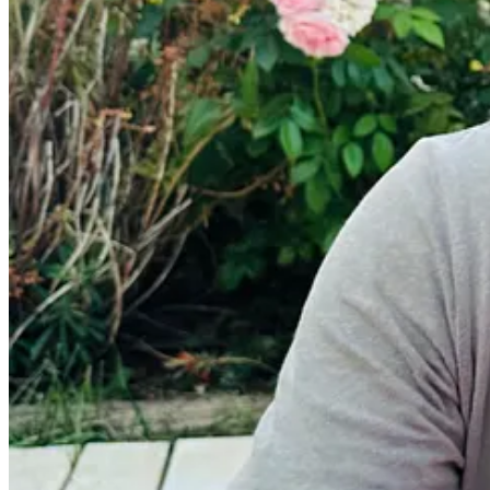
📑
Ce ne promite stiinta:
Stiai ca virusul HPV poate afecta fertilitatea masculina? Mai mult de 9
genitali, anumite tulpini ale virusului HPV pot provoca si diverse tipu
Cercetarile recente ne arata ca HPV poate afecta calitatea spermei
, pr
care astazi se confrunta aproximativ 15% dintre barbati.
Mai mult decat atat, sperma infectata cu HPV poate transmite virusul c
preveni aceste probleme si poate imbunatati fertilitatea masculina. La 