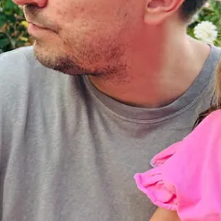
0% dintre barbatii activi sexual vor fi infectati cu virusul HPV la un mo
ri de cancer, inclusiv cancerul de col uterin, care ucide anual 340.000 d
in reducerea numarului de spermatozoizi, a motilitatii si integritatii aces
atre ovulul feminin, crescand astfel riscul unui avort spontan. Tot stud
barbatii vaccinati s-a observat o motilitate mai buna a spermatozoizilor s