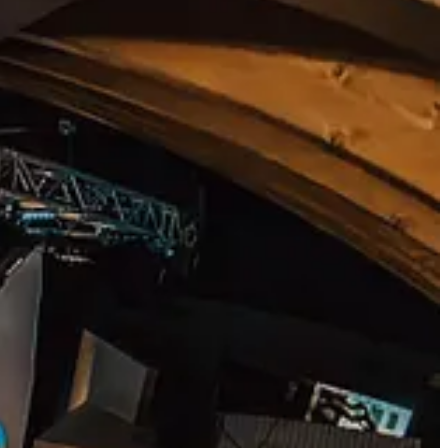
.
principalele 3 cauze ale oboselii cronice: cele de stil de viata, cele
iona mai bine oboseala cronica.
la acest newsletter.👇🏼