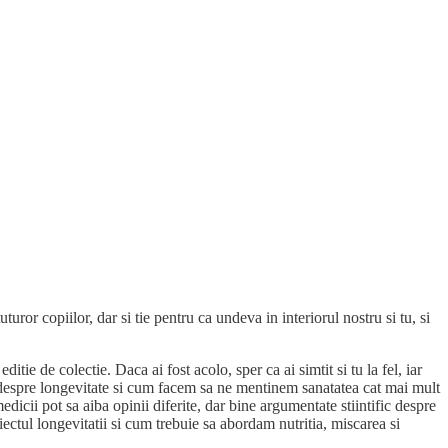
ror copiilor, dar si tie pentru ca undeva in interiorul nostru si tu, si
ie de colectie. Daca ai fost acolo, sper ca ai simtit si tu la fel, iar
a despre longevitate si cum facem sa ne mentinem sanatatea cat mai mult
edicii pot sa aiba opinii diferite, dar bine argumentate stiintific despre
ctul longevitatii si cum trebuie sa abordam nutritia, miscarea si