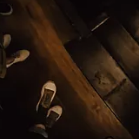
n curios al stiintei, aceasta serie iti va placea cu siguranta . "Connect