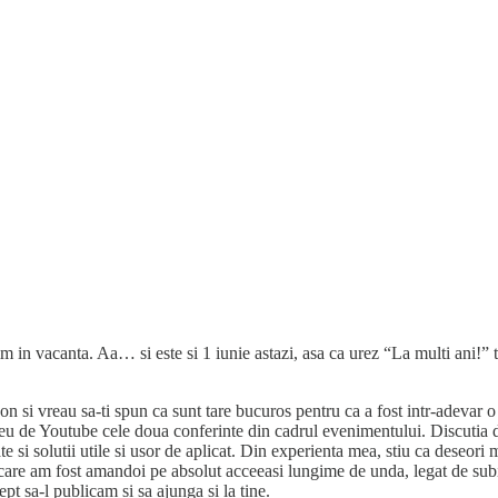
n vacanta. Aa… si este si 1 iunie astazi, asa ca urez “La multi ani!” tutu
i vreau sa-ti spun ca sunt tare bucuros pentru ca a fost intr-adevar o edit
ul meu de Youtube cele doua conferinte din cadrul evenimentului. Discuti
 si solutii utile si usor de aplicat. Din experienta mea, stiu ca deseori m
care am fost amandoi pe absolut acceeasi lungime de unda, legat de subie
t sa-l publicam si sa ajunga si la tine.