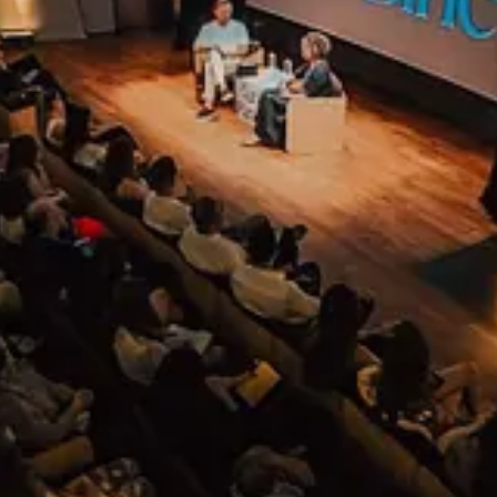
rile tropicale din Amazon si sa ne mentina in viata? Raspunsul la aceast
te, Latif Nasser, iti va explica acest fenomen si multe altele intr-un mod ca
conectat, iar documentarul asta te va tine cu sufletul la gura, cu povesti u