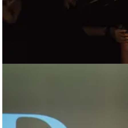
📑 Ce ne promite stiinta:
Cred ca fiecare dintre noi isi doreste sa imbatraneasca lent si sa-si pas
cheia! Cercetarile recente ne arata ca activitatea fizica nu doar ca imbu
antrenamente de forta, e bine sa stii ca fiecare forma de miscare aduce 
Iata de ce merita sa te misti:
exercitiile fizice stimuleaza formarea de no
inflamatia si creste expresia factorilor neurotrofici, esentiali pentru san
Cercetarile de la Stanford Medicine
si
Universitatea din Queensland
su
Studiile arata ca exercitiile pot modifica expresia genetica in moduri ca
Pentru un creier sanatos pe termen lung, recomandarea e sa combini exer
tai-chi, au beneficii extraordinare.
Deci, ce mai astepti? Ridica-te si fa miscare. O sa vezi ca activitatea fiz
placa de SUP si hai cu mine pe lac!
🎥 Materiale noi: