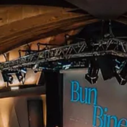
rea asta coplesitoare? Atunci materialul de sambata asta este pentru tine
 o problema comuna care afecteaza milioane persoane. Vom analiza pe rand 
 implementat cu care sa incepi sa faci o schimbare.
permanenta de oboseala, si cand e bine sa consulti medicul pentru a gest
ambata asta, pe care il poti vedea inaintea tuturor pentru ca esti abonat 