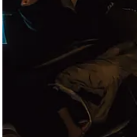
Asadar, daca esti un pasionat al documentarelor despre natura sau doar u
de locul pe care il numim acasa.