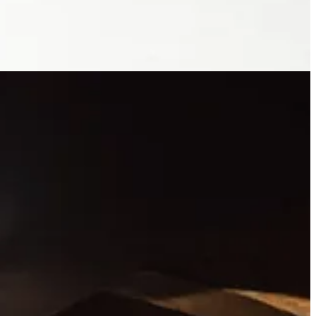
pahar de prosecco?!
turor invitatilor, prietenilor si partenerilor nostri, tuturor celor care
Claudiu Enescu, Sorin Anghelache, Stefan Besu, Catalin Constantin, Ana