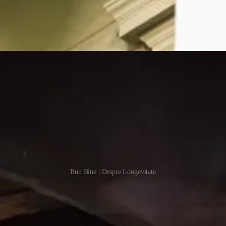
Bun Bine | Despre Longevitate
ezon de Bun Bine, daca nu cu o celebrare a vietii, cu muzica buna si un 
 am primit multe aprecieri pentru el si vreau sa le multumesc inca o data tu
 special echipei mele fara de care acest proiect nu ar fi fost posibil: 