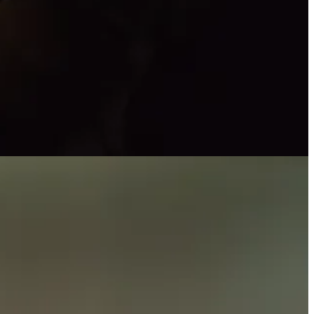
u despre ceea ce urmeaza sa iti spun, ei bine, exercitiile fizice sunt
ilor neurodegenerative. Fie ca te apuci de alergat, ciclism sau
rizeaza memoria si invatarea. Activitatea fizica scade in acelasi timp
se sisteme biologice, inclusiv raspunsul imun si productia de energie.
ctivitatile care implica si provocari cognitive, cum ar fi dansul sau
i mentii creierul tanar si agil. Si daca nu stii cu ce sa incepi - cauta o