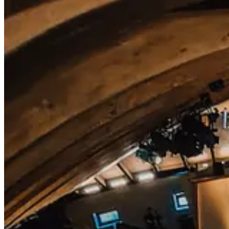
📹 Avanpremiera:
Te simti obosit in permanenta si parca nimic nu te ajuta sa scapi de sta
In acest nou video informativ, exploram in detaliu
oboseala cronica
,
fiziologice si cele psihologice, si vom oferi o serie de solutii usor de
Descopera cum poate contribui fiecare din acesti factori, la starea ta 
Despre toate asteaa vei afla in materialul de mai jos - avanpremiera de s