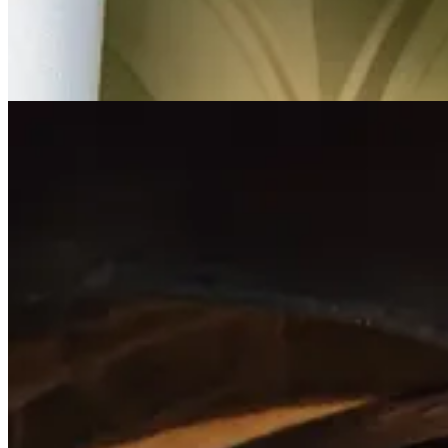
Si in ce mod mai bun si mai autentic am fi putut incheia acest prim s
Sunt recunoscator si tare implinit ca am reusit sa facem proiectul asta si
au pus umarul alături de mine la toata experienta asta. 🙏🏻 Si in mod
Sabina + Medina Pop. 🙏🏻.