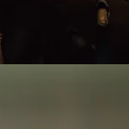
treze creierul in forma pana la finalul vietii. Si daca mai aveai vreun dubi
natateste starea de spirit si functia cognitiva, dar ne si reduce riscul bol
beneficii uriase pentru creier si corp.
i neuroni, plasticitatea sinaptica si fluxul sanguin cerebral
, ceea ce favo
atatea creierului.
bliniaza modul in care exercitiile influenteaza la nivel molecular diver
re combat bolile si sprijina recuperarea tesuturilor.
citiile aerobice cu antrenamentele de forta si echilibru. De asemenea, a
ica nu doar ca te face sa te simti mai bine si mai energic, dar te ajuta sa-t