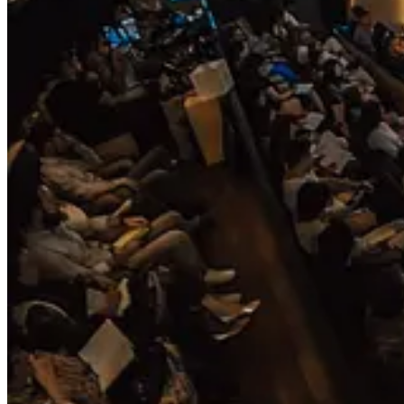
🎧 Ceva nou de urmarit:
Te-ai intrebat vreodata cum praful din Sahara ajunge sa hraneasca padu
docu-seria
"Connected", de pe Netflix
, in care cercetatorul in stiin
E fascinant felul in care totul pe planeta asta (si in Univers) este inter
reusit sa ma faca sa-l vizionez dintr-o suflare.