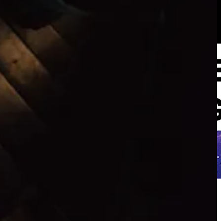
ed" ne reaminteste ca lumea din jurul nostru ne leaga pe toti, indiferent