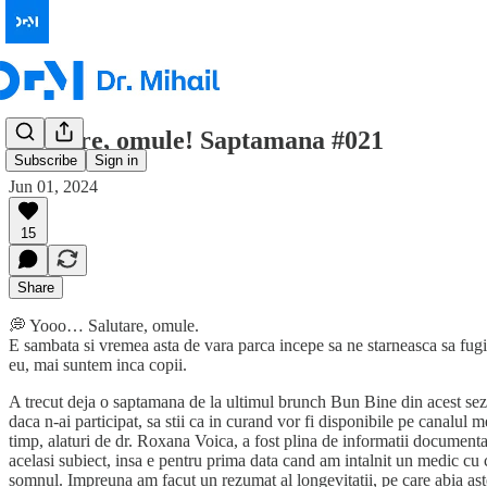
Salutare, omule! Saptamana #021
Subscribe
Sign in
Jun 01, 2024
15
Share
💭 Yooo… Salutare, omule.
E sambata si vremea asta de vara parca incepe sa ne starneasca sa fugim i
eu, mai suntem inca copii.
A trecut deja o saptamana de la ultimul brunch Bun Bine din acest sezon s
daca n-ai participat, sa stii ca in curand vor fi disponibile pe canal
timp, alaturi de dr. Roxana Voica, a fost plina de informatii documentate
acelasi subiect, insa e pentru prima data cand am intalnit un medic cu 
somnul. Impreuna am facut un rezumat al longevitatii, pe care abia astep