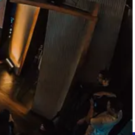
a intrebare il poti afla din recomandarea de astazi. Este vorba despre
ptivant si usor de inteles.
imitoare si intalniri cu experti de pe tot globul. Cel putin pe mine a