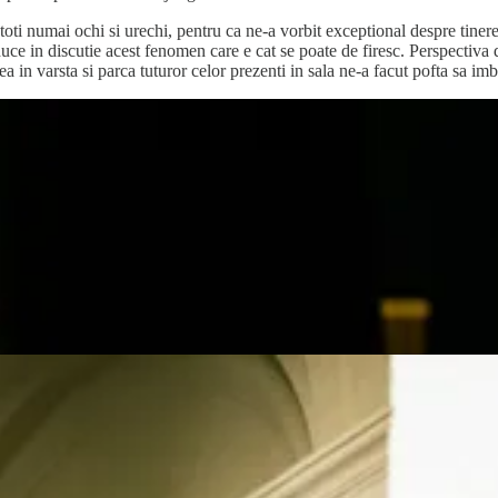
oti numai ochi si urechi, pentru ca ne-a vorbit exceptional despre tineret
 in discutie acest fenomen care e cat se poate de firesc. Perspectiva de
area in varsta si parca tuturor celor prezenti in sala ne-a facut pofta sa im