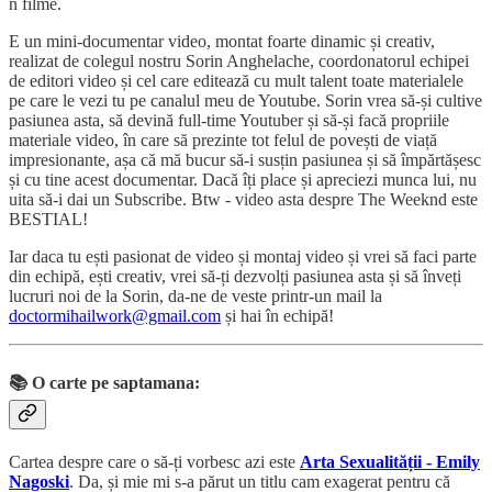
n filme.
E un mini-documentar video, montat foarte dinamic și creativ,
realizat de colegul nostru Sorin Anghelache, coordonatorul echipei
de editori video și cel care editează cu mult talent toate materialele
pe care le vezi tu pe canalul meu de Youtube. Sorin vrea să-și cultive
pasiunea asta, să devină full-time Youtuber și să-și facă propriile
materiale video, în care să prezinte tot felul de povești de viață
impresionante, așa că mă bucur să-i susțin pasiunea și să împărtășesc
și cu tine acest documentar. Dacă îți place și apreciezi munca lui, nu
uita să-i dai un Subscribe. Btw - video asta despre The Weeknd este
BESTIAL!
Iar daca tu ești pasionat de video și montaj video și vrei să faci parte
din echipă, ești creativ, vrei să-ți dezvolți pasiunea asta și să înveți
lucruri noi de la Sorin, da-ne de veste printr-un mail la
doctormihailwork@gmail.com
și hai în echipă!
📚 O carte pe saptamana:
Cartea despre care o să-ți vorbesc azi este
Arta Sexualității - Emily
Nagoski
. Da, și mie mi s-a părut un titlu cam exagerat pentru că