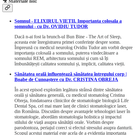
🎥 Materiale noi:
Somnul - ELIXIRUL VIETII. Importanta colosala a
somnului - cu Dr. OVIDIU TUDOR
Dacă n-ai fost la brunch-ul Bun Bine - The Art of Sleep,
aceasta este înregistrarea primei conferințe despre somn.
Împreună cu medicul neurolog Ovidiu Tudor am vorbit despre
importanța colosală a somnului, puterea vindecătoare a
somnului REM, arhitectura somnului și cum să îți
îmbunătățești calitatea somnului și, implicit, calitatea vieții.
Sănătatea orală influențează sănătatea întregului corp |
Boabe de Cunoaștere cu Dr. CRISTINA OBREJA
În acest episod explorăm legătura strânsă dintre sănătatea
orală și sănătatea generală, cu medicul stomatolog Cristina
Obreja, fondatoarea clinicilor de stomatologie biologică Life
Dental Spa, cel mai mare lanț de clinici stomatologice laser,
din România. Discutăm despre avantajele tehnologiei laser în
stomatologie, abordăm stomatologia holistica și impactul
stilului de viață asupra sănătății orale. Vorbim despre
parodontoza, periajul corect si efectul stresului asupra danturii.
Scopul acestui material este acela de a evidenția importanța