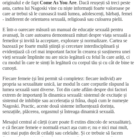
originalul e de fapt
Come As You Are
. Dacă reușești să treci peste
asta, cartea lui Nagoski vine cu niște informații foarte valoroase pe
care ar trebui să le cunoască toată lumea, adolescenți, bărbați, femei
- indiferent de orientarea sexuală, religioasă sau culoarea pielii.
E într-o oarecare măsură un manual de educație sexuală pentru
avansați, în care autoarea demontează mituri despre viața sexuală a
femeilor și invită la acceptare, explorare și normalizare. Cartea se
bazează pe foarte multă știință și cercetare interdisciplinară și
evidențiază că cel mai important factor în crearea și susținerea unei
vieți sexuale împlinite nu are nicio legătură cu felul în care arăți, ci
cu modul în care te simți în legătură cu corpul tău și cu cât de bine te
cunoști.
Fiecare femeie (și îmi permit să completez: fiecare individ) are
propria sa sexualitate unică, iar modul în care corpurile răspund la
lumea sexuală sunt diverse. Tot din carte aflăm despre doi factori
extrem de importanți în dinamica sexuală: sistemul de excitație și
sistemul de inhibiție sau accelerația și frâna, după cum le numește
Nagoski. Practic, aceste două sisteme influențează dorința,
senzațiile, plăcerea, orgasmul și întreaga dinamică sexuală.
Mesajul central al cărții (care poate fi extins dincolo de sexualitate),
e că fiecare femeie e normală exact așa cum e; nu e nici mai mult,
nici mai puțin decât ceilalți sau celelalte. Și ce trebuie să facem