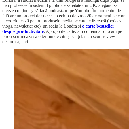
Londra, a studiat medicina la Cambridge și a renunțat după puțin să
mai profeseze în sistemul public de sănătate din UK, alegând să
creeze conținut și să facă podcast-uri pe Youtube. În momentul de
față are un proiect de succes, o echipa de vreo 20 de oameni pe care
ii coordonează pentru produsele media pe care le livrează (podcast,
vlogs, newsletter etc), un sediu la Londra și
o carte bestseller
despre productivitate
. Apropo de carte, am comandat-o, o am pe
birou si urmează să o termin de citit și să îți las un scurt review
despre ea, aici.