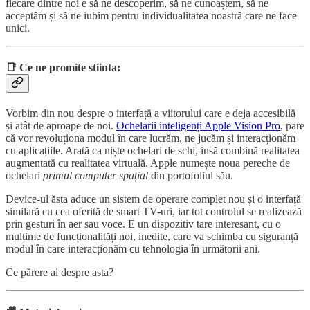
fiecare dintre noi e să ne descoperim, să ne cunoaștem, să ne
acceptăm și să ne iubim pentru individualitatea noastră care ne face
unici.
📑 Ce ne promite stiinta:
Vorbim din nou despre o interfață a viitorului care e deja accesibilă
și atât de aproape de noi.
Ochelarii inteligenți Apple Vision Pro
, pare
că vor revoluționa modul în care lucrăm, ne jucăm și interacționăm
cu aplicațiile. Arată ca niște ochelari de schi, insă combină realitatea
augmentată cu realitatea virtuală. Apple numește noua pereche de
ochelari
primul computer spațial
din portofoliul său.
Device-ul ăsta aduce un sistem de operare complet nou și o interfață
similară cu cea oferită de smart TV-uri, iar tot controlul se realizează
prin gesturi în aer sau voce. E un dispozitiv tare interesant, cu o
mulțime de funcționalități noi, inedite, care va schimba cu siguranță
modul în care interacționăm cu tehnologia în următorii ani.
Ce părere ai despre asta?