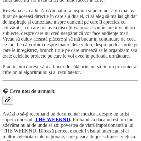
Revelația asta a lui Ali Abdaal m-a inspirat și pe mine să nu ma las
furat de aceeași direcție în care s-a dus el, ci să aleg să mă las ghidat
de inspirație și curiozitate înspre oamenii pe care îi apreciez cu
adevărat și cu care pot avea discuții valoroase sau înspre invitați ori
subiecte, despre care nu cred neapărat că vor face audiențe mari.
Vreau să cultiv această plăcere și să mă bucur în continuare de ceea
ce fac, fie că vorbim despre materialele video, despre podcasturile pe
care le inregistrez, brunch-urile pe care urmează să le organizam sau
toate celelalte proiecte pe care le voi avea în perioada următoare.
Practic, imi doresc să ma bucur de călătorie, nu să fiu un prizonier al
cifrelor, al algoritmului și al rezultatelor.
🎧 Ceva nou de urmarit:
Astăzi o să-ți recomand un documentar muzical, despre un artist
super-cunoscut:
THE WEEKND
.
Probabil că dacă nu ești un fan
adevărat nu ai de unde să știi povestea de viață impresionantă a lui
THE WEEKND. Bifează perfect modelul visului american și al
multor celebrități internaționale, care pleaca de jos si trăiesc vieți ca-