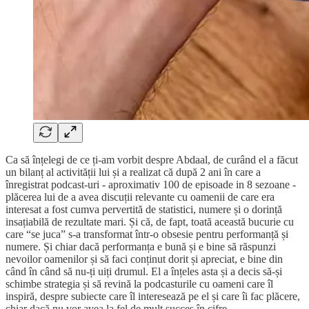
Ca să înțelegi de ce ți-am vorbit despre Abdaal, de curând el a făcut
un bilanț al activității lui și a realizat că după 2 ani în care a
înregistrat podcast-uri - aproximativ 100 de episoade in 8 sezoane -
plăcerea lui de a avea discuții relevante cu oamenii de care era
interesat a fost cumva pervertită de statistici, numere și o dorință
insațiabilă de rezultate mari. Și că, de fapt, toată această bucurie cu
care “se juca” s-a transformat într-o obsesie pentru performanță și
numere. Și chiar dacă performanța e bună și e bine să răspunzi
nevoilor oamenilor și să faci conținut dorit și apreciat, e bine din
când în când să nu-ți uiți drumul. El a înțeles asta și a decis să-și
schimbe strategia și să revină la podcasturile cu oameni care îl
inspiră, despre subiecte care îl interesează pe el și care îi fac plăcere,
chiar dacă nu vor avea la fel de mult succes în cifre.