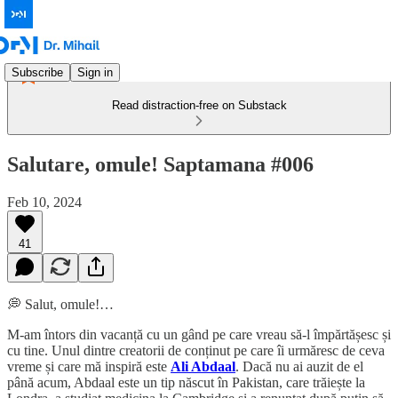
Subscribe
Sign in
Read distraction-free on Substack
Salutare, omule! Saptamana #006
Feb 10, 2024
41
💭 Salut, omule!…
M-am întors din vacanță cu un gând pe care vreau să-l împărtășesc și
cu tine. Unul dintre creatorii de conținut pe care îi urmăresc de ceva
vreme și care mă inspiră este
Ali Abdaal
. Dacă nu ai auzit de el
până acum, Abdaal este un tip născut în Pakistan, care trăiește la