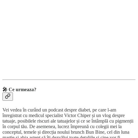
🎤 Ce urmeaza?
Vei vedea în curând un podcast despre diabet, pe care l-am
înregistrat cu medicul specialist Victor Chiper și un vlog despre
tatuaje, posibilele riscuri ale tatuajelor și ce se întâmplă cu pigmenții
în corpul tău. De asemenea, lucrez împreună cu colegii mei la
conceptul, temele și direcția noului brunch Bun Bine, cel din luna
martie și abia aștept să îți dezvălui toate detaliile și cine vor fi