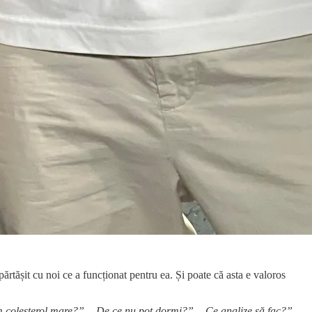
părtășit cu noi ce a funcționat pentru ea. Și poate că asta e valoros
colesterol mare?”, „De ce nu pot dormi?”, „Ce analize să fac?”,