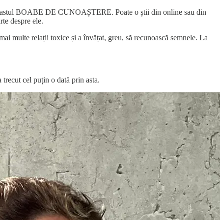
odcastul BOABE DE CUNOAȘTERE. Poate o știi din online sau din
rte despre ele.
mai multe relații toxice și a învățat, greu, să recunoască semnele. La
 trecut cel puțin o dată prin asta.