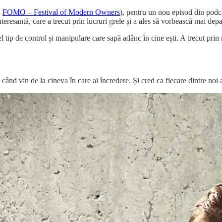
u
FOMO – Festival of Modern Owners
), pentru un nou episod din p
eresantă, care a trecut prin lucruri grele și a ales să vorbească mai depa
 tip de control și manipulare care sapă adânc în cine ești. A trecut prin 
când vin de la cineva în care ai încredere. Și cred ca fiecare dintre noi a