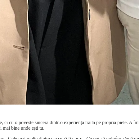
, ci cu o poveste sinceră dintr-o experiență trăită pe propria piele. A îm
i mai bine unde ești tu.
oi. Cele mai multe dintre ele sună fix așa:
„Ce pot să mănânc dacă am 