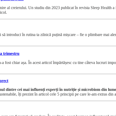
re al creierului. Un studiu din 2023 publicat în revista Sleep Health a in
icol.
 să introduci în rutina ta zilnică puțină mișcare – fie o plimbare mai alertă
ea trimestru
ost chiar așa. În acest articol împărtășesc cu tine câteva lucruri importan
orect
nul dintre cei mai influenți experți în nutriție și microbiom din lum
ustenabile, îți prezint în articol cele 5 principii pe care le-am extras din 