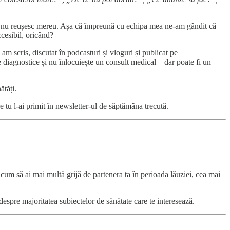
iu că nu reușesc mereu. Așa că împreună cu echipa mea ne-am gândit că
ccesibil, oricând?
am scris, discutat în podcasturi și vloguri și publicat pe
e diagnostice și nu înlocuiește un consult medical – dar poate fi un
ătăți.
re tu l-ai primit în newsletter-ul de săptămâna trecută.
cum să ai mai multă grijă de partenera ta în perioada lăuziei, cea mai
 despre majoritatea subiectelor de sănătate care te interesează.