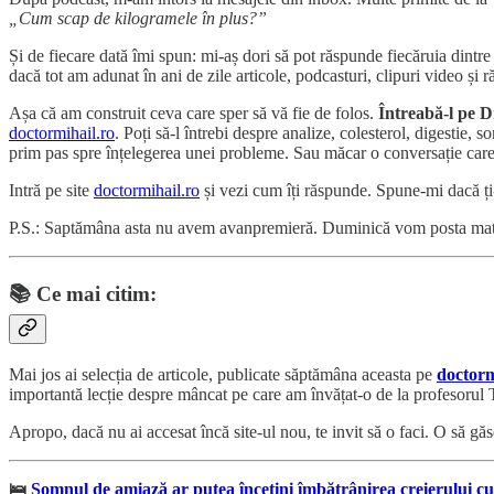
„Cum scap de kilogramele în plus?”
Și de fiecare dată îmi spun: mi-aș dori să pot răspunde fiecăruia dintr
dacă tot am adunat în ani de zile articole, podcasturi, clipuri video și
Așa că am construit ceva care sper să vă fie de folos.
Întreabă-l pe D
doctormihail.ro
. Poți să-l întrebi despre analize, colesterol, digestie
prim pas spre înțelegerea unei probleme. Sau măcar o conversație care
Intră pe site
doctormihail.ro
și vezi cum îți răspunde. Spune-mi dacă ți-
P.S.: Saptămâna asta nu avem avanpremieră. Duminică vom posta mate
📚
Ce mai citim:
Mai jos ai selecția de articole, publicate săptămâna aceasta pe
doctorm
importantă lecție despre mâncat pe care am învățat-o de la profesorul T
Apropo, dacă nu ai accesat încă site-ul nou, te invit să o faci. O să găs
🛌
Somnul de amiază ar putea încetini îmbătrânirea creierului cu