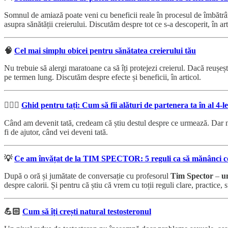
Somnul de amiază poate veni cu beneficii reale în procesul de îmbătrâni
asupra sănătății creierului. Discutăm despre tot ce s-a descoperit, în art
🧠
Cel mai simplu obicei pentru sănătatea creierului tău
Nu trebuie să alergi maratoane ca să îți protejezi creierul. Dacă reușești
pe termen lung. Discutăm despre efecte și beneficii, în articol.
👨🏼‍⚕️
Ghid pentru tați: Cum să fii alături de partenera ta în al 4-l
Când am devenit tată, credeam că știu destul despre ce urmează. Dar n-a f
fi de ajutor, când vei deveni tată.
💡
Ce am învățat de la TIM SPECTOR: 5 reguli ca să mănânci c
După o oră și jumătate de conversație cu profesorul
Tim Spector
–
u
despre calorii. Și pentru că știu că vrem cu toții reguli clare, practice, s
💪🏻
Cum să îți crești natural testosteronul