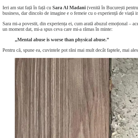
Ieri am stat față în față cu
Sara Al Madani
(venită în București pentr
business, dar dincolo de imagine e o femeie cu o experiență de viață int
Sara mi-a povestit, din experiența ei, cum arată abuzul emoțional – acel
un moment dat, mi-a spus ceva care mi-a rămas în minte:
„Mental abuse is worse than physical abuse.”
Pentru că, spune ea, cuvintele pot răni mai mult decât faptele, mai ales 