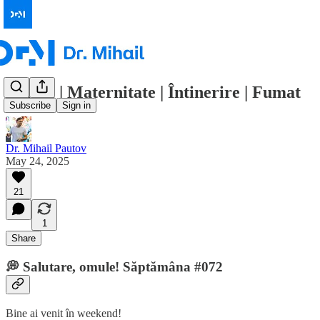
Relații | Maternitate | Întinerire | Fumat
Subscribe
Sign in
Dr. Mihail Pautov
May 24, 2025
21
1
Share
💭 Salutare, omule! Săptămâna #072
Bine ai venit în weekend!