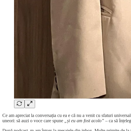
Ce am apreciat la conversația cu ea e că nu a venit cu sfaturi universale
uneori: să auzi o voce care spune
„și eu am fost acolo”
– ca să înțeleg
După podcast, m-am întors la mesajele din inbox. Multe primite de la v