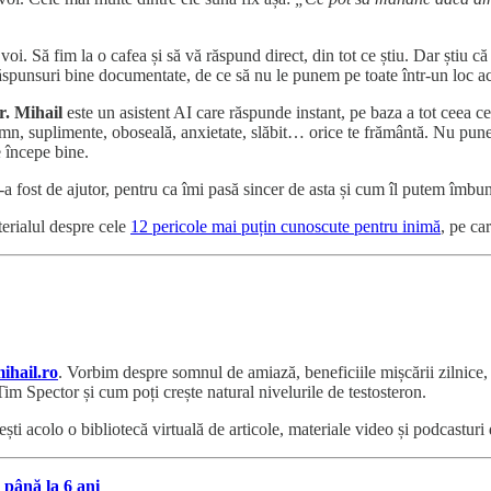
e voi. Să fim la o cafea și să vă răspund direct, din tot ce știu. Dar șt
 răspunsuri bine documentate, de ce să nu le punem pe toate într-un loc a
r. Mihail
este un asistent AI care răspunde instant, pe baza a tot ceea ce 
, somn, suplimente, oboseală, anxietate, slăbit… orice te frământă. Nu pun
 începe bine.
a fost de ajutor, pentru ca îmi pasă sincer de asta și cum îl putem îmbun
rialul despre cele
12 pericole mai puțin cunoscute pentru inimă
, pe ca
ihail.ro
. Vorbim despre somnul de amiază, beneficiile mișcării zilnice, 
im Spector și cum poți crește natural nivelurile de testosteron.
ești acolo o bibliotecă virtuală de articole, materiale video și podcasturi
 până la 6 ani