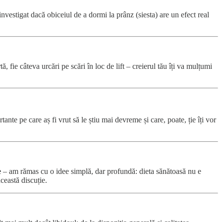
vestigat dacă obiceiul de a dormi la prânz (siesta) are un efect real
, fie câteva urcări pe scări în loc de lift – creierul tău îți va mulțumi
te pe care aș fi vrut să le știu mai devreme și care, poate, ție îți vor
e
– am rămas cu o idee simplă, dar profundă: dieta sănătoasă nu e
această discuție.