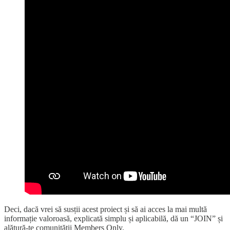
Deci, dacă vrei să susții acest proiect și să ai acces la mai multă
informație valoroasă, explicată simplu și aplicabilă, dă un “JOIN” și
alătură-te comunității Members Only.