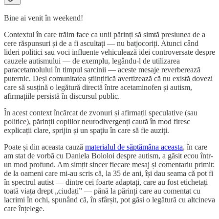
Bine ai venit în weekend!
Contextul în care trăim face ca unii părinți să simtă presiunea de a
cere răspunsuri și de a fi ascultați — nu batjocoriți. Atunci când
lideri politici sau voci influente vehiculează idei controversate despre
cauzele autismului — de exemplu, legându-l de utilizarea
paracetamolului în timpul sarcinii — aceste mesaje reverberează
puternic. Deși comunitatea științifică avertizează că nu există dovezi
care să susțină o legătură directă între acetaminofen și autism,
afirmațiile persistă în discursul public.
În acest context încărcat de zvonuri și afirmații speculative (sau
politice), părinții copiilor neurodivergenți caută în mod firesc
explicații clare, sprijin și un spațiu în care să fie auziți.
Poate și din aceasta cauză
materialul de săptămâna aceasta
, în care
am stat de vorbă cu Daniela Bololoi despre autism, a găsit ecou într-
un mod profund. Am simțit sincer fiecare mesaj și comentariu primit:
de la oameni care mi-au scris că, la 35 de ani, își dau seama că pot fi
în spectrul autist — dintre cei foarte adaptați, care au fost etichetați
toată viața drept „ciudați” — până la părinți care au comentat cu
lacrimi în ochi, spunând că, în sfârșit, pot găsi o legătură cu altcineva
care înțelege.