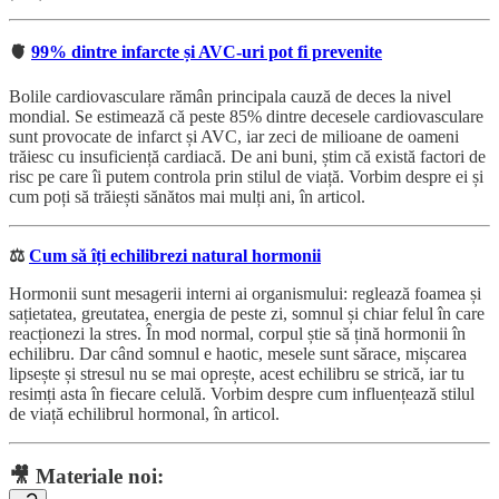
🫀
99% dintre infarcte și AVC-uri pot fi prevenite
Bolile cardiovasculare rămân principala cauză de deces la nivel
mondial. Se estimează că peste 85% dintre decesele cardiovasculare
sunt provocate de infarct și AVC, iar zeci de milioane de oameni
trăiesc cu insuficiență cardiacă. De ani buni, știm că există factori de
risc pe care îi putem controla prin stilul de viață. Vorbim despre ei și
cum poți să trăiești sănătos mai mulți ani, în articol.
⚖️
Cum să îți echilibrezi natural hormonii
Hormonii sunt mesagerii interni ai organismului: reglează foamea și
sațietatea, greutatea, energia de peste zi, somnul și chiar felul în care
reacționezi la stres. În mod normal, corpul știe să țină hormonii în
echilibru. Dar când somnul e haotic, mesele sunt sărace, mișcarea
lipsește și stresul nu se mai oprește, acest echilibru se strică, iar tu
resimți asta în fiecare celulă. Vorbim despre cum influențează stilul
de viață echilibrul hormonal, în articol.
🎥
Materiale noi: