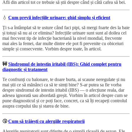
Afli din articol tot ce trebuie să știi despre când și câtă cafea să bei.
💧
Cum previi infecțiile urinare: ghid simplu și eficient
Ți s-a întâmplat să te usture când faci pipi, să mergi foarte des la baie
și totuși să nu ai ce elimina? Infecțiile urinare sunt sunt al doilea cel
mai frecvent tip de infecție bacteriană la nivel mondial, frecvente
mai ales la femei, dar multe dintre ele pot fi prevenite cu obiceiuri
simple și consecvente. Vorbim despre toate, în articol.
🚧
Sindromul de intestin iritabil (IBS): Ghid complet pentru
diagnostic și tratament
Te confrunți cu balonare, te doare burta, ai scaune neregulate și nu
mai știi ce să mănânci ca să te simți bine? S-ar putea sa fie vorba
despre sindromul de intestin iritabil (IBS) — o afecțiune reala, dar
adesea ignorată sau abordată greșit. Vorbim în articol despre cum se
pune diagnosticul și ce poți face, concret, ca să îți recapeți controlul
asupra corpului tău și starea de bine.
🤧
Cum să trăiești cu alergiile respiratorii
Alergiile respiratorii sunt diferite de o simplă răceală de sezon. Ele