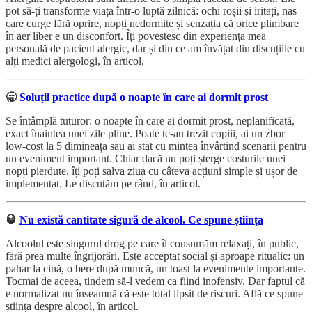
pot să-ți transforme viața într-o luptă zilnică: ochi roșii și iritați, nas
care curge fără oprire, nopți nedormite și senzația că orice plimbare
în aer liber e un disconfort. Îți povestesc din experiența mea
personală de pacient alergic, dar și din ce am învățat din discuțiile cu
alți medici alergologi, în articol.
🥱
Soluții practice după o noapte în care ai dormit prost
Se întâmplă tuturor: o noapte în care ai dormit prost, neplanificată,
exact înaintea unei zile pline. Poate te-au trezit copiii, ai un zbor
low-cost la 5 dimineața sau ai stat cu mintea învârtind scenarii pentru
un eveniment important. Chiar dacă nu poți șterge costurile unei
nopți pierdute, îți poți salva ziua cu câteva acțiuni simple și ușor de
implementat. Le discutăm pe rând, în articol.
🥃
Nu există cantitate sigură de alcool. Ce spune știința
Alcoolul este singurul drog pe care îl consumăm relaxați, în public,
fără prea multe îngrijorări. Este acceptat social și aproape ritualic: un
pahar la cină, o bere după muncă, un toast la evenimente importante.
Tocmai de aceea, tindem să-l vedem ca fiind inofensiv. Dar faptul că
e normalizat nu înseamnă că este total lipsit de riscuri. Află ce spune
știința despre alcool, în articol.