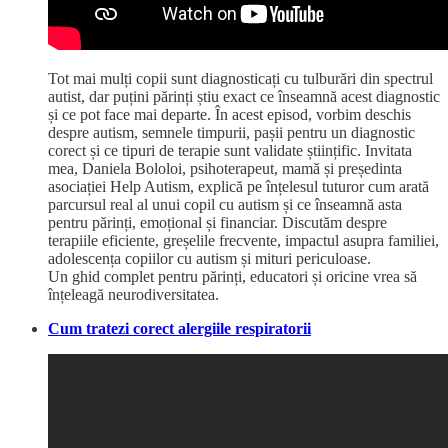
Tot mai mulți copii sunt diagnosticați cu tulburări din spectrul
autist, dar puțini părinți știu exact ce înseamnă acest diagnostic
și ce pot face mai departe. În acest episod, vorbim deschis
despre autism, semnele timpurii, pașii pentru un diagnostic
corect și ce tipuri de terapie sunt validate științific. Invitata
mea, Daniela Bololoi, psihoterapeut, mamă și președinta
asociației Help Autism, explică pe înțelesul tuturor cum arată
parcursul real al unui copil cu autism și ce înseamnă asta
pentru părinți, emoțional și financiar. Discutăm despre
terapiile eficiente, greșelile frecvente, impactul asupra familiei,
adolescența copiilor cu autism și mituri periculoase.
Un ghid complet pentru părinți, educatori și oricine vrea să
înțeleagă neurodiversitatea.
Cum tratezi corect alergiile respiratorii