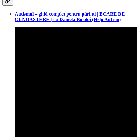
Autismul – ghid complet pentru părinți | BOABE DE
CUNOAȘTERE | cu Daniela Bololoi (Help Autism)