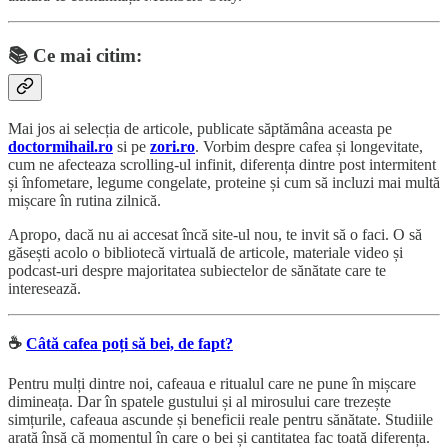
📚
Ce mai citim:
Mai jos ai selecția de articole, publicate săptămâna aceasta pe
doctormihail.ro
si pe
zori.ro
. Vorbim despre cafea și longevitate,
cum ne afecteaza scrolling-ul infinit, diferența dintre post intermitent
și înfometare, legume congelate, proteine și cum să incluzi mai multă
mișcare în rutina zilnică.
Apropo, dacă nu ai accesat încă site-ul nou, te invit să o faci. O să
găsești acolo o bibliotecă virtuală de articole, materiale video și
podcast-uri despre majoritatea subiectelor de sănătate care te
interesează.
☕️
Câtă cafea poți să bei, de fapt?
Pentru mulți dintre noi, cafeaua e ritualul care ne pune în mișcare
dimineața. Dar în spatele gustului și al mirosului care trezește
simțurile, cafeaua ascunde și beneficii reale pentru sănătate. Studiile
arată însă că momentul în care o bei și cantitatea fac toată diferența.