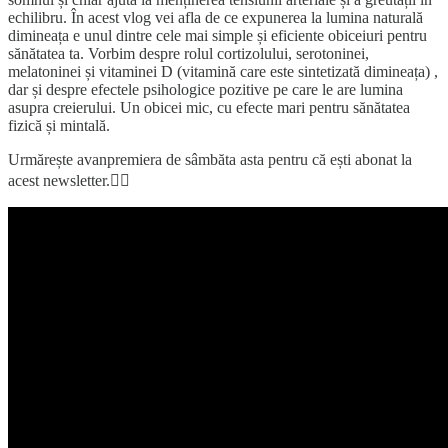
echilibru. În acest vlog vei afla de ce expunerea la lumina naturală
dimineața e unul dintre cele mai simple și eficiente obiceiuri pentru
sănătatea ta. Vorbim despre rolul cortizolului, serotoninei,
melatoninei și vitaminei D (vitamină care este sintetizată dimineața) ,
dar și despre efectele psihologice pozitive pe care le are lumina
asupra creierului. Un obicei mic, cu efecte mari pentru sănătatea
fizică și mintală.
Urmărește avanpremiera de sâmbăta asta pentru că ești abonat la
acest newsletter.👇🏼