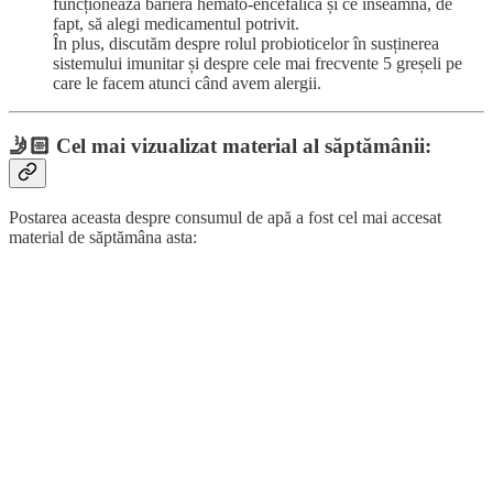
funcționează bariera hemato-encefalică și ce înseamnă, de
fapt, să alegi medicamentul potrivit.
În plus, discutăm despre rolul probioticelor în susținerea
sistemului imunitar și despre cele mai frecvente 5 greșeli pe
care le facem atunci când avem alergii.
🤳🏻
Cel mai vizualizat material al săptămânii:
Postarea aceasta despre consumul de apă a fost cel mai accesat
material de săptămâna asta: