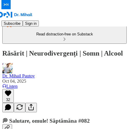
Subscribe
Sign in
Read distraction-free on Substack
Răsărit | Neurodivergenți | Somn | Alcool
Dr. Mihail Pautov
Oct 04, 2025
Listen
32
💭 Salutare, omule! Săptămâna #082