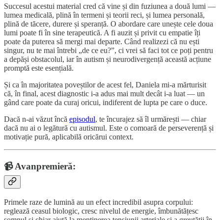
Succesul acestui material cred că vine și din fuziunea a două lumi —
lumea medicală, plină în termeni și teorii reci, și lumea personală,
plină de tăcere, durere și speranță. O abordare care unește cele doua
lumi poate fi în sine terapeutică. A fi auzit și privit cu empatie îți
poate da puterea să mergi mai departe. Când realizezi că nu ești
singur, nu te mai întrebi „de ce eu?”, ci vrei să faci tot ce poți pentru
a depăși obstacolul, iar în autism și neurodivergență această acțiune
promptă este esențială.
Și ca în majoritatea poveștilor de acest fel, Daniela mi-a mărturisit
că, în final, acest diagnostic i-a adus mai mult decât i-a luat — un
gând care poate da curaj oricui, indiferent de lupta pe care o duce.
Dacă n-ai văzut încă
episodul
, te încurajez să îl urmărești — chiar
dacă nu ai o legătură cu autismul. Este o comoară de perseverență și
motivație pură, aplicabilă oricărui context.
📹 Avanpremieră:
Primele raze de lumină au un efect incredibil asupra corpului:
reglează ceasul biologic, cresc nivelul de energie, îmbunătățesc
somnul și chiar ajută la menținerea tensiunii arteriale și a greutății în