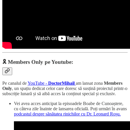
🎗️ Members Only pe Youtube:
Pe canalul de
YouTube -
DoctorMihail
am lansat zona
Members
Only
, un spațiu dedicat celor care doresc să susțină proiectul printr-o
subscriție lunară și să aibă acces la conținut special și exclusiv.
Vei avea acces anticipat la episoadele Boabe de Cunoaștere,
cu câteva zile înainte de lansarea oficială. Poți urmări în avans
podcastul despre sănătatea rinichilor cu Dr. Leonard Roșu.