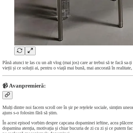
Până atunci te las cu un alt vlog (mai jos) care ar trebui să te facă sa-ț
vieții și ce soluții ai, pentru o viață mai bună, mai ancorată în realitat
📹 Avanpremieră:
Mulți dintre noi facem scroll ore în șir pe rețelele sociale, simțim u
ajuns s-o folosim fără să știm.
În acest episod vorbim despre capcana dopaminei ieftine, acea plăcerea
dopamina atenția, motivația și chiar bucuria de zi cu zi și ce putem face,