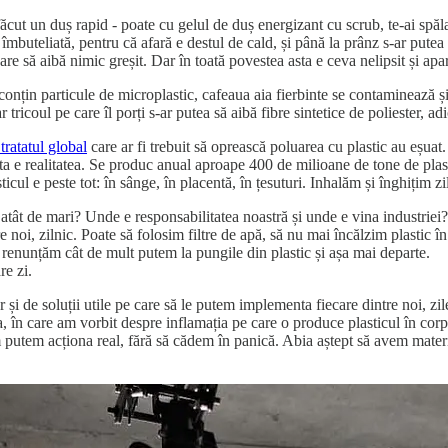
ăcut un duș rapid - poate cu gelul de duș energizant cu scrub, te-ai spălat 
apă îmbuteliată, pentru că afară e destul de cald, și până la prânz s-ar pu
are să aibă nimic greșit. Dar în toată povestea asta e ceva nelipsit și apar
onțin particule de microplastic, cafeaua aia fierbinte se contaminează și e
 tricoul pe care îl porți s-ar putea să aibă fibre sintetice de poliester, adi
tratatul global
care ar fi trebuit să oprească poluarea cu plastic au eșuat.
sta e realitatea. Se produc anual aproape 400 de milioane de tone de plas
ticul e peste tot: în sânge, în placentă, în țesuturi. Inhalăm și înghițim zi
 atât de mari? Unde e responsabilitatea noastră și unde e vina industriei
tre noi, zilnic. Poate să folosim filtre de apă, să nu mai încălzim plastic
 renunțăm cât de mult putem la pungile din plastic și așa mai departe.
re zi.
dar și de soluții utile pe care să le putem implementa fiecare dintre noi, 
, în care am vorbit despre inflamația pe care o produce plasticul în corp
m putem acționa real, fără să cădem în panică. Abia aștept să avem material