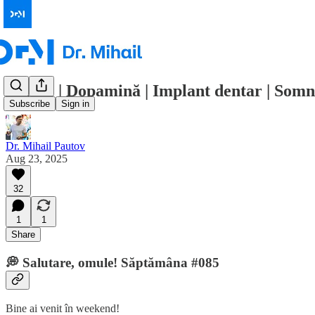
Plastic | Dopamină | Implant dentar | Somn
Subscribe
Sign in
Dr. Mihail Pautov
Aug 23, 2025
32
1
1
Share
💭 Salutare, omule! Săptămâna #085
Bine ai venit în weekend!