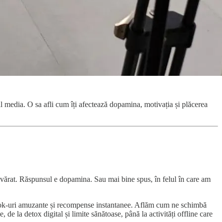
cial media. O sa afli cum îți afectează dopamina, motivația și plăcerea
devărat. Răspunsul e dopamina. Sau mai bine spus, în felul în care am
TikTok-uri amuzante și recompense instantanee. Aflăm cum ne schimbă
 de la detox digital și limite sănătoase, până la activități offline care