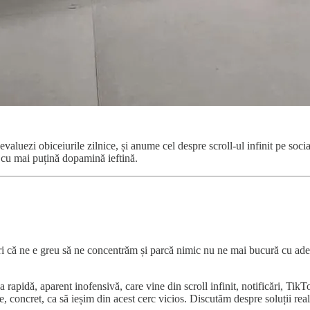
i evaluezi obiceiurile zilnice, și anume cel despre scroll-ul infinit pe so
e, cu mai puțină dopamină ieftină.
neori că ne e greu să ne concentrăm și parcă nimic nu ne mai bucură cu a
 rapidă, aparent inofensivă, care vine din scroll infinit, notificări, 
 concret, ca să ieșim din acest cerc vicios. Discutăm despre soluții reale,