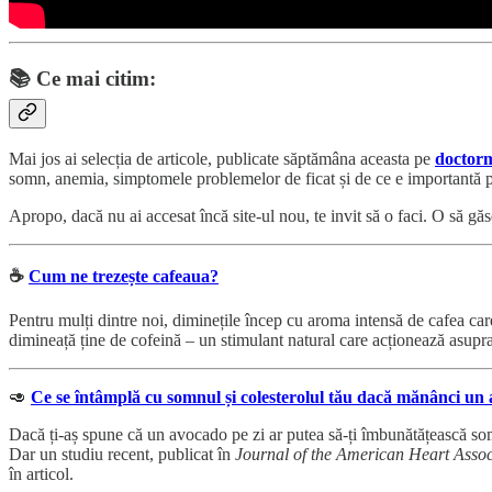
📚
Ce mai citim:
Mai jos ai selecția de articole, publicate săptămâna aceasta pe
doctorm
somn, anemia, simptomele problemelor de ficat și de ce e importantă
Apropo, dacă nu ai accesat încă site-ul nou, te invit să o faci. O să găs
☕️
Cum ne trezește cafeaua?
Pentru mulți dintre noi, diminețile încep cu aroma intensă de cafea care
dimineață ține de cofeină – un stimulant natural care acționează asupr
🥑
Ce se întâmplă cu somnul și colesterolul tău dacă mănânci un 
Dacă ți-aș spune că un avocado pe zi ar putea să-ți îmbunătățească somnul
Dar un studiu recent, publicat în
Journal of the American Heart Assoc
în articol.