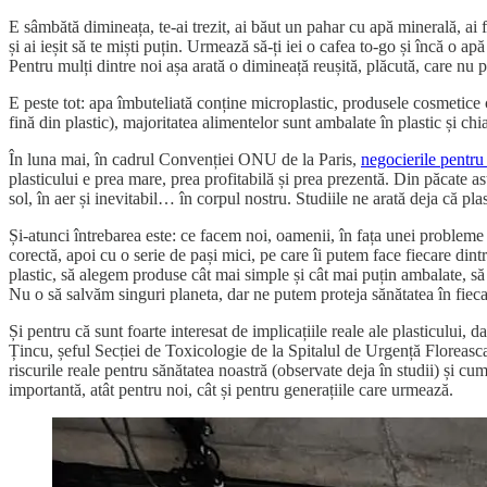
E sâmbătă dimineața, te-ai trezit, ai băut un pahar cu apă minerală, ai f
și ai ieșit să te miști puțin. Urmează să-ți iei o cafea to-go și încă o 
Pentru mulți dintre noi așa arată o dimineață reușită, plăcută, care nu p
E peste tot: apa îmbuteliată conține microplastic, produsele cosmetice c
fină din plastic), majoritatea alimentelor sunt ambalate în plastic și chiar
În luna mai, în cadrul Convenției ONU de la Paris,
negocierile pentru 
plasticului e prea mare, prea profitabilă și prea prezentă. Din păcate a
sol, în aer și inevitabil… în corpul nostru. Studiile ne arată deja că plas
Și-atunci întrebarea este: ce facem noi, oamenii, în fața unei probleme
corectă, apoi cu o serie de pași mici, pe care îi putem face fiecare din
plastic, să alegem produse cât mai simple și cât mai puțin ambalate, să
Nu o să salvăm singuri planeta, dar ne putem proteja sănătatea în fieca
Și pentru că sunt foarte interesat de implicațiile reale ale plasticului, 
Țincu, șeful Secției de Toxicologie de la Spitalul de Urgență Floreasca
riscurile reale pentru sănătatea noastră (observate deja în studii) și cu
importantă, atât pentru noi, cât și pentru generațiile care urmează.