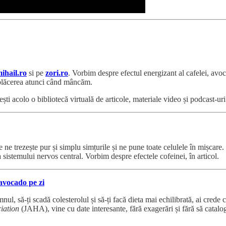
ihail.ro
si pe
zori.ro
. Vorbim despre efectul energizant al cafelei, avo
 plăcerea atunci când mâncăm.
ești acolo o bibliotecă virtuală de articole, materiale video și podcast-ur
 ne trezește pur și simplu simțurile și ne pune toate celulele în mișcar
a sistemului nervos central. Vorbim despre efectele cofeinei, în articol.
avocado pe zi
, să-ți scadă colesterolul și să-ți facă dieta mai echilibrată, ai crede c
iation
(JAHA), vine cu date interesante, fără exagerări și fără să cata