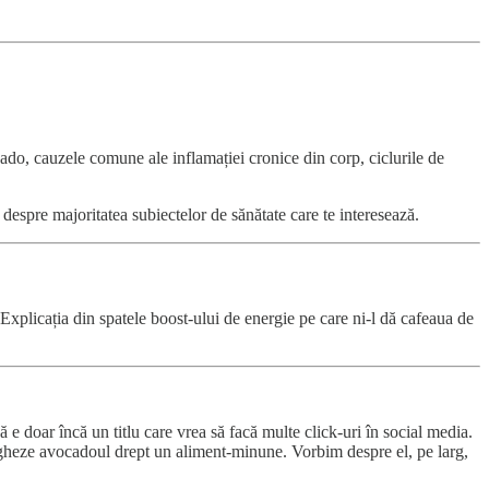
cado, cauzele comune ale inflamației cronice din corp, ciclurile de
i despre majoritatea subiectelor de sănătate care te interesează.
e. Explicația din spatele boost-ului de energie pe care ni-l dă cafeaua de
ă e doar încă un titlu care vrea să facă multe click-uri în social media.
logheze avocadoul drept un aliment-minune. Vorbim despre el, pe larg,