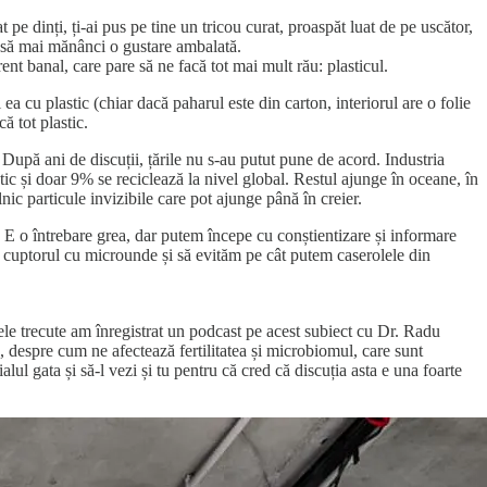
pe dinți, ți-ai pus pe tine un tricou curat, proaspăt luat de pe uscător,
tea să mai mănânci o gustare ambalată.
ent banal, care pare să ne facă tot mai mult rău: plasticul.
a cu plastic (chiar dacă paharul este din carton, interiorul are o folie
că tot plastic.
 După ani de discuții, țările nu s-au putut pune de acord. Industria
tic și doar 9% se reciclează la nivel global. Restul ajunge în oceane, în
lnic particule invizibile care pot ajunge până în creier.
? E o întrebare grea, dar putem începe cu conștientizare și informare
 în cuptorul cu microunde și să evităm pe cât putem caserolele din
zilele trecute am înregistrat un podcast pe acest subiect cu Dr. Radu
, despre cum ne afectează fertilitatea și microbiomul, care sunt
ul gata și să-l vezi și tu pentru că cred că discuția asta e una foarte