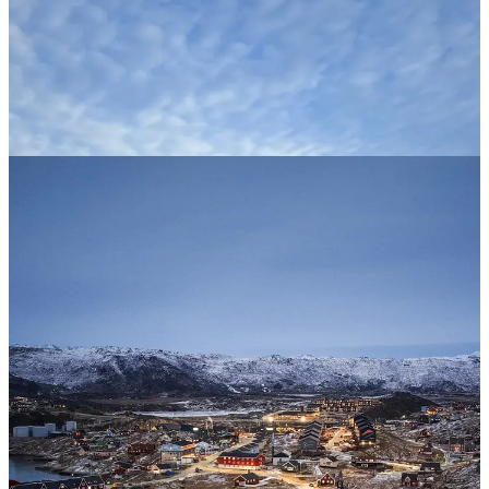
📹 Avanpremieră:
Fibromialgia este o afecțiune reală, complexă și adesea neînțeleasă,