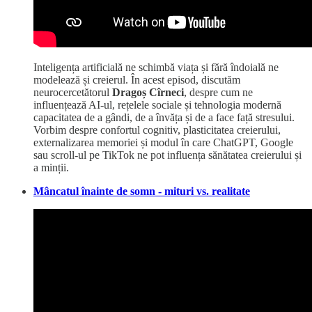
Inteligența artificială ne schimbă viața și fără îndoială ne
modelează și creierul. În acest episod, discutăm
neurocercetătorul
Dragoș Cîrneci
, despre cum ne
influențează AI-ul, rețelele sociale și tehnologia modernă
capacitatea de a gândi, de a învăța și de a face față stresului.
Vorbim despre confortul cognitiv, plasticitatea creierului,
externalizarea memoriei și modul în care ChatGPT, Google
sau scroll-ul pe TikTok ne pot influența sănătatea creierului și
a minții.
Mâncatul înainte de somn - mituri vs. realitate