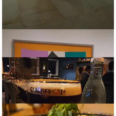
glumesc 🙂, las poza mai jos; btw – carnea de balenă este efectiv ca
de vită: super gustoasă, fragedă, suculentă, dar nu are nicio legătură
cu peştele; la fel cum şi balena, de altfel, chiar dacă pare un peşte, nu
este, e de fapt un mamifer, la fel ca şi vita şi berbecul, dar până nu o
guşti, nu-ţi dai seama!) Aşa cum mi-a povestit Peter ieri, locul s-a
schimbat foarte mult faţă de ultima dată când a mai fost el aici „în
1975” (spune el); wooow … efectiv, în 1975, când eu mai aveam 12
ani până să mă nasc, Peter se plimba prin Nuuk; pe atunci Nuuk
avea doar 3-4.000 de locuitori, nu 20.000 ca acum; btw, Peter a
venit din Copenhaga cu acelaşi zbor cu mine, fiind implicat în nişte
proiecte europene de educaţie.