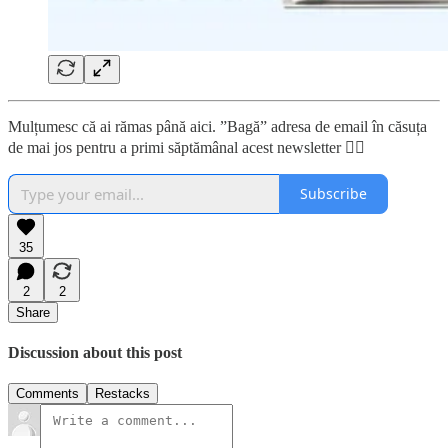
Mulțumesc că ai rămas până aici. ”Bagă” adresa de email în căsuța
de mai jos pentru a primi săptămânal acest newsletter 👇🏼
Subscribe
35
2
2
Share
Discussion about this post
Comments
Restacks