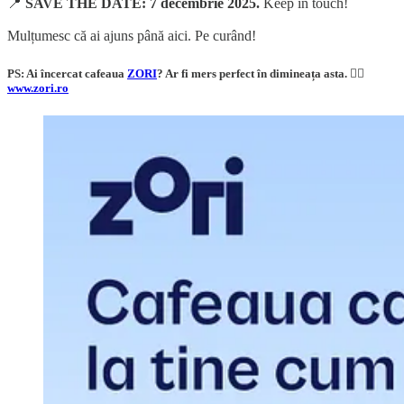
📍
SAVE THE DATE: 7 decembrie 2025.
Keep in touch!
Mulțumesc că ai ajuns până aici. Pe curând!
PS: Ai încercat cafeaua
ZORI
? Ar fi mers perfect în dimineața asta. 👇🏼
www.zori.ro