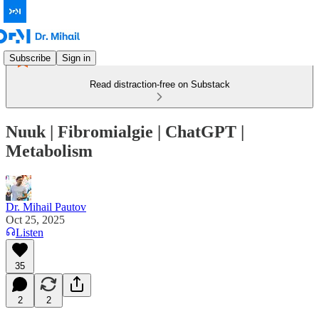
Subscribe
Sign in
Read distraction-free on Substack
Nuuk | Fibromialgie | ChatGPT |
Metabolism
Dr. Mihail Pautov
Oct 25, 2025
Listen
35
2
2