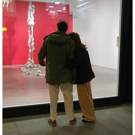
prin Londra
Acum despre Groenlanda: locul acesta are ceva magic şi misterios în
el; cea mai mare insulă din lume, acoperită aprox 80 % de gheaţă şi
zăpadă şi cu cea mai mică densitate de oameni: aproximativ 0,14
persoane /km²; adică, dacă împarți suprafața Groenlandei la numărul
de locuitori, vei avea aprox 1 locuitor la fiecare 6.5km ². În România
avem 82 de locuitori le fiecare 1km².
Nuuk, capitala, are doar 20.000 de locuitori ( din totalul de 56.500
locuitori ai Groenlandei) şi aproximativ 10 hoteluri din care să-ţi
alegi, decente doar 2.
Şi de când aterizezi, până ajungi la hotel în capătul celălalt al
oraşului (7 minute cu maşina) vezi doar roci, roci şi numai roci:
stânci, ploaie, drumuri cu nisip scurs de pe dealuri pietroase, porturi
industriale cu ghețari plutind random in port; şi nici urmă de copaci;
în Groenlanda, probabil, nu creşte niciun copac, zero; şi când văd
asta, mă tot întreb: ce i-a mânat pe oameni să ajungă şi să se
stabilească aici; şi să reziste şi să construiască o comunitate?
Aşa cum mi-a povestit şi Peter, un danez de 75 de ani cu care m-am
conversat ieri la cină. (unde am mâncat o friptură de balenă – nu