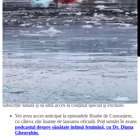
🎗️ Members Only pe Youtube:
Pe canalul de
YouTube -
DoctorMihail
am lansat zona
Members
Only
, un spațiu dedicat celor care doresc să susțină proiectul printr-o
subscriție lunară și să aibă acces la conținut special și exclusiv.
Vei avea acces anticipat la episoadele Boabe de Cunoaștere,
cu câteva zile înainte de lansarea oficială. Poți urmări în avans
podcastul despre sănătate intimă feminină, cu Dr. Diana
Gheorghiu
.