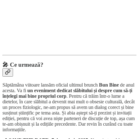
🎤
Ce urmează?
Săptămâna viitoare lansăm oficial ultimul brunch
Bun Bine
de anul
acesta. Va fi
un eveniment dedicat slăbitului și despre cum să-ți
înțelegi mai bine propriul corp
. Pentru că trăim într-o lume a
dietelor, în care slăbitul a devenit mai mult o obsesie culturală, decât
un proces fiziologic, ne-am propus să avem un dialog corect și bine
susținut științific pe tema asta. Și abia aștept să-ți prezint și invitații
ediției, pentru că voi avea niște parteneri de discuție de top, așa cum
te-am obișnuit și la edițiile precedente. Dar revin în curând cu toate
informațiile.