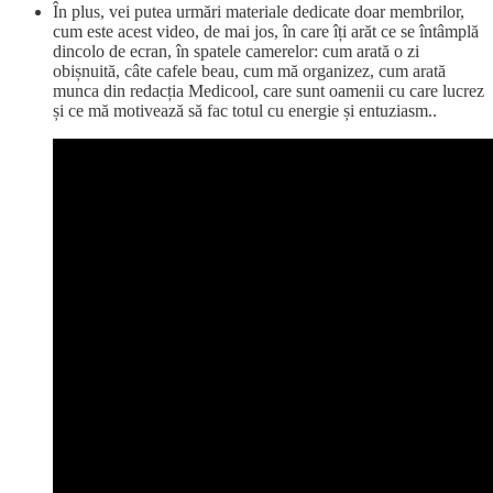
În plus, vei putea urmări materiale dedicate doar membrilor,
cum este acest video, de mai jos, în care îți arăt ce se întâmplă
dincolo de ecran, în spatele camerelor: cum arată o zi
obișnuită, câte cafele beau, cum mă organizez, cum arată
munca din redacția Medicool, care sunt oamenii cu care lucrez
și ce mă motivează să fac totul cu energie și entuziasm..