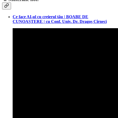
Ce face AI-ul cu creierul tău | BOABE DE
CUNOAȘTERE | cu Conf. Univ. Dr. Dragoș Cîrneci