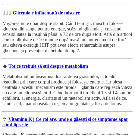
🚴🏻‍♂️
Glicemia e influențată de mișcare
Mișcarea nu e doar despre slăbit. Când te miști, mușchii folosesc
glucoza din sânge pentru energie, scăzând glicemia și crescând
sensibilitatea la insulină până la 72 de ore după efort. Află din articol
cum o plimbare de 10 minute după masă, un antrenament de forță
sau câteva exerciții HIIT pot avea efecte remarcabile asupra
glicemiei și prevenției diabetului de tip 2.
🔥
Tot ce trebuie să știi despre metabolism
Metabolismul nu înseamnă doar arderea grăsimilor, ci totalul
reacțiilor prin care corpul produce și folosește energie. Iar piesa
centrală a acestui mecanism este tiroida – glanda care reglează viteza
cu care funcționează totul. Când hormonii tiroidieni T3 și T4 sunt în
echilibru, ai energie, claritate și un metabolism activ. Află și de ce,
când scad, apar oboseala, creșterea în greutate și lipsa de tonus.
🥦
Vitamina K | Ce rol are, unde o găsești și ce simptome apar
când lipsește
Vitamina K e esențială pentru oprirea sângerărilor și pentru fixarea