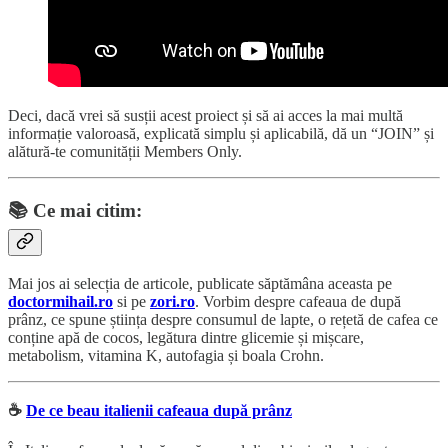
Deci, dacă vrei să susții acest proiect și să ai acces la mai multă
informație valoroasă, explicată simplu și aplicabilă, dă un “JOIN” și
alătură-te comunității Members Only.
📚
Ce mai citim:
Mai jos ai selecția de articole, publicate săptămâna aceasta pe
doctormihail.ro
si pe
zori.ro
. Vorbim despre cafeaua de după
prânz, ce spune știința despre consumul de lapte, o rețetă de cafea ce
conține apă de cocos, legătura dintre glicemie și mișcare,
metabolism, vitamina K, autofagia și boala Crohn.
☕️
De ce beau italienii cafeaua după prânz