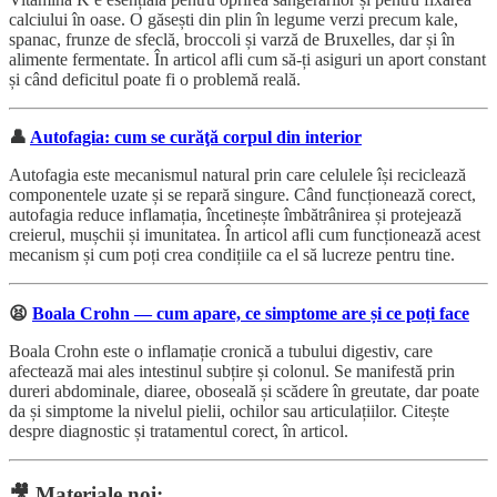
calciului în oase. O găsești din plin în legume verzi precum kale,
spanac, frunze de sfeclă, broccoli și varză de Bruxelles, dar și în
alimente fermentate. În articol afli cum să-ți asiguri un aport constant
și când deficitul poate fi o problemă reală.
👤
Autofagia: cum se curăţă corpul din interior
Autofagia este mecanismul natural prin care celulele își reciclează
componentele uzate și se repară singure. Când funcționează corect,
autofagia reduce inflamația, încetinește îmbătrânirea și protejează
creierul, mușchii și imunitatea. În articol afli cum funcționează acest
mecanism și cum poți crea condițiile ca el să lucreze pentru tine.
😫
Boala Crohn — cum apare, ce simptome are și ce poți face
Boala Crohn este o inflamație cronică a tubului digestiv, care
afectează mai ales intestinul subțire și colonul. Se manifestă prin
dureri abdominale, diaree, oboseală și scădere în greutate, dar poate
da și simptome la nivelul pielii, ochilor sau articulațiilor. Citește
despre diagnostic și tratamentul corect, în articol.
🎥
Materiale noi: