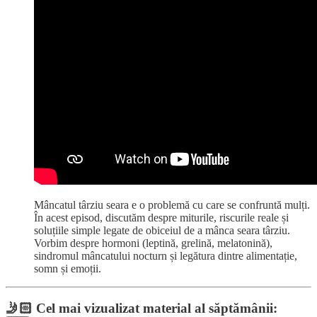
Mâncatul târziu seara e o problemă cu care se confruntă mulți.
În acest episod, discutăm despre miturile, riscurile reale și
soluțiile simple legate de obiceiul de a mânca seara târziu.
Vorbim despre hormoni (leptină, grelină, melatonină),
sindromul mâncatului nocturn și legătura dintre alimentație,
somn și emoții.
🤳🏻
Cel mai vizualizat material al săptămânii: