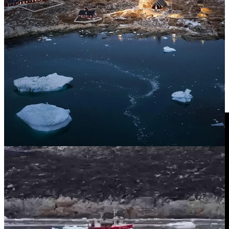
care afectează în special femeile.
În acest episod explic clar ce este fibromialgia, cum se manifestă și
ce soluții există. Discutăm despre triada specifică acestei afecțiuni
(durere cronică, oboseală, tulburări de somn), cauzele multifactoriale
și strategiile eficiente de tratament. Vei înțelege cum se pune
diagnosticul și ce poți face concret pentru a-ți recăpăta controlul
asupra propriei vieți.
Urmărește avanpremiera de sâmbăta asta pentru că ești abonat la
acest newsletter.👇🏼