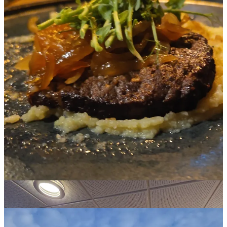
Ce m-a surprins din nou este că majoritar este din inuiti : ~89 % din
populaţia Groenlandei sunt inuiti şi istoria lor e interesantă: au venit
din Canada cu mii de ani în urmă (4.000-5.000 ani) să se stabilească
aici pentru că găseau multe resurse de hrană: peşte, balene, foci şi
surse de grăsimi .
În esenţă, e incredibil cum oamenii se stabilesc în cele mai
neprielnice locuri şi îşi fac aici o casă.
Eu iau zborul spre destinaţia finală ,Ilulissat (cu avionul de mai jos);
unde e foarte frumos. Las mai jos câteva poze făcute de Lucian şi
Călin care au ajuns ieri. De aici o să plecăm în tot felul de excursii:
sanie trasă de câini (mijloc tradiţional de transport al inuitilor), cu
elicopterul pe gheţari…