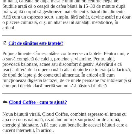
În Italia, cafeaua de după masă e unul din obiceiurile elegante.
Studiile arată că o ceașcă de cafea băută la 15–30 de minute după
prânz ajută corpul să gestioneze mai eficient zahărul din alimente.
Află cum un espresso scurt, simplu, fără zahăr, devine astfel nu doar
o plăcere culturală, ci și un aliat real al sănătății metabolice, în
articol.
🥛
Cât de sănătos este laptele?
Puține alimente stârnesc atâtea controverse ca laptele. Pentru unii, e
o sursă completă de calciu, proteine și vitamine. Pentru alții,
provoacă balonare, acnee sau disconfort digestiv. Adevărul e că
reacția diferă de la o persoană la alta: depinde de toleranța la lactoză,
de tipul de lapte și de contextul alimentar. În articol afli cum
funcționează digestia lactozei, de ce unele persoane fac intoleranță și
cum poți decide dacă merită sau nu să-l păstrezi în dietă.
☁️
Cloud Coffee - cum te ajută?
Noua băutură virală, Cloud Coffee, combină espresso-ul intens cu
apa de cocos naturală, rezultând un mix surprinzător de aromă,
energie și hidratare. Află care sunt beneficiile acestei băuturi care a
cucerit internetul, în articol.