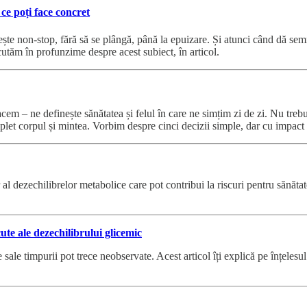
e poți face concret
ncește non-stop, fără să se plângă, până la epuizare. Și atunci când dă se
utăm în profunzime despre acest subiect, în articol.
em – ne definește sănătatea și felul în care ne simțim zi de zi. Nu trebui
complet corpul și mintea. Vorbim despre cinci decizii simple, dar cu impact 
l dezechilibrelor metabolice care pot contribui la riscuri pentru sănătat
e ale dezechilibrului glicemic
sale timpurii pot trece neobservate. Acest articol îți explică pe înțeles