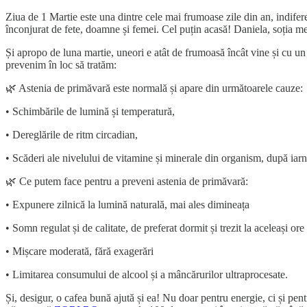
Ziua de 1 Martie este una dintre cele mai frumoase zile din an, indifer
înconjurat de fete, doamne și femei. Cel puțin acasă! Daniela, soția 
Și apropo de luna martie, uneori e atât de frumoasă încât vine și cu u
prevenim în loc să tratăm:
🌿 Astenia de primăvară este normală și apare din următoarele cauze:
• Schimbările de lumină și temperatură,
• Dereglările de ritm circadian,
• Scăderi ale nivelului de vitamine și minerale din organism, după iarn
🌿 Ce putem face pentru a preveni astenia de primăvară:
• Expunere zilnică la lumină naturală, mai ales dimineața
• Somn regulat și de calitate, de preferat dormit și trezit la aceleași ore
• Mișcare moderată, fără exagerări
• Limitarea consumului de alcool și a mâncărurilor ultraprocesate.
Și, desigur, o cafea bună ajută și ea! Nu doar pentru energie, ci și pent