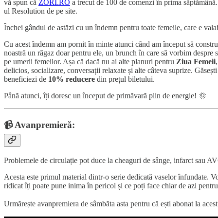
vă spun că
ZORI.RO
a trecut de 100 de comenzi în prima săptămână. V
ul Resolution de pe site.
Închei gândul de astăzi cu un îndemn pentru toate femeile, care e valab
Cu acest îndemn am pornit în minte atunci când am început să constr
noastră un răgaz doar pentru ele, un brunch în care să vorbim despre să
pe umerii femeilor. Așa că dacă nu ai alte planuri pentru
Ziua Femeii
delicios, socializare, conversații relaxate și alte câteva suprize. Găseș
beneficiezi de
10% reducere
din prețul biletului.
Până atunci, îți doresc un început de primăvară plin de energie! 🌞
📹 Avanpremieră:
Problemele de circulație pot duce la cheaguri de sânge, infarct sau AV
Acesta este primul material dintr-o serie dedicată vaselor înfundate. Vo
ridicat îți poate pune inima în pericol și ce poți face chiar de azi pent
Urmărește avanpremiera de sâmbăta asta pentru că ești abonat la acest 