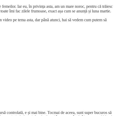
femeilor. Iar eu, în privința asta, am un mare noroc, pentru că trăiesc
ate îmi fac zilele frumoase, exact așa cum se anunță și luna martie.
i un video pe tema asta, dar până atunci, hai să vedem cum putem să
 sursă controlată, e și mai bine. Tocmai de aceea, sunt super bucuros să