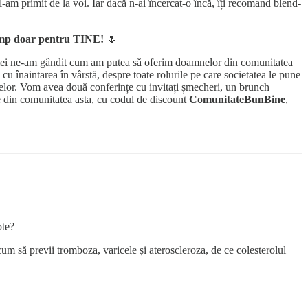
m primit de la voi. Iar dacă n-ai încercat-o încă, îți recomand blend-
timp doar pentru TINE!
🌷
mei ne-am gândit cum am putea să oferim doamnelor din comunitatea
u înaintarea în vârstă, despre toate rolurile pe care societatea le pune
elor. Vom avea două conferințe cu invitați șmecheri, un brunch
te din comunitatea asta, cu codul de discount
ComunitateBunBine
,
pte?
cum să previi tromboza, varicele și ateroscleroza, de ce colesterolul