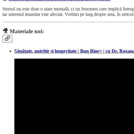
Stresul nu este doar o stare mentală, ci un fenomen care implică întreg
iar sistemul imunitar este afectat. Vorbim pe larg despre asta, în articol
🎥
Materiale noi:
Sănătate, nutriție și longevitate | Bun Bine+ | cu Dr. Roxan