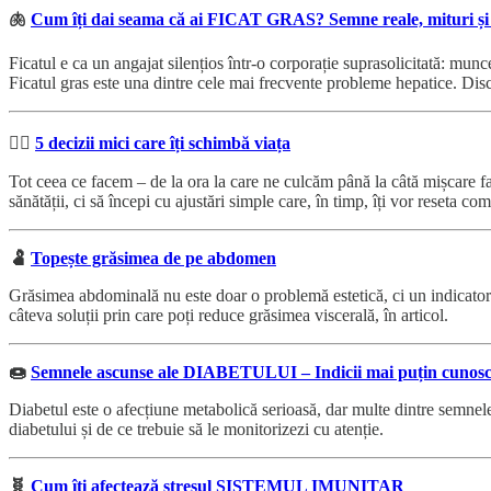
🫁
Cum îți dai seama că ai FICAT GRAS? Semne reale, mituri și c
Ficatul e ca un angajat silențios într-o corporație suprasolicitată: mu
Ficatul gras este una dintre cele mai frecvente probleme hepatice. Disc
☝🏻
5 decizii mici care îți schimbă viața
Tot ceea ce facem – de la ora la care ne culcăm până la câtă mișcare fac
sănătății, ci să începi cu ajustări simple care, în timp, îți vor reseta 
🫃
Topește grăsimea de pe abdomen
Grăsimea abdominală nu este doar o problemă estetică, ci un indicator a
câteva soluții prin care poți reduce grăsimea viscerală, în articol.
🍩
Semnele ascunse ale DIABETULUI – Indicii mai puțin cunoscut
Diabetul este o afecțiune metabolică serioasă, dar multe dintre semnele 
diabetului și de ce trebuie să le monitorizezi cu atenție.
🧬
Cum îți afectează stresul SISTEMUL IMUNITAR