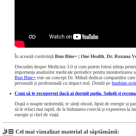
În această conferință
Bun Bine+ | One Health
,
Dr. Roxana V
Discutăm despre Medicina 3.0 și cum putem folosi știința pentru a
importanța analizelor medicale periodice pentru monitorizarea să
Bun Bine+
este un concept Dr. Mihail dedicat companiilor care 
personală și profesională cu impact real. Detalii pe
bunbine.ro/p
Cum să te recuperezi dacă ai dormit puțin. Soluții și recom
După o noapte nedormită, te simți obosit, lipsit de energie și pa
să te refaci mai rapid, de la hidratarea corectă și expunerea la l
energie și chef de viață.
🤳🏻
Cel mai vizualizat material al săptămânii: