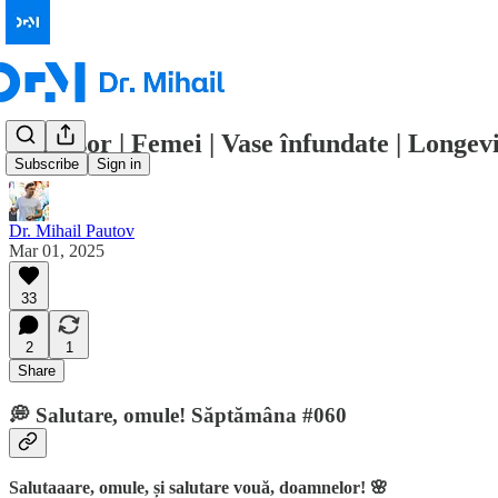
Mărțișor | Femei | Vase înfundate | Longev
Subscribe
Sign in
Dr. Mihail Pautov
Mar 01, 2025
33
2
1
Share
💭 Salutare, omule! Săptămâna #060
Salutaaare, omule, și salutare vouă, doamnelor! 🌸