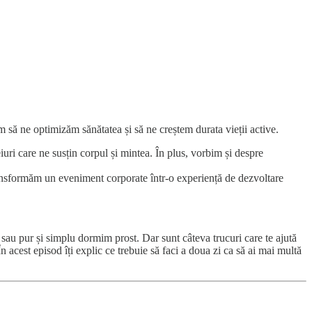
em să ne optimizăm sănătatea și să ne creștem durata vieții active.
uri care ne susțin corpul și mintea. În plus, vorbim și despre
ransformăm un eveniment corporate într-o experiență de dezvoltare
 sau pur și simplu dormim prost. Dar sunt câteva trucuri care te ajută
 acest episod îți explic ce trebuie să faci a doua zi ca să ai mai multă