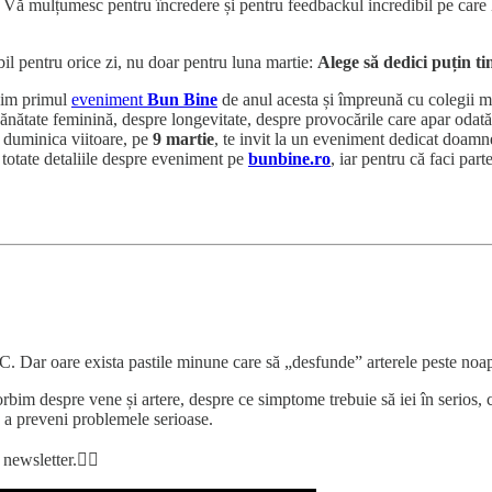
ă mulțumesc pentru încredere și pentru feedbackul incredibil pe care l-a
il pentru orice zi, nu doar pentru luna martie:
Alege să dedici puțin 
uim primul
eveniment
Bun Bine
de anul acesta și împreună cu colegii 
nătate feminină, despre longevitate, despre provocările care apar odată c
, duminica viitoare, pe
9 martie
, te invit la un eveniment dedicat doamn
ti totate detaliile despre eveniment pe
bunbine.ro
, iar pentru că faci par
C. Dar oare exista pastile minune care să „desfunde” arterele peste noa
rbim despre vene și artere, despre ce simptome trebuie să iei în serios, 
ru a preveni problemele serioase.
newsletter.👇🏼