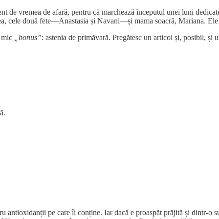
ent de vremea de afară, pentru că marchează începutul unei luni dedicate 
mea, cele două fete—Anastasia și Navani—și mama soacră, Mariana. Ele to
n mic
„bonus”
: astenia de primăvară. Pregătesc un articol și, posibil, ș
ă.
ru antioxidanții pe care îi conține. Iar dacă e proaspăt prăjită și dintr-o