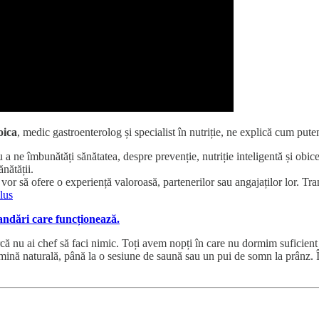
oica
, medic gastroenterolog și specialist în nutriție, ne explică cum put
 ne îmbunătăți sănătatea, despre prevenție, nutriție inteligentă și obicei
nătății.
vor să ofere o experiență valoroasă, partenerilor sau angajaților lor. T
lus
andări care funcționează.
rcă nu ai chef să faci nimic. Toți avem nopți în care nu dormim suficient
umină naturală, până la o sesiune de saună sau un pui de somn la prânz. În