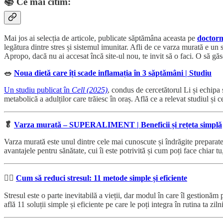
📚
Ce mai citim:
Mai jos ai selecția de articole, publicate săptămâna aceasta pe
doctorm
legătura dintre stres și sistemul imunitar. Afli de ce varza murată e un 
Apropo, dacă nu ai accesat încă site-ul nou, te invit să o faci. O să găs
🥗
Noua dietă care îți scade inflamația în 3 săptămâni | Studiu
Un studiu publicat în
Cell (2025)
, condus de cercetătorul Li și echipa 
metabolică a adulților care trăiesc în oraș. Află ce a relevat studiul și 
🥬
Varza murată – SUPERALIMENT | Beneficii și rețeta simplă
Varza murată este unul dintre cele mai cunoscute și îndrăgite preparat
avantajele pentru sănătate, cui îi este potrivită și cum poți face chiar t
🧘‍♀️
Cum să reduci stresul: 11 metode simple și eficiente
Stresul este o parte inevitabilă a vieții, dar modul în care îl gestionăm 
află 11 soluții simple și eficiente pe care le poți integra în rutina ta ziln