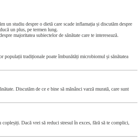
ăm un studiu despre o dietă care scade inflamația și discutăm despre
i aducă un plus, pe termen lung.
 despre majoritatea subiectelor de sănătate care te interesează.
unor populații tradiționale poate îmbunătăți microbiomul și sănătatea
sănătate. Discutăm de ce e bine să mănânci varză murată, care sunt
 copleșiți. Dacă vrei să reduci stresul în exces, fără să te complici,