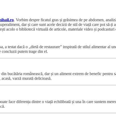
ihail.ro
. Vorbim despre ficatul gras și grăsimea de pe abdomen, analiz
superaliment, dar și care sunt acele decizii de stil de viață care pot să-ț
ești acolo o bibliotecă virtuală de articole, materiale video și podcasturi
sa, a testat dacă o „dietă de restaurare” inspirată de stilul alimentar al 
ce concluzii putem trage din el.
e din bucătăria românească, dar și un aliment extrem de benefic pentru 
u, acasă, varză murată delicioasă.
poate face diferența dintre o viață echilibrată și una în care suntem mereu
ică.