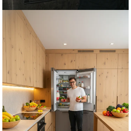
Și asta mă sperie ușor … poate nu o să mai fie nevoie de
podcasturile mele, în câțiva ani… ‘om trăi si ‘om vedea …
Te pot asigura însă că acest gând de weekend nu este scris de AI, ci
tastat de degetele mele. Spor la citit mai departe! 👇🏼
🎫 Bun Bine | Despre slăbit și cunoașterea corpului
Pe 7 decembrie, la POINT Hub, ne vedem la
Bun Bine | Despre
slăbit și cunoașterea corpului
, un eveniment despre echilibru, grijă
autentică și reconectare cu tine.
Alături de
Dr. Lavinia Bratu
,
Dr. Laura Gavrilaș
și
Prof. Dr.
Cătălin Copăescu
, vom vorbi despre cum funcționează cu adevărat
corpul tău, de ce dietele eșuează și cum știința, mișcarea și emoțiile
pot lucra împreună pentru sănătatea ta metabolică și mentală.
Dacă simți că e momentul să ieși din cercul dietelor și să înțelegi
cum funcționează o schimbare reală, te aștept cu drag!
🎟️ Biletele sunt disponibile pe
bunbine.ro
💸 Cod de reducere pentru 10% discount:
ComunitateBB10