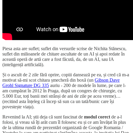
Piesa asta are suflet; suflet din versurile scrise de Nichita Stănescu,
suflet din milioanele de chitare ascultate de un AI și apoi redate în
această operă de artă care a fost făcută, da, de un AI, sau IA
(inteligență artificială).
Și o ascult de 2 zile fără oprire, copiii dansează pe ea, și cred că m-a
motivat să-mi scot chitara șmecheră din boxă (un
Gibson Dave
Grohl Signature DG 335
auriu - 200 de modele în lume, pe care l-
am cumpărat în 2012 în Praga, după un congres de chirurgie, cu
5.000 Eur, toți banii mei strânși de ani de zile pe acea vreme)…
(recitind asta înțeleg că încep să sun ca un tată/bunic care își
povestește viața).
Revenind la AI; știi deja că sunt fascinat de
modul
corect
de a-l
folosi, și vreau să îți arăt cum îl folosesc eu și ce am învățat în plus
de la ultima rundă de prezentări organizată de Google Romania /
Youtube la care am participat săptămâna aceasta, la invitația lui Dan