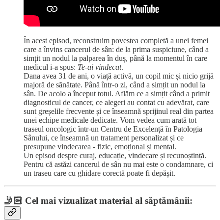
În acest episod, reconstruim povestea completă a unei femei
care a învins cancerul de sân: de la prima suspiciune, când a
simțit un nodul la palparea în duș, până la momentul în care
medicul i-a spus:
Te-ai vindecat
.
Dana avea 31 de ani, o viață activă, un copil mic și nicio grijă
majoră de sănătate. Până într-o zi, când a simțit un nodul la
sân. De acolo a început totul. Aflăm ce a simțit când a primit
diagnosticul de cancer, ce alegeri au contat cu adevărat, care
sunt greșelile frecvente și ce înseamnă sprijinul real din partea
unei echipe medicale dedicate. Vom vedea cum arată tot
traseul oncologic într-un Centru de Excelență în Patologia
Sânului, ce înseamnă un tratament personalizat și ce
presupune vindecarea - fizic, emoțional și mental.
Un episod despre curaj, educație, vindecare și recunoștință.
Pentru că astăzi cancerul de sân nu mai este o condamnare, ci
un traseu care cu ghidare corectă poate fi depășit.
🤳🏻
Cel mai vizualizat material al săptămânii: