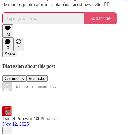
de mai jos pentru a primi săptămânal acest newsletter 👇🏼
Subscribe
20
3
1
Share
Discussion about this post
Comments
Restacks
Daniel Popescu / ⧉ Pluralisk
Nov 12, 2025