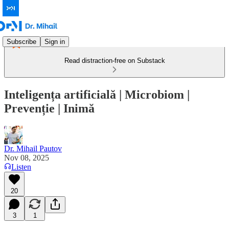
Subscribe
Sign in
Read distraction-free on Substack
Inteligența artificială | Microbiom |
Prevenție | Inimă
Dr. Mihail Pautov
Nov 08, 2025
Listen
20
3
1