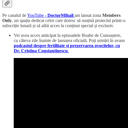
Pe canalul de
YouTube -
DoctorMihail
am lansat zona
Members
Only
, un spațiu dedicat celor care doresc să susțină proiectul printr-o
subscriție lunară și să aibă acces la conținut special și exclusiv.
Vei avea acces anticipat la episoadele Boabe de Cunoaștere,
cu câteva zile înainte de lansarea oficială. Poți urmări în avans
podcastul despre fertilitate și prezervarea ovocitelor, cu
Dr. Cristina Constantinescu
.