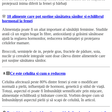
protejează inima diferit la femei și bărbați
🌸
10 alimente care pot susține sănătatea sânilor și echilibrul
hormonal la femei
Alimentația poate fi un aliat important al sănătății feminine. Studiile
arată că un regim bogat în fibre, antioxidanți și grăsimi sănătoase
ajută la reglarea hormonilor, reducerea inflamației și protejarea
celulelor mamare.
Broccoli, semințele de in, peștele gras, fructele de pădure, soia,
nucile și cerealele integrale sunt doar câteva dintre alimentele care
pot susține sănătatea sânilor.
🚶🏻
Ce este celulita și cum o reducem
Celulita afectează peste 80% dintre femei și este o modificare
normală a pielii, influențată de hormoni, genetică și stilul de viață.
Totuși, aspectul ei poate fi îmbunătățit semnificativ prin mișcare,
alimentație echilibrată și hidratare corectă. Vorbim despre cum să
îmbunătățești aspectul pielii și să scapi de celulită, în articol.