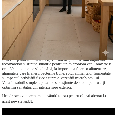
📍 POINT Hub, București
🕛 7 decembrie 2025
Abia aștept să ne vedem!
📹 Avanpremieră:
Un microbiom sănătos este esențial pentru energie, imunitate,
digestie, echilibru hormonal și chiar pentru sănătatea mintală.
În acest episod (Partea a III-a) vorbim despre cele mai importante
recomandări susținute științific pentru un microbiom echilibrat: de la
cele 30 de plante pe săptămână, la importanța fibrelor alimentare,
alimentele care hrănesc bacteriile bune, rolul alimentelor fermentate
și impactul activității fizice asupra diversității microbiomului.
Vei afla soluții simple, aplicabile și susținute de studii pentru a-ți
optimiza sănătatea din interior spre exterior.
Urmărește avanpremiera de sâmbăta asta pentru că ești abonat la
acest newsletter.👇🏼