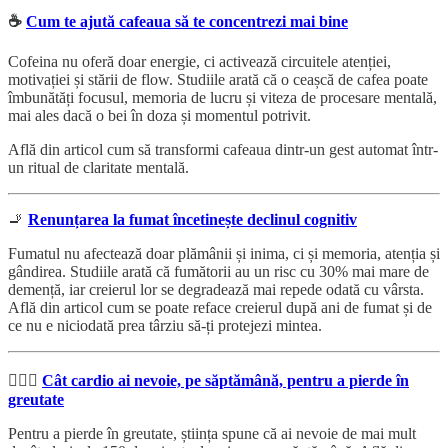
☕️
Cum te ajută cafeaua să te concentrezi mai bine
Cofeina nu oferă doar energie, ci activează circuitele atenției,
motivației și stării de flow. Studiile arată că o ceașcă de cafea poate
îmbunătăți focusul, memoria de lucru și viteza de procesare mentală,
mai ales dacă o bei în doza și momentul potrivit.
Află din articol cum să transformi cafeaua dintr-un gest automat într-
un ritual de claritate mentală.
🚬
Renunțarea la fumat încetinește declinul cognitiv
Fumatul nu afectează doar plămânii și inima, ci și memoria, atenția și
gândirea. Studiile arată că fumătorii au un risc cu 30% mai mare de
demență, iar creierul lor se degradează mai repede odată cu vârsta.
Află din articol cum se poate reface creierul după ani de fumat și de
ce nu e niciodată prea târziu să-ți protejezi mintea.
🏃🏻‍♂️
Cât cardio ai nevoie, pe săptămână, pentru a pierde în
greutate
Pentru a pierde în greutate, știința spune că ai nevoie de mai mult