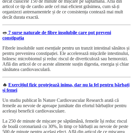
decât clasicele 150 de minute de mișcare pe săptămână. Află din
articol ce tip de cardio arde cel mai eficient grăsimea, cum să-ți
organizezi antrenamentele și de ce consistența contează mai mult
decât durata exactă.
🥗
7 surse naturale de fibre insolubile care pot preveni
constipația
Fibrele insolubile sunt esențiale pentru un tranzit intestinal sănătos și
pentru prevenirea constipației. Ele accelerează mișcările intestinului,
hrănesc microbiomul și reduc riscul de diverticuloză sau hemoroizi.
Află din articol de ce aceste alimente susțin digestia, energia și chiar
sănătatea cardiovasculară.
🔥
Exercițiul fizic protejează inima, dar nu la fel pentru bărbați
și femei
Un studiu publicat în Nature Cardiovascular Research arată că
femeile au nevoie de aproape jumătate din efortul bărbaților pentru
aceleași beneficii cardiovasculare.
La 250 de minute de mișcare pe săptămână, femeile își reduc riscul
de boală coronariană cu 30%, în timp ce bărbații au nevoie de peste
500 de minute pentru același efect. Află din articol de ce mișcarea