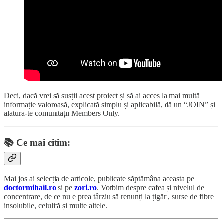
Deci, dacă vrei să susții acest proiect și să ai acces la mai multă
informație valoroasă, explicată simplu și aplicabilă, dă un “JOIN” și
alătură-te comunității Members Only.
📚
Ce mai citim:
Mai jos ai selecția de articole, publicate săptămâna aceasta pe
doctormihail.ro
si pe
zori.ro
. Vorbim despre cafea și nivelul de
concentrare, de ce nu e prea târziu să renunți la țigări, surse de fibre
insolubile, celulită și multe altele.