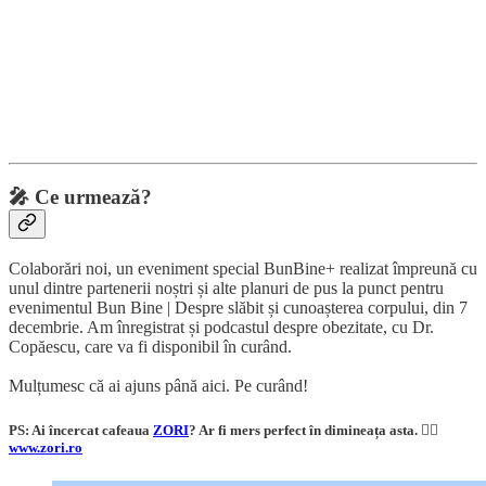
🎤
Ce urmează?
Colaborări noi, un eveniment special BunBine+ realizat împreună cu
unul dintre partenerii noștri și alte planuri de pus la punct pentru
evenimentul Bun Bine | Despre slăbit și cunoașterea corpului, din 7
decembrie. Am înregistrat și podcastul despre obezitate, cu Dr.
Copăescu, care va fi disponibil în curând.
Mulțumesc că ai ajuns până aici. Pe curând!
PS: Ai încercat cafeaua
ZORI
? Ar fi mers perfect în dimineața asta. 👇🏼
www.zori.ro