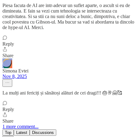
Piesa facuta de AI are intr-adevar un suflet aparte, o ascult si eu de
dimineata. E fain sa vezi cum tehnologia se intersecteaza cu
creativitatea. Si sa stii ca nu suni deloc a bunic, dimpotriva, e chiar
cool povestea cu Gibson-ul. Ma bucur sa vad si abordarea ta dincolo
de hype-ul AI. Merci.
Reply
Share
Simona Evtei
Nov 8, 2025
La mulți ani fericiți și sănătoși alături de cei dragi!!! 🎂🥂🤗🥰
Reply
Share
1 more comment...
Top
Latest
Discussions