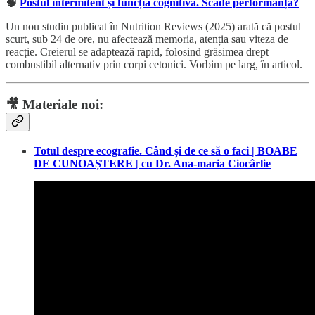
🧠
Postul intermitent și funcția cognitivă. Scade performanța?
Un nou studiu publicat în Nutrition Reviews (2025) arată că postul
scurt, sub 24 de ore, nu afectează memoria, atenția sau viteza de
reacție. Creierul se adaptează rapid, folosind grăsimea drept
combustibil alternativ prin corpi cetonici. Vorbim pe larg, în articol.
🎥
Materiale noi:
Totul despre ecografie. Când și de ce să o faci | BOABE
DE CUNOAȘTERE | cu Dr. Ana-maria Ciocârlie