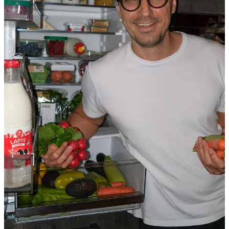
Alte soluții includ
Deep Research
din
Gemini
- pe care îl folosesc
la greu - scrie articole medicale pe teme pe care le cercetează
amănunțit mai ceva ca un profesor universitar, sau
NotebookLM
-
un fel de propriu agent inteligent, unde adaugi cărți, linkuri de
YouTube, PDF-uri, texte scrise, etc., și el le combină pe toate, le
cercetează și îți răspunde exact din ele.
Uite, până și podcastul de mai jos, pe o temă aleasă și descrisă de
mine - Ivermectina, este creat în 5 minute în Google Gemini - și este
ceva de necrezut.
0:00
-11:12
Da, aceste doua persoane si dialogul dintre ele nu există, sunt
generate de AI după un document furnizat. Documentul nu e un
dialog ci o descriere a Ivermectinei. Iar el il transformă intr-o discuție
mai usor de urmărit.