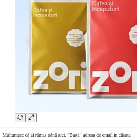
Mulțumesc că ai rămas până aici. ”Bagă” adresa de email în căsuța