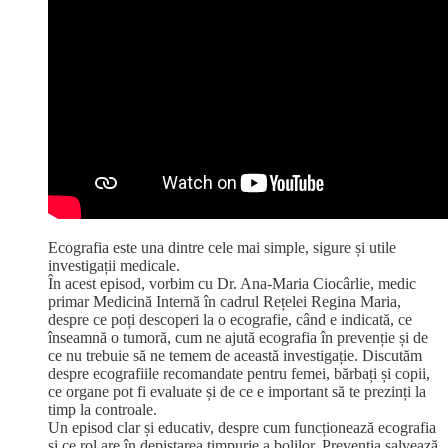
Ecografia este una dintre cele mai simple, sigure și utile
investigații medicale.
În acest episod, vorbim cu Dr. Ana-Maria Ciocârlie, medic
primar Medicină Internă în cadrul Rețelei Regina Maria,
despre ce poți descoperi la o ecografie, când e indicată, ce
înseamnă o tumoră, cum ne ajută ecografia în prevenție și de
ce nu trebuie să ne temem de această investigație. Discutăm
despre ecografiile recomandate pentru femei, bărbați și copii,
ce organe pot fi evaluate și de ce e important să te prezinți la
timp la controale.
Un episod clar și educativ, despre cum funcționează ecografia
și ce rol are în depistarea timpurie a bolilor. Prevenția salvează