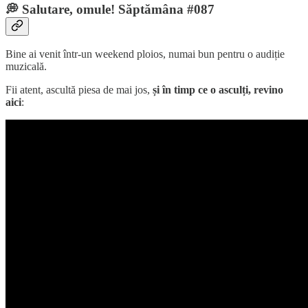
💭 Salutare, omule! Săptămâna #087
Bine ai venit într-un weekend ploios, numai bun pentru o audiție
muzicală.
Fii atent, ascultă piesa de mai jos,
și în timp ce o asculți, revino
aici
: