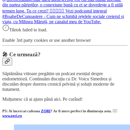
din partea părinților, o conexiune bună cu ei se dovedește a fi utilă
termen lung. Tu ce crezi? 👨🏼‍⚕️☝🏻 Vezi podcastul integral
#BoabeDeCunoastere - Cum ne schimbă rețelele sociale creierul și
viața, cu Mihnea Măruță, pe canalul meu de YouTube.
Tiktok failed to load.
Enable 3rd party cookies or use another browser
🎤
Ce urmează?
Săptămâna viitoare pregătim un podcast esențial despre
endometrioză. Continuăm discuția cu Dr. Voicu Simedrea și
discutăm despre durerea cronică pelvină și soluții moderne de
tratament.
Mulțumesc că ai ajuns până aici. Pe curând!
PS: Ai încercat cafeaua
ZORI
? Ar fi mers perfect în dimineața asta. 👇🏼
www.zori.ro