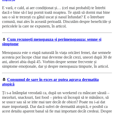
E vară, e cald, ai aer condiționat și… (cel mai probabil) te întrebi
dacă e bine să-l lași pornit toată noaptea. Te ajută să dormi mai bine
sau o să te trezești cu gâtul uscat și nasul înfundat? E o întrebare
comună, mai ales în această perioadă. Discutăm despre beneficiile și
pericolele la care ne expunem, în articol.
🌷
Cum recunoști menopauza și perimenopauza: semne și
simptome
Menopauza este o etapă naturală în viața oricărei femei, dar semnele
acesteia pot începe chiar mai devreme decât crezi, uneori după 30 de
ani, alteori abia după 45. Vorbim despre semne frecvente și
simptome emoționale, dar și despre menopauza timpurie, în articol.
🧂
Consumul de sare în exces ar putea agrava dermatita
atopică
Ți s-a întâmplat vreodată ca, după un weekend cu mâncare sărată –
mezeluri, snacksuri, fast food – pielea să înceapă să te mănânce, să
se usuce sau să se irite mai tare decât de obicei? Poate nu i-ai dat
mare importanță. Dar dacă suferi de dermatită atopică, e posibil ca
acest detaliu aparent banal să fie mai important decât credeai. Despre