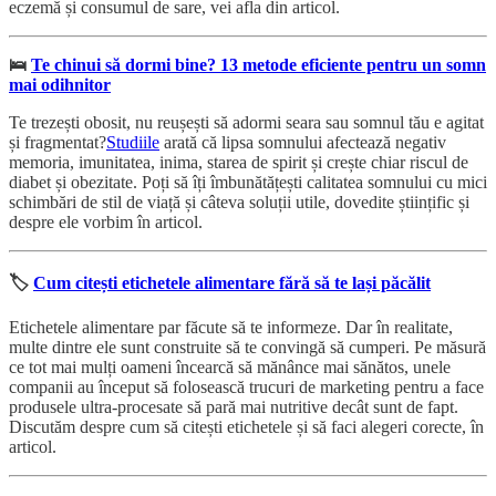
eczemă și consumul de sare, vei afla din articol.
🛌
Te chinui să dormi bine? 13 metode eficiente pentru un somn
mai odihnitor
Te trezești obosit, nu reușești să adormi seara sau somnul tău e agitat
și fragmentat?
Studiile
arată că lipsa somnului afectează negativ
memoria, imunitatea, inima, starea de spirit și crește chiar riscul de
diabet și obezitate. Poți să îți îmbunătățești calitatea somnului cu mici
schimbări de stil de viață și câteva soluții utile, dovedite științific și
despre ele vorbim în articol.
🏷️
Cum citești etichetele alimentare fără să te lași păcălit
Etichetele alimentare par făcute să te informeze. Dar în realitate,
multe dintre ele sunt construite să te convingă să cumperi. Pe măsură
ce tot mai mulți oameni încearcă să mănânce mai sănătos, unele
companii au început să folosească trucuri de marketing pentru a face
produsele ultra-procesate să pară mai nutritive decât sunt de fapt.
Discutăm despre cum să citești etichetele și să faci alegeri corecte, în
articol.