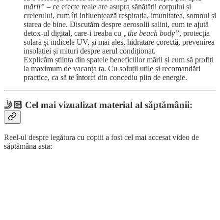
mării”
– ce efecte reale are asupra sănătății corpului și
creierului, cum îți influențează respirația, imunitatea, somnul și
starea de bine. Discutăm despre aerosolii salini, cum te ajută
detox-ul digital, care-i treaba cu
„the beach body”
, protecția
solară și indicele UV, și mai ales, hidratare corectă, prevenirea
insolației și mituri despre aerul condiționat.
Explicăm știința din spatele beneficiilor mării și cum să profiți
la maximum de vacanța ta. Cu soluții utile și recomandări
practice, ca să te întorci din concediu plin de energie.
🤳🏻
Cel mai vizualizat material al săptămânii:
Reel-ul despre legătura cu copiii a fost cel mai accesat video de
săptămâna asta: