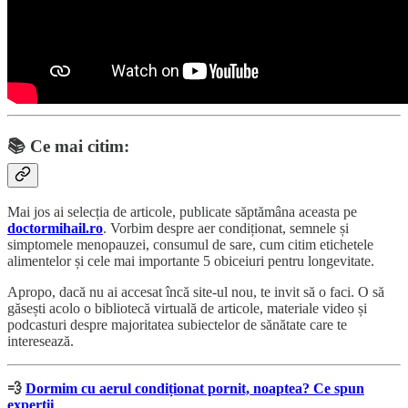
📚
Ce mai citim:
Mai jos ai selecția de articole, publicate săptămâna aceasta pe
doctormihail.ro
. Vorbim despre aer condiționat, semnele și
simptomele menopauzei, consumul de sare, cum citim etichetele
alimentelor și cele mai importante 5 obiceiuri pentru longevitate.
Apropo, dacă nu ai accesat încă site-ul nou, te invit să o faci. O să
găsești acolo o bibliotecă virtuală de articole, materiale video și
podcasturi despre majoritatea subiectelor de sănătate care te
interesează.
💨
Dormim cu aerul condiționat pornit, noaptea? Ce spun
experții