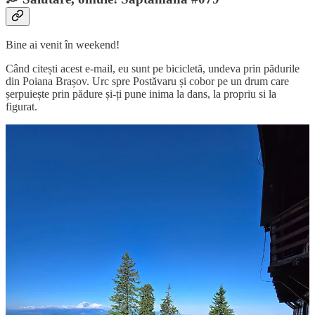
Bine ai venit în weekend!
Când citești acest e-mail, eu sunt pe bicicletă, undeva prin pădurile
din Poiana Brașov. Urc spre Postăvaru și cobor pe un drum care
șerpuiește prin pădure și-ți pune inima la dans, la propriu si la
figurat.
Dar ce legătură are asta cu microbiomul? Are. Și încă una directă.
Microbiomul – adică totalitatea bacteriilor bune care trăiesc în
intestinul tău – este considerat al doilea creier. Și funcționează în