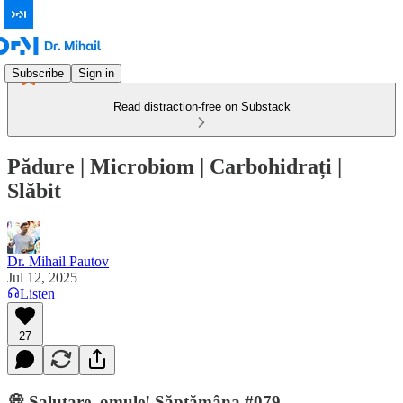
Subscribe
Sign in
Read distraction-free on Substack
Pădure | Microbiom | Carbohidrați |
Slăbit
Dr. Mihail Pautov
Jul 12, 2025
Listen
27
💭 Salutare, omule! Săptămâna #079