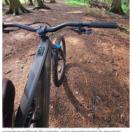
să mănânci fructe și legume cât mai diverse, cu tot cu coajă (acolo
unde se poate), leguminoase, nuci, semințe, verdețuri. Cu cât mai
colorat și variat, cu atât mai bine. Poți să mănânci, lejer, cele 30 de
plante diferite într-o săptămână, de la salată verde, rucola, pătrunjel,
mentă, mărar, până la fasole, linte, ceapă, usturoi, morcov, sfeclă,
varză, piersici, afine, pepene… Lista e lungă și plină de gust!
Nu uita că un microbiom sănătos înseamnă un sistem imunitar mai
bun, o stare de spirit mai echilibrată și chiar un somn mai odihnitor.
Dacă vrei să înțelegi mai bine cum funcționează și ce poți face
concret pentru sănătatea ta, te invit să vezi vlogul de mai jos, la care
ai acces în Avanpremieră. Un material scurt, clar și aplicat, în care
explic pe înțelesul tuturor ce e microbiomul, cum îl influențează
alimentația ultra-procesată, ce înseamnă o dietă care îl susține și cum
poți face alegeri mai bune pentru tine, în fiecare zi.
📹 Avanpremieră:
În acest episod (Partea I) explicăm pe înțelesul tuturor ce este
microbiomul, cum funcționează, de ce îi spunem „al doilea creier” și
ce legătură are cu sănătatea ta generală. Vorbim despre
neurotransmițătorii din intestin, rolul microbiomului în imunitate,