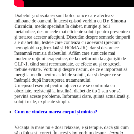
Diabetul și obezitatea sunt boli cronice care afectează
milioane de oameni. În acest episod vorbim cu
Dr. Simona
Carniciu
, medic specialist în diabet, nutriție și boli
metabolice, despre cele mai eficiente soluții pentru prevenirea
și tratarea acestor afecțiuni. Discutăm despre semnele timpurii
ale diabetului, testele care contează cu adevărat (precum
hemoglobina glicozilată și HOMA-IR), dar și despre ce
înseamnă remisia diabetului. Aflăm care sunt cele mai
moderne opțiuni terapeutice, de la metformin la agoniștii de
GLP-1, când sunt recomandate, ce efecte au și ce greșeli
trebuie evitate. Vorbim și despre riscuri, de ce e important să
mergi la medic pentru astfel de soluții, dar și despre ce se
întâmplă după întreruperea tratamentului.
Un episod esențial pentru toți cei care se confruntă cu
obezitate, rezistență la insulină, diabet de tip 2 sau vor să
prevină aceste probleme. Informații clare, știință actualizată și
soluții reale, explicate simplu.
Cum ne vindeca marea corpul și mintea?
Vacanța la mare nu e doar relaxare, e și terapie, dacă știi cum
să o folosești corect. În acest vlog vorbim despre
„terapia