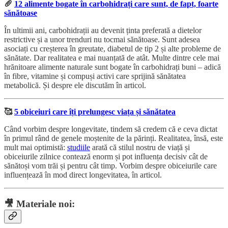
🥖
12 alimente bogate în carbohidrați care sunt, de fapt, foarte
sănătoase
În ultimii ani, carbohidrații au devenit ținta preferată a dietelor
restrictive și a unor trenduri nu tocmai sănătoase. Sunt adesea
asociați cu creșterea în greutate, diabetul de tip 2 și alte probleme de
sănătate. Dar realitatea e mai nuanțată de atât. Multe dintre cele mai
hrănitoare alimente naturale sunt bogate în carbohidrați buni – adică
în fibre, vitamine și compuși activi care sprijină sănătatea
metabolică. Și despre ele discutăm în articol.
🥰
5 obiceiuri care îți prelungesc viața și sănătatea
Când vorbim despre longevitate, tindem să credem că e ceva dictat
în primul rând de genele moștenite de la părinți. Realitatea, însă, este
mult mai optimistă:
studiile
arată că stilul nostru de viață și
obiceiurile zilnice contează enorm și pot influența decisiv cât de
sănătoși vom trăi și pentru cât timp. Vorbim despre obiceiurile care
influențează în mod direct longevitatea, în articol.
🎥
Materiale noi: