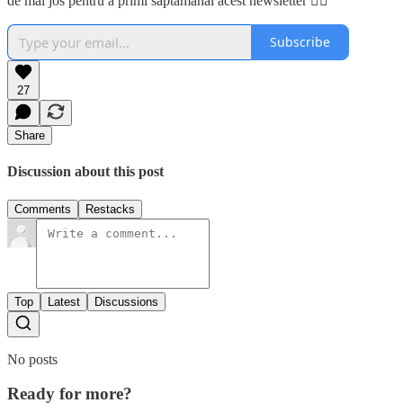
de mai jos pentru a primi săptămânal acest newsletter 👇🏼
Subscribe
27
Share
Discussion about this post
Comments
Restacks
Top
Latest
Discussions
No posts
Ready for more?