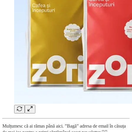
Mulțumesc că ai rămas până aici. ”Bagă” adresa de email în căsuța