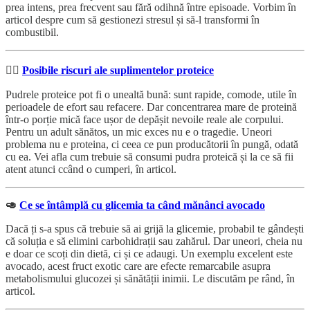
prea intens, prea frecvent sau fără odihnă între episoade. Vorbim în
articol despre cum să gestionezi stresul și să-l transformi în
combustibil.
🏋🏼
Posibile riscuri ale suplimentelor proteice
Pudrele proteice pot fi o unealtă bună: sunt rapide, comode, utile în
perioadele de efort sau refacere. Dar concentrarea mare de proteină
într-o porție mică face ușor de depășit nevoile reale ale corpului.
Pentru un adult sănătos, un mic exces nu e o tragedie. Uneori
problema nu e proteina, ci ceea ce pun producătorii în pungă, odată
cu ea. Vei afla cum trebuie să consumi pudra proteică și la ce să fii
atent atunci ccând o cumperi, în articol.
🥑
Ce se întâmplă cu glicemia ta când mănânci avocado
Dacă ți s-a spus că trebuie să ai grijă la glicemie, probabil te gândești
că soluția e să elimini carbohidrații sau zahărul. Dar uneori, cheia nu
e doar ce scoți din dietă, ci și ce adaugi. Un exemplu excelent este
avocado, acest fruct exotic care are efecte remarcabile asupra
metabolismului glucozei și sănătății inimii. Le discutăm pe rând, în
articol.