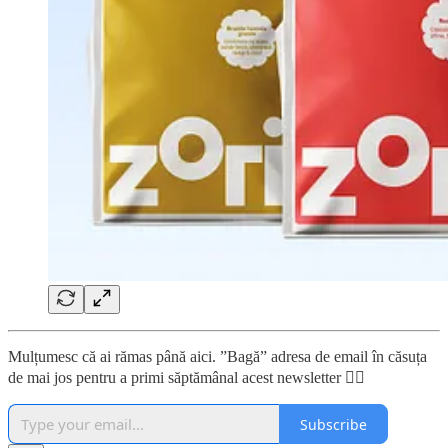
Mulțumesc că ai rămas până aici. ”Bagă” adresa de email în căsuța
de mai jos pentru a primi săptămânal acest newsletter 👇🏼
Subscribe