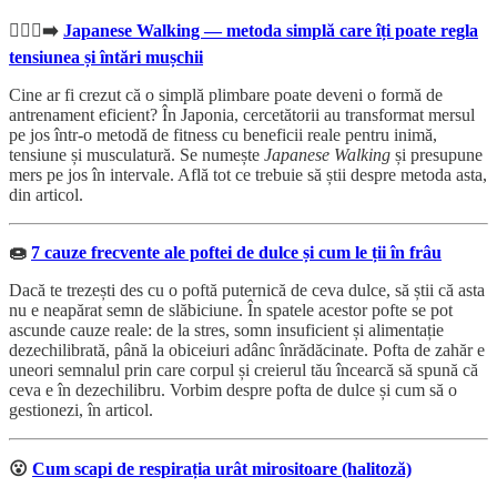
🚶🏻‍♂️‍➡️
Japanese Walking — metoda simplă care îți poate regla
tensiunea și întări mușchii
Cine ar fi crezut că o simplă plimbare poate deveni o formă de
antrenament eficient? În Japonia, cercetătorii au transformat mersul
pe jos într-o metodă de fitness cu beneficii reale pentru inimă,
tensiune și musculatură. Se numește
Japanese Walking
și presupune
mers pe jos în intervale. Află tot ce trebuie să știi despre metoda asta,
din articol.
🍩
7 cauze frecvente ale poftei de dulce și cum le ții în frâu
Dacă te trezești des cu o poftă puternică de ceva dulce, să știi că asta
nu e neapărat semn de slăbiciune. În spatele acestor pofte se pot
ascunde cauze reale: de la stres, somn insuficient și alimentație
dezechilibrată, până la obiceiuri adânc înrădăcinate. Pofta de zahăr e
uneori semnalul prin care corpul și creierul tău încearcă să spună că
ceva e în dezechilibru. Vorbim despre pofta de dulce și cum să o
gestionezi, în articol.
😮
Cum scapi de respirația urât mirositoare (halitoză)