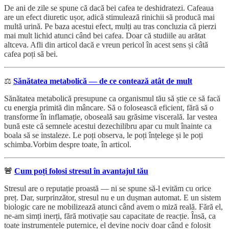
De ani de zile se spune că dacă bei cafea te deshidratezi. Cafeaua
are un efect diuretic ușor, adică stimulează rinichii să producă mai
multă urină. Pe baza acestui efect, mulți au tras concluzia că pierzi
mai mult lichid atunci când bei cafea. Doar că studiile au arătat
altceva. Afli din articol dacă e vreun pericol în acest sens și câtă
cafea poți să bei.
⚖️
Sănătatea metabolică — de ce contează atât de mult
Sănătatea metabolică presupune ca organismul tău să știe ce să facă
cu energia primită din mâncare. Să o folosească eficient, fără să o
transforme în inflamație, oboseală sau grăsime viscerală. Iar vestea
bună este că semnele acestui dezechilibru apar cu mult înainte ca
boala să se instaleze. Le poți observa, le poți înțelege și le poți
schimba.Vorbim despre toate, în articol.
🚨
Cum poți folosi stresul în avantajul tău
Stresul are o reputație proastă — ni se spune să-l evităm cu orice
preț. Dar, surprinzător, stresul nu e un dușman automat. E un sistem
biologic care ne mobilizează atunci când avem o miză reală. Fără el,
ne-am simți inerți, fără motivație sau capacitate de reacție. Însă, ca
toate instrumentele puternice, el devine nociv doar când e folosit