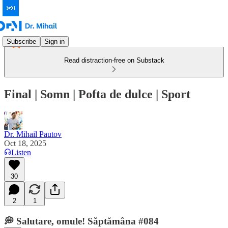
Subscribe
Sign in
Read distraction-free on Substack
Final | Somn | Pofta de dulce | Sport
Dr. Mihail Pautov
Oct 18, 2025
Listen
30
2
1
💭 Salutare, omule! Săptămâna #084