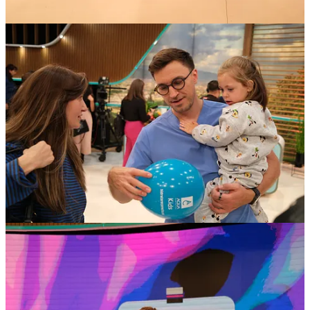
multe in catevaaa săptămâni;
– și
ROGEN
, un proiect național ambițios care va pune bazele
genomului românesc
, prin secvențierea a 10.000 de genoame, în
care voi fi implicat ca expert în comunicare; acesta este un adevărat
proiect științific pentru longevitate reală prin medicina 3.0; este
Wowowow! revin cu povești de aici!
Până una alta, mai am câteva podcasturi de tras, îmi pregătesc
hainele de frig și plec în
Groenlanda
. Revin curând cu poze cu
ghețarii. ❄️🙏🏻
📹 Avanpremieră:
Mâncatul târziu seara e o problemă cu care se confruntă mulți.
În acest episod, discutăm despre miturile, riscurile reale și soluțiile
simple legate de obiceiul de a mânca seara târziu.
Vorbim despre hormoni (leptină, grelină, melatonină), sindromul
mâncatului nocturn și legătura dintre alimentație, somn și emoții. Vei
afla ce se întâmplă de fapt în corpul tău, de ce te apucă poftele seara,
ce să mănânci și ce e mai bine să eviți și cum să-ți recapeți controlul,