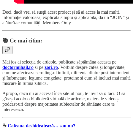
Deci, dacă vrei să susții acest proiect și să ai acces la mai multă
informație valoroasă, explicată simplu și aplicabilă, dă un “JOIN” și
alătură-te comunității Members Only.
📚
Ce mai citim:
Mai jos ai selecția de articole, publicate săptămâna aceasta pe
doctormihail.ro
si pe
zori.ro
. Vorbim despre cafea și longevitate,
cum ne afecteaza scrolling-ul infinit, diferența dintre post intermitent
și înfometare, legume congelate, proteine și cum să incluzi mai multă
mișcare în rutina zilnică.
Apropo, dacă nu ai accesat încă site-ul nou, te invit să o faci. O să
găsești acolo o bibliotecă virtuală de articole, materiale video și
podcast-uri despre majoritatea subiectelor de sănătate care te
interesează.
☕️
Cafeaua deshidratează… sau nu?