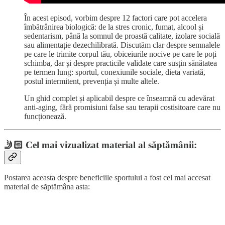
În acest episod, vorbim despre 12 factori care pot accelera
îmbătrânirea biologică: de la stres cronic, fumat, alcool și
sedentarism, până la somnul de proastă calitate, izolare socială
sau alimentație dezechilibrată. Discutăm clar despre semnalele
pe care le trimite corpul tău, obiceiurile nocive pe care le poți
schimba, dar și despre practicile validate care susțin sănătatea
pe termen lung: sportul, conexiunile sociale, dieta variată,
postul intermitent, prevenția și multe altele.
Un ghid complet și aplicabil despre ce înseamnă cu adevărat
anti-aging, fără promisiuni false sau terapii costisitoare care nu
funcționează.
🤳🏻
Cel mai vizualizat material al săptămânii:
Postarea aceasta despre beneficiile sportului a fost cel mai accesat
material de săptămâna asta: