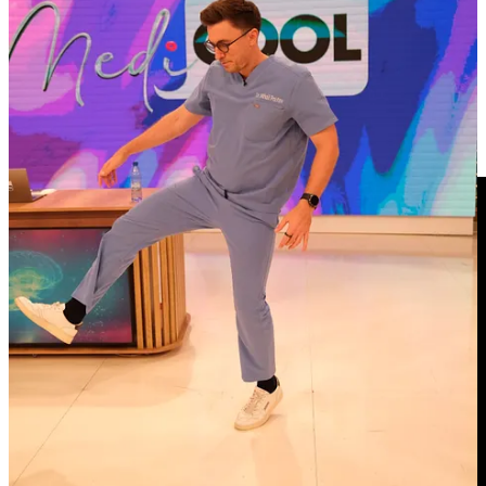
fără reguli stricte
Un episod util, clar și aplicabil, dacă vrei să dormi mai bine, să te
simți mai bine și să eviți obiceiurile care îți afectează sănătatea
metabolică.
Urmărește avanpremiera de sâmbăta asta pentru că ești abonat la
acest newsletter.👇🏼