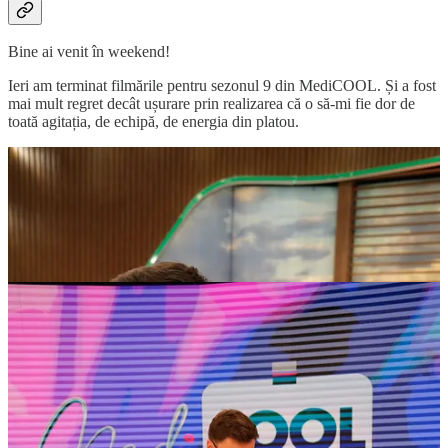
Bine ai venit în weekend!
Ieri am terminat filmările pentru sezonul 9 din MediCOOL. Și a fost
mai mult regret decât ușurare prin realizarea că o să-mi fie dor de
toată agitația, de echipă, de energia din platou.
În televiziune există două variante mari și late de a filma. Una este să