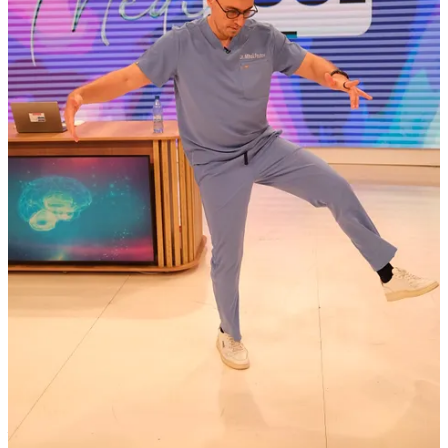
filmezi în avans, cum facem noi – o lună de filmări intense, două sau
trei ediții pe zi – și apoi să ai totul pregătit pentru următoarele luni.
Acum avem avans până la final de ianuarie. Avantajul e că lucrezi
dintr-o bucată, e solicitant, dar apoi rămâne timp pentru celelalte
proiecte.
Cealaltă variantă este filmarea zilnică, continuă, pentru emisii zilnice
sau – mai ușor de dus pe moment (cred?), dar fără timp pentru alte
proiecte. Noi rămânem, deocamdată, la prima variantă.
Regretul vine din despărțirea, fie și temporară, de echipă. Dar partea
bună e că urmează lucruri noi.
Avem deja programate pentru filmat mai multe podcasturi Boabe de
cunoaștere – despre
filosofie și sănătate
,
artă și sănătate
,
obezitate
,
transplant
și chiar unul despre
aerul din casă
.
În paralel, pregătim și două noi ediții
BunBine
: una despre
slăbit
sănătos
și alta despre
mâncat echilibrat
. (7 Decembrie - save the
date)
Pe lângă toate acestea, încep / mă implic și în două proiecte
europene super șjjmechere:
– unul dezvoltat de noi, un
hub medical
, despre care îți spun mai