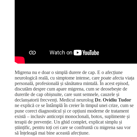
Migrena nu e doar o simplă durere de cap. E o afecțiune
neurologică reală, cu simptome intense, care poate afecta viața
personală, profesională și sănătatea mintală. În acest episod,
discutăm despre cum apare migrena, cum se deosebește de
durerile de cap obișnuite, care sunt semnele, cauzele și
declanșatorii frecvenți. Medicul neurolog
Dr. Ovidiu Tudor
ne explică ce se întâmplă în creier în timpul unei crize, cum se
pune corect diagnosticul și ce opțiuni moderne de tratament
există – inclusiv anticorpi monoclonali, botox, suplimente și
terapii de prevenție. Un ghid complet, explicat simplu și
științific, pentru toți cei care se confruntă cu migrena sau vor
să înțeleagă mai bine această afecțiune.