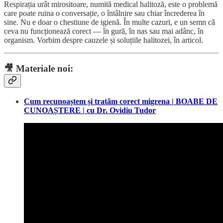
Respirația urât mirositoare, numită medical halitoză, este o problemă
care poate ruina o conversație, o întâlnire sau chiar încrederea în
sine. Nu e doar o chestiune de igienă. În multe cazuri, e un semn că
ceva nu funcționează corect — în gură, în nas sau mai adânc, în
organism. Vorbim despre cauzele și soluțiile halitozei, în articol.
🎥
Materiale noi:
Cum recunoaștem și tratăm corect migrena | BOABE DE
CUNOAȘTERE | cu Dr. Ovidiu Tudor