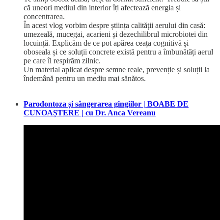
că uneori mediul din interior îți afectează energia și
concentrarea.
În acest vlog vorbim despre știința calității aerului din casă:
umezeală, mucegai, acarieni și dezechilibrul microbiotei din
locuință. Explicăm de ce pot apărea ceața cognitivă și
oboseala și ce soluții concrete există pentru a îmbunătăți aerul
pe care îl respirăm zilnic.
Un material aplicat despre semne reale, prevenție și soluții la
îndemână pentru un mediu mai sănătos.
Parodontoza și sângerarea gingiilor | BOABE DE
CUNOAȘTERE | cu Dr. Anca Vereanu