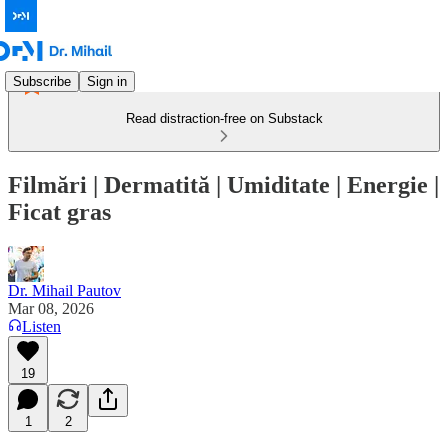
Subscribe
Sign in
Read distraction-free on Substack
Filmări | Dermatită | Umiditate | Energie |
Ficat gras
Dr. Mihail Pautov
Mar 08, 2026
Listen
19
1
2