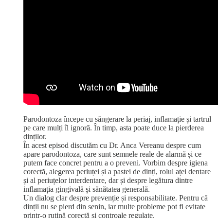
Parodontoza începe cu sângerare la periaj, inflamație și tartrul
pe care mulți îl ignoră. În timp, asta poate duce la pierderea
dinților.
În acest episod discutăm cu Dr. Anca Vereanu despre cum
apare parodontoza, care sunt semnele reale de alarmă și ce
putem face concret pentru a o preveni. Vorbim despre igiena
corectă, alegerea periuței și a pastei de dinți, rolul aței dentare
și al periuțelor interdentare, dar și despre legătura dintre
inflamația gingivală și sănătatea generală.
Un dialog clar despre prevenție și responsabilitate. Pentru că
dinții nu se pierd din senin, iar multe probleme pot fi evitate
printr-o rutină corectă și controale regulate.