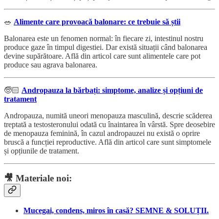
🥗
Alimente care provoacă balonare: ce trebuie să știi
Balonarea este un fenomen normal: în fiecare zi, intestinul nostru
produce gaze în timpul digestiei. Dar există situații când balonarea
devine supărătoare. Află din articol care sunt alimentele care pot
produce sau agrava balonarea.
🧓🏻
Andropauza la bărbați: simptome, analize și opțiuni de
tratament
Andropauza, numită uneori menopauza masculină, descrie scăderea
treptată a testosteronului odată cu înaintarea în vârstă. Spre deosebire
de menopauza feminină, în cazul andropauzei nu există o oprire
bruscă a funcției reproductive. Află din articol care sunt simptomele
și opțiunile de tratament.
🎥
Materiale noi:
Mucegai, condens, miros în casă? SEMNE & SOLUȚII.