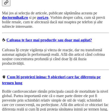
Mai jos ai selecția de articole, publicate săptămâna aceasta pe
doctormihail.ro
si pe
zori.ro
. Vorbim despre cafea, cum să previi
bolile renale, cum te afectează dacă stai noaptea pe telefon și alte
subiecte interesante.
☕️
Cafeaua te face mai productiv sau doar mai agitat?
Cafeaua îți crește vigilența și viteza de reacție, dar nu transformă
automat agitația în performanță reală. Află din articol când cofeina
susține concentrarea profundă și când doar îți dă iluzia
productivității.
🫀
Cum îți protejezi inima: 9 obiceiuri care fac diferența pe
termen lung
Bolile cardiovasculare rămân principala cauză de mortalitate la nivel
global. Partea importantă este că o mare parte dintre ele pot fi
prevenite prin schimbări relativ simple de stil de viață; schimbări
care cer consecvență, nu perfecțiune. Află din articol ce obiceiuri fac
diferența reală și cum îți poți proteja sănătatea inimii pe termen lung.