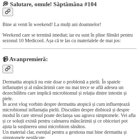
💭 Salutare, omule! Săptămâna #104
Bine ai venit în weekend! La mulți ani doamnelor!
Weekend care se termină imediat; iar eu sunt în pline filmări pentru
sezonul 10 Medicool. Așa că te las cu materialele de mai jos:
📹 Avanpremieră:
Dermatita atopică nu este doar o problemă a pielii. În spatele
inflamației și al mâncărimii care nu mai trece se află adesea un
dezechilibru care implică microbiomul și relația dintre intestin și
piele.
În acest vlog vorbim despre dermatita atopică și cum influențează
microbiomul inflamația pielii. Discutăm despre disbioză și despre
modul în care stresul poate declanșa sau agrava simptomele. Vei afla
și ce soluții există pentru calmarea mâncărimii și ce obiceiuri pot
ajuta la susținerea unui microbiom sănătos.
Un material clar, esențial pentru a gestiona mai bine dermatita și
simptomele neplăcute.