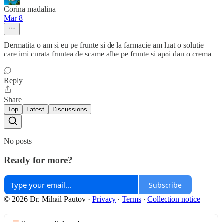
Corina madalina
Mar 8
Dermatita o am si eu pe frunte si de la farmacie am luat o solutie
care imi curata fruntea de scame albe pe frunte si apoi dau o crema .
Reply
Share
Top
Latest
Discussions
No posts
Ready for more?
Subscribe
© 2026 Dr. Mihail Pautov
·
Privacy
∙
Terms
∙
Collection notice