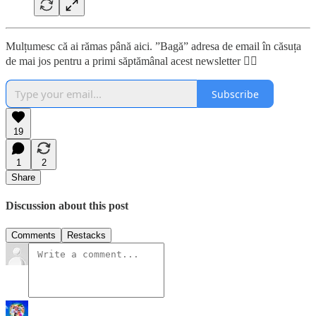
Mulțumesc că ai rămas până aici. ”Bagă” adresa de email în căsuța
de mai jos pentru a primi săptămânal acest newsletter 👇🏼
Subscribe
19
1
2
Share
Discussion about this post
Comments
Restacks