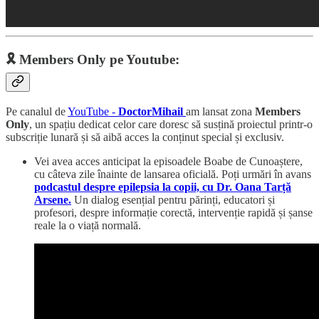
🎗️ Members Only pe Youtube:
Pe canalul de
YouTube -
DoctorMihail
am lansat zona
Members
Only
, un spațiu dedicat celor care doresc să susțină proiectul printr-o
subscriție lunară și să aibă acces la conținut special și exclusiv.
Vei avea acces anticipat la episoadele Boabe de Cunoaștere,
cu câteva zile înainte de lansarea oficială. Poți urmări în avans
podcastul despre epilepsia la copii, cu Dr. Oana Tarță
Arsene.
Un dialog esențial pentru părinți, educatori și
profesori, despre informație corectă, intervenție rapidă și șanse
reale la o viață normală.