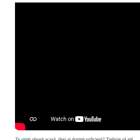
Te simți obosit acasă, deși ai dormit suficient? Trebuie să știi