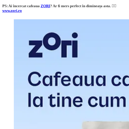
PS: Ai încercat cafeaua
ZORI
? Ar fi mers perfect în dimineața asta. 👇🏼
www.zori.ro