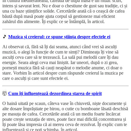
În cultura mediteraneană, cafeaua de după masă e un ritual: scurt,
intens și savurat lent. Nu e doar o chestiune de gust sau tradiție, ci și
una cu baze științifice solide. Cercetările arată că o ceașcă de cafea
băută după masă poate ajuta corpul să gestioneze mai eficient
zahărul din alimente.
Îți explic ce se întâmplă, în articol.
🎵
Muzica și creierul: ce spune știința despre efectele ei
Ai observat că, fără să îți dai seama, atunci când vrei să asculți
muzică, o alegi în funcție de cum te simți? Dimineața îți vine să
asculți ceva care să te trezească. La sală pui melodii care îți dau
energie. Seara alegi ceva mai liniștit. Iar uneori, după o zi grea,
pornești muzica fără să cauți neapărat o melodie anume, ci doar o
stare. Vorbim în articol despre cum răspunde creierul la muzica pe
care o asculți și care sunt efectele ei.
🤯
Cum îți influențează dezordinea starea de spirit
O haină uitată pe scaun, câteva vase în chiuvetă, niște documente și
alte dosare împrăștiate pe birou, o cutie cu bomboane lăsată deschisă
pe masuța de cafea. Cercetările arată că un mediu foarte încărcat
poate crește senzația de stres, poate face mai dificilă concentrarea și
îți poate lăsa impresia că ai mereu ceva de rezolvat. Îți explic cum te
influențează și ce poți schimba, în articol.