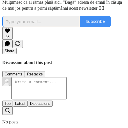
Mulțumesc că ai rămas până aici. ”Bagă” adresa de email în căsuța
de mai jos pentru a primi săptămânal acest newsletter 👇🏼
Subscribe
25
Share
Discussion about this post
Comments
Restacks
Top
Latest
Discussions
No posts