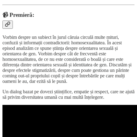
📹 Premieră:
Vorbim despre un subiect în jurul căruia circulă multe mituri,
confuzii și informații contradictorii: homosexualitatea. În acest
episod analizăm ce spune știința despre orientarea sexuală și
orientarea de gen. Vorbim despre cât de frecventă este
homosexualitatea, de ce nu este considerată o boală și care este
diferența dintre orientarea sexuală și identitatea de gen. Discutăm și
despre efectele stigmatizării, despre cum poate gestiona un părinte
coming out-ul propriului copil și despre întrebările pe care mulți
oameni le au, dar ezită să le pună.
Un dialog bazat pe dovezi științifice, empatie și respect, care ne ajută
să privim diversitatea umană cu mai multă înțelegere.