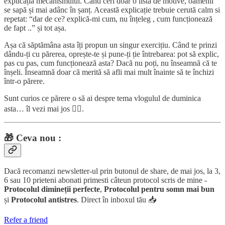
explicația mecanismului. Când ceri doar o listă de motive, oamenii
se sapă și mai adânc în șanț. Această explicație trebuie cerută calm si
repetat: “dar de ce? explică-mi cum, nu înțeleg , cum funcționează
de fapt ..” și tot așa.
Așa că săptămâna asta îți propun un singur exercițiu. Când te prinzi
dându-ți cu părerea, oprește-te și pune-ți ție întrebarea: pot să explic,
pas cu pas, cum funcționează asta? Dacă nu poți, nu înseamnă că te
înșeli. Înseamnă doar că merită să afli mai mult înainte să te închizi
într-o părere.
Sunt curios ce părere o să ai despre tema vlogulul de duminica
asta… îl vezi mai jos 👇🏻.
🎁 Ceva nou :
Dacă recomanzi newsletter-ul prin butonul de share, de mai jos, la 3,
6 sau 10 prieteni abonati primesti câteun protocol scris de mine -
Protocolul dimineții perfecte
,
Protocolul pentru somn mai bun
și
Protocolul antistres
. Direct în inboxul tău 📥
Refer a friend