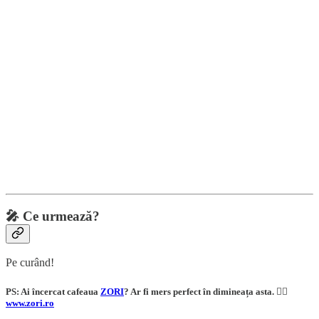
🎤
Ce urmează?
Pe curând!
PS: Ai încercat cafeaua
ZORI
? Ar fi mers perfect în dimineața asta. 👇🏼
www.zori.ro