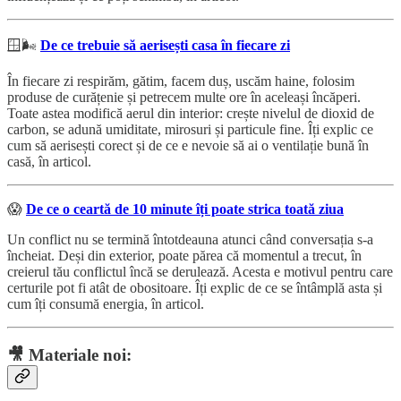
🪟🌬️
De ce trebuie să aerisești casa în fiecare zi
În fiecare zi respirăm, gătim, facem duș, uscăm haine, folosim
produse de curățenie și petrecem multe ore în aceleași încăperi.
Toate astea modifică aerul din interior: crește nivelul de dioxid de
carbon, se adună umiditate, mirosuri și particule fine. Îți explic ce
cum să aerisești corect și de ce e nevoie să ai o ventilație bună în
casă, în articol.
😱
De ce o ceartă de 10 minute îți poate strica toată ziua
Un conflict nu se termină întotdeauna atunci când conversația s-a
încheiat. Deși din exterior, poate părea că momentul a trecut, în
creierul tău conflictul încă se derulează. Acesta e motivul pentru care
certurile pot fi atât de obositoare. Îți explic de ce se întâmplă asta și
cum îți consumă energia, în articol.
🎥
Materiale noi: