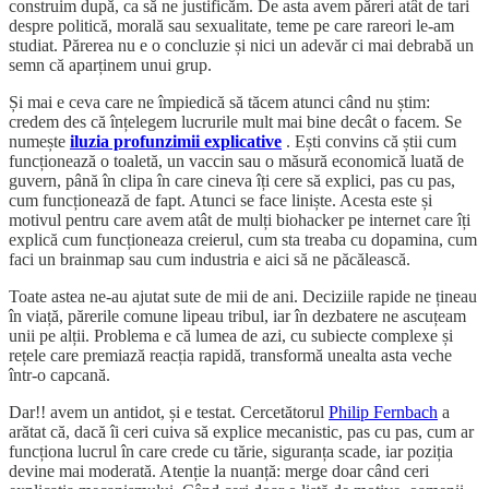
construim după, ca să ne justificăm. De asta avem păreri atât de tari
despre politică, morală sau sexualitate, teme pe care rareori le-am
studiat. Părerea nu e o concluzie și nici un adevăr ci mai debrabă un
semn că aparținem unui grup.
Și mai e ceva care ne împiedică să tăcem atunci când nu știm:
credem des că înțelegem lucrurile mult mai bine decât o facem. Se
numește
iluzia profunzimii explicative
. Ești convins că știi cum
funcționează o toaletă, un vaccin sau o măsură economică luată de
guvern, până în clipa în care cineva îți cere să explici, pas cu pas,
cum funcționează de fapt. Atunci se face liniște. Acesta este și
motivul pentru care avem atât de mulți biohacker pe internet care îți
explică cum funcționeaza creierul, cum sta treaba cu dopamina, cum
faci un brainmap sau cum industria e aici să ne păcălească.
Toate astea ne-au ajutat sute de mii de ani. Deciziile rapide ne țineau
în viață, părerile comune lipeau tribul, iar în dezbatere ne ascuțeam
unii pe alții. Problema e că lumea de azi, cu subiecte complexe și
rețele care premiază reacția rapidă, transformă unealta asta veche
într-o capcană.
Dar!! avem un antidot, și e testat. Cercetătorul
Philip Fernbach
a
arătat că, dacă îi ceri cuiva să explice mecanistic, pas cu pas, cum ar
funcționa lucrul în care crede cu tărie, siguranța scade, iar poziția
devine mai moderată. Atenție la nuanță: merge doar când ceri