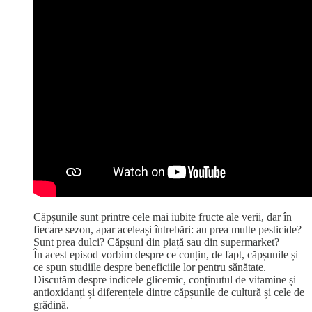
Căpșunile sunt printre cele mai iubite fructe ale verii, dar în
fiecare sezon, apar aceleași întrebări: au prea multe pesticide?
Sunt prea dulci? Căpșuni din piață sau din supermarket?
În acest episod vorbim despre ce conțin, de fapt, căpșunile și
ce spun studiile despre beneficiile lor pentru sănătate.
Discutăm despre indicele glicemic, conținutul de vitamine și
antioxidanți și diferențele dintre căpșunile de cultură și cele de
grădină.