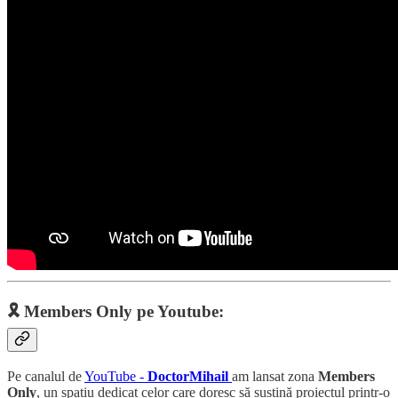
🎗️ Members Only pe Youtube:
Pe canalul de
YouTube -
DoctorMihail
am lansat zona
Members
Only
, un spațiu dedicat celor care doresc să susțină proiectul printr-o