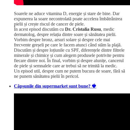
Soarele ne aduce vitamina D, energie și stare de bine. Dar
expunerea la soare necontrolată poate accelera îmbătrânirea
pielii și crește riscul de cancer de piele.
În acest episod discutăm cu
Dr. Cristalia Rusu
, medic
dermatolog, despre relația dintre soare și sănătatea pielii.
Vorbim despre bronz, arsuri solare și despre cele mai
frecvente greșeli pe care le facem atunci când stăm la plajă.
Discutăm și despre loțiunile cu SPF, diferențele dintre filtrele
minerale și chimice și cum alegem produsele potrivite pentru
fiecare dintre noi. În final, vorbim și despre alunițe, cancerul
de piele și semnalele care ar trebui să ne trimită la medic.
Un episod util, despre cum ne putem bucura de soare, fără să
ne punem sănătatea pielii în pericol.
Căpșunile din supermarket sunt bune? 🍓