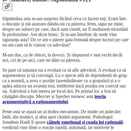
Săptămâna asta m-am surprins făcând ceva ce facem toți. Eram într-
o discuție și mă auzeam dându-mi cu părerea, ferm, sigur pe mine,
despre un subiect pe care, dacă sunt cinstit, nu îl studiasem niciodată
în profunzime. Am tăcut brusc. Și m-am întrebat: de unde vine
siguranța asta? De ce am o părere gata formată despre lucruri pe care
nu am cum să le cunosc cu adevărat?
M-am dus, ca de obicei, la dovezi. Și răspunsul e mai vechi decât
noi, cei de pe-aici, care ne dăm cu părerea.
Se pare că rațiunea nu a evoluat ca să afle adevărul. A evoluat ca să
argumenteze și să convingă. La o specie atât de dependentă de grup
ca a noastră, a avea o poziție (asemănătoare cu a grupului) și a o
apăra aducea un avantaj real, indiferent dacă poziția era corectă sau
nu. Adevărul a fost mereu pe locul doi. Pe primul loc a fost să
câștigăm discuția. Mercier și Sperber numesc asta
teoria
argumentativă a raționamentului
.
Peste asta se așază un al doilea mecanism. De multe ori judecăm
întâi, din instinct, și abia apoi căutăm argumente. Psihologul
Jonathan Haidt îi spune
câinele emoțional și coada lui rațională
:
verdictul vine dintr-o reacție rapidă, automată, iar motivele le