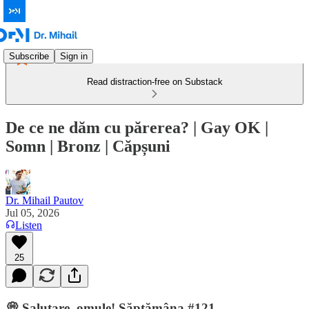
Subscribe
Sign in
Read distraction-free on Substack
De ce ne dăm cu părerea? | Gay OK |
Somn | Bronz | Căpșuni
Dr. Mihail Pautov
Jul 05, 2026
Listen
25
💭 Salutare, omule! Săptămâna #121